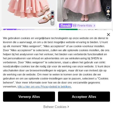
8
17
Firerie Kids
Firerie Kids Elegante r
Girlism
EU Warehouse
oze gebreide maxi-jurk met patchw
21
SHEIN Girlism Casual
EU Warehouse
.99€
ork, één schouder en ruches voor ti
We gebruiken cookies en vergelijkbare technologieën op onze website om de dienst te
camisolejurk met roze strikversierin
19 over
enermeisjes, geschikt voor school, f
leveren die u aanvraagt, en om u de best mogelijke website-ervaring te bieden. U kunt
g voor tienermeisjes
eestjes, verjaardagen, gala's en and
20
op elk moment "Alles weigeren", "Alles accepteren" of uw cookie-voorkeur instellen.
.49€
ere gelegenheden.
Door "Alles accepteren" te selecteren, zullen we alle optionele cookies instellen, die ons
helpen bij het analyseren van het verkeer, het bieden van verbeterde functionaliteit en
het personaliseren van inhoud en advertenties om uw winkelervaring bij SHEIN te
Toon vergelijkbare artikelen die op voorraad zijn
Zie alle
verbeteren. Door "Alles weigeren" te selecteren, staat u alleen het gebruik van strikt
noodzakelijke cookies toe die nodig zijn voor de werking van onze website. U kunt deze
uitschakelen door uw browserinstellingen te wijzigen, maar dit kan van invloed zijn op
de werking van de website. Om meer te weten te komen over de cookies die we
gebruiken en om uw optionele cookie-instellingen aan te passen, selecteert u "Cookies
beheren". Voor meer informatie over hoe we de door ons verzamelde gegevens
verwerken,
klikt u hier om ons Privacybeleid te bekijken.
Verwerp Alles
Accepteer Alles
Sorry, dit product is uitverkocht.
Beheer Cookies
UITVERKOCHT
7