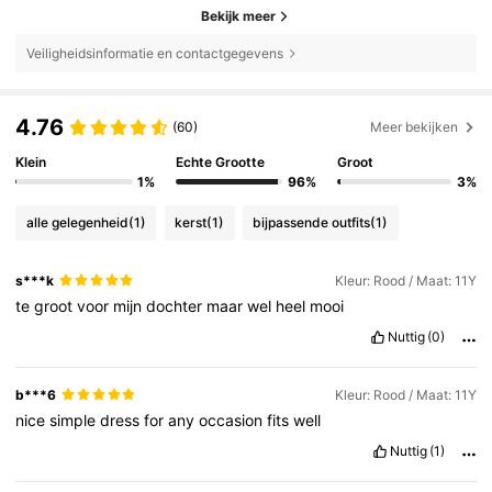
Bekijk meer
Veiligheidsinformatie en contactgegevens
4.76
(60)
Meer bekijken
Klein
Echte Grootte
Groot
1%
96%
3%
alle gelegenheid
(1)
kerst
(1)
bijpassende outfits
(1)
s***k
Kleur: Rood / Maat: 11Y
te
groot
voor
mijn
dochter
maar
wel
heel
mooi
Nuttig
(0)
b***6
Kleur: Rood / Maat: 11Y
nice
simple
dress
for
any
occasion
fits
well
Nuttig
(1)