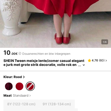
1/6
10
.00€
Douanerechten en btw inbegrepen
SHEIN Tween meisje lente/zomer casual elegant
4.76
(
60
)
e jurk met grote strik decoratie, volle rok en
spaghettibandjes, bordeauxrood, Valentijns
dag
Kleur: Rood
Maat
Standaard
8Y
(122-128 cm)
9Y
(128-134 cm)