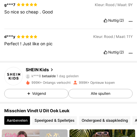
g***7
Kleur: Rood / Maat: 9Y
So
nice
so
cheap
.
Good
Nuttig
(2)
d***y
Kleur: Rood / Maat: 11Y
Perfect
!
Just
like
on
pic
Nuttig
(2)
810K Volgers
4.89
SHEIN Kids
k***8
betaalde
1 dag geleden
3***8
gevolgd
2 uur geleden
999K+ Onlangs verkocht
999K+ Opnieuw kopen
810K Volgers
4.89
Volgend
Alle spullen
810K Volgers
4.89
Misschien Vindt U Dit Ook Leuk
Aanbevelen
Speelgoed & Spelletjes
Ondergoed & slaapkleding
A
810K Volgers
4.89