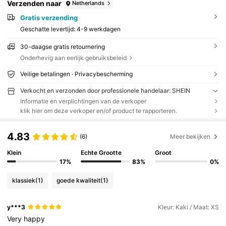
Verzenden naar
Netherlands
Gratis verzending
Geschatte levertijd:
4-9 werkdagen
30-daagse gratis retournering
Onderhevig aan eerlijk gebruiksbeleid
Veilige betalingen · Privacybescherming
Verkocht en verzonden door professionele handelaar: SHEIN
Informatie en verplichtingen van de verkoper
klik hier om deze verkoper en/of product te rapporteren.
4.83
(6)
Meer bekijken
Klein
Echte Grootte
Groot
17%
83%
0%
klassiek
(1)
goede kwaliteit
(1)
y***3
Kleur: Kaki / Maat: XS
Very
happy