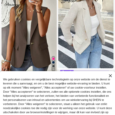
daags, capsulegarderobe, capsuleg
arderobe, zwart, lente, effen kleur
11
#Vrouwen aan het werk
Pariaura
Serisse Effen, dubbelri
EU Warehouse
We gebruiken cookies en vergelijkbare technologieën op onze website om de dienst te
24
js blazerjack voor dagelijks gebruik
SHEIN PariChic Dame
.99€
EU Warehouse
leveren die u aanvraagt, en om u de best mogelijke website-ervaring te bieden. U kunt
19
svest in effen kleur, enkelvoudige rij
.49€
op elk moment "Alles weigeren", "Alles accepteren" of uw cookie-voorkeur instellen.
knopen, modieus, veelzijdig, geschi
Door "Alles accepteren" te selecteren, zullen we alle optionele cookies instellen, die ons
kt voor woon-werkverkeer, casual
helpen bij het analyseren van het verkeer, het bieden van verbeterde functionaliteit en
pak, bruine blazer, mouwloze blaze
r voor dames, damesblazers, bruine
het personaliseren van inhoud en advertenties om uw winkelervaring bij SHEIN te
outfits voor dames
verbeteren. Door "Alles weigeren" te selecteren, staat u alleen het gebruik van strikt
noodzakelijke cookies toe die nodig zijn voor de werking van onze website. U kunt deze
uitschakelen door uw browserinstellingen te wijzigen, maar dit kan van invloed zijn op