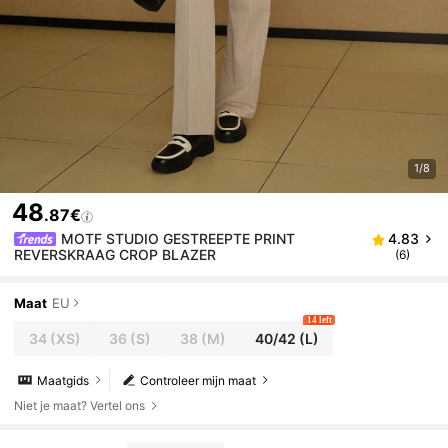
1/8
48
.87€
MOTF STUDIO GESTREEPTE PRINT
4.83
REVERSKRAAG CROP BLAZER
(6)
Maat
EU
14 left
34
(XS)
36
(S)
38
(M)
40/42
(L)
Maatgids
Controleer mijn maat
Niet je maat? Vertel ons