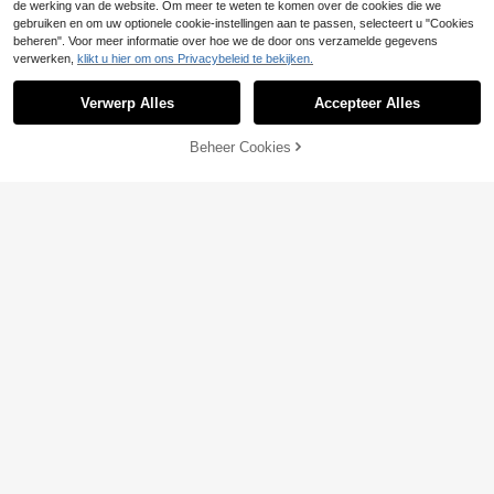
de werking van de website. Om meer te weten te komen over de cookies die we
gebruiken en om uw optionele cookie-instellingen aan te passen, selecteert u "Cookies
beheren". Voor meer informatie over hoe we de door ons verzamelde gegevens
verwerken,
klikt u hier om ons Privacybeleid te bekijken.
Verwerp Alles
Accepteer Alles
Beheer Cookies
TOEVOEGEN AAN WINKELWAGEN
27
Aveloria Modichic
SHEIN LUNE Blazerve
EU Warehouse
Aveloria Modichic Ca
EU Warehouse
16
st met knopen aan de voorkant
sual effen Bermudashorts met schui
#1 Bestseller
in Stof Vrouwen Pakken
.33€
ne zakken
(1000+)
21
.35€