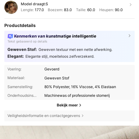
Model draagt:
S
Lengte:
177.0
Boezem:
83.0
Taille:
60.0
Heupen:
90.0
Productdetails
Kenmerken van kunstmatige intelligentie
Tekst gebaseerd op details
Geweven Stof:
Geweven textuur met een nette afwerking.
Elegant:
Elegante stijl, moeiteloos zelfverzekerd.
Voering:
Gevoerd
Materiaal:
Geweven Stof
Samenstelling:
80% Polyester, 16% Viscose, 4% Elastaan
Onderhoudsinstructies:
Machinewas of professionele stomerij
Bekijk meer
Veiligheidsinformatie en contactgegevens