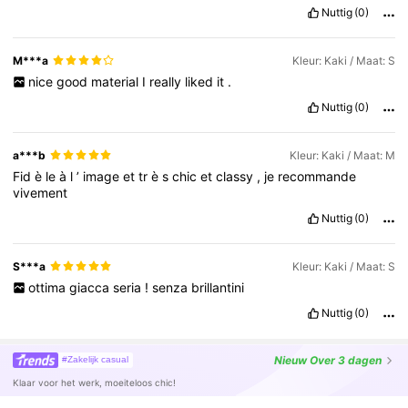
Nuttig
(0)
M***a
Kleur: Kaki / Maat: S
nice
good
material
I
really
liked
it
.
Nuttig
(0)
a***b
Kleur: Kaki / Maat: M
Fid
è
le
à
l
’
image
et
tr
è
s
chic
et
classy
,
je
recommande
vivement
Nuttig
(0)
S***a
Kleur: Kaki / Maat: S
ottima
giacca
seria
!
senza
brillantini
Nuttig
(0)
Nieuw
Over 3 dagen
#Zakelijk casual
Klaar voor het werk, moeiteloos chic!