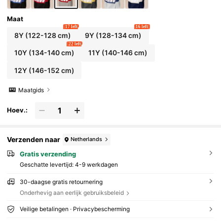
Maat
17 left
16 left
8Y
(122-128 cm)
9Y
(128-134 cm)
22 left
10Y
(134-140 cm)
11Y
(140-146 cm)
12Y
(146-152 cm)
Maatgids
Hoev.:
Verzenden naar
Netherlands
Gratis verzending
Geschatte levertijd:
4-9 werkdagen
30-daagse gratis retournering
Onderhevig aan eerlijk gebruiksbeleid
Veilige betalingen · Privacybescherming