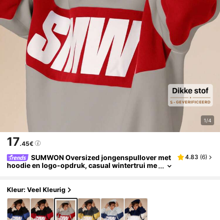
1/4
17
.45€
SUMWON Oversized jongenspullover met
4.83
(
6
)
hoodie en logo-opdruk, casual wintertrui me
t lange mouwen, comfortabel voor elke dag e
n op vakantie.
Kleur: Veel Kleurig