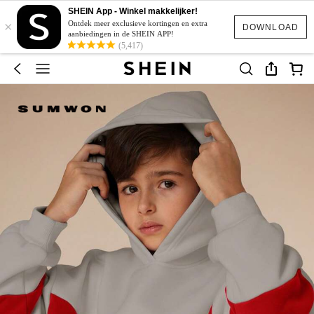
SHEIN App - Winkel makkelijker!
×
Ontdek meer exclusieve kortingen en extra
DOWNLOAD
aanbiedingen in de SHEIN APP!
(5,417)