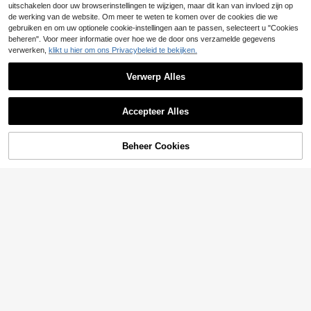
onge studenten, streetwear, casual,
Vakantie En Woon-werkverkeer Stij
uitschakelen door uw browserinstellingen te wijzigen, maar dit kan van invloed zijn op
stijlvol, dagelijks, sportief, modieus
l Herfstkleding
de werking van de website. Om meer te weten te komen over de cookies die we
en voor op de universiteit.
gebruiken en om uw optionele cookie-instellingen aan te passen, selecteert u "Cookies
beheren". Voor meer informatie over hoe we de door ons verzamelde gegevens
verwerken,
klikt u hier om ons Privacybeleid te bekijken.
Verwerp Alles
Accepteer Alles
Beheer Cookies
TOEVOEGEN AAN WINKELWAGEN
Littl
Zikori
1 stuk casual bedrukte trui voor tien
SHEIN Tween Boy Casual Koreaans
erjongens, thermisch gevoerd, lang
e stijl Losse pasvorm Contrasterend
10
13
.93€
.99€
e mouwen, herfst/winter
e kleur Ronde hals Sweatshirt, Ges
chikt voor woon-werkverkeer, scho
ol, dagelijkse vrijetijdskleding, spor
t, herfst/winter