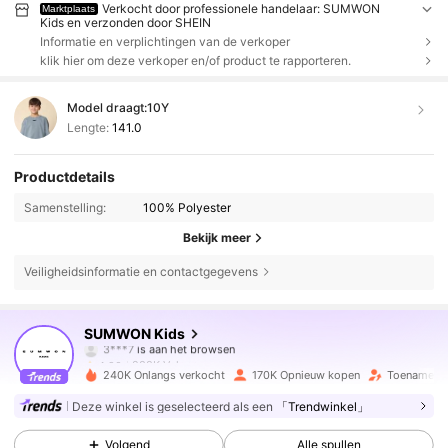
Verkocht door professionele handelaar: SUMWON
Marktplaats
Kids en verzonden door SHEIN
Informatie en verplichtingen van de verkoper
klik hier om deze verkoper en/of product te rapporteren.
Model draagt:
10Y
Lengte:
141.0
Productdetails
Samenstelling:
100% Polyester
Bekijk meer
Veiligheidsinformatie en contactgegevens
288K Volgers
4.90
SUMWON Kids
3***7
is aan het browsen
288K Volgers
4.90
240K Onlangs verkocht
170K Opnieuw kopen
Toename va
Deze winkel is geselecteerd als een
「Trendwinkel」
288K Volgers
4.90
Volgend
Alle spullen