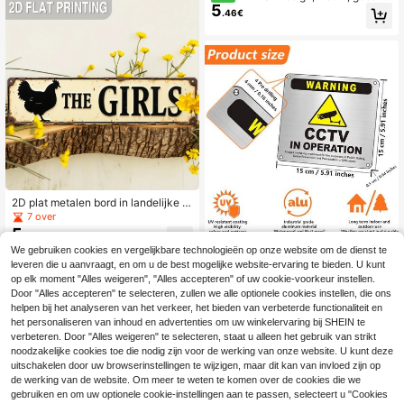
coratieve plaquette voor koffie- en
5
t voor herengrot, garage, bar en wo
.46€
theedranken, vooraf geboord voor i
onruimte - vintage Mykonos metale
nstallatie, decoratief gebruik (willek
n wanddecoratiebord, Griekse stijl n
eurige stijl)
ostalgische hangende plaquette, sp
eciaal gemaakt voor auto-enthousi
astelingen en verzamelaars, (willek
eurige stijl)
2D plat metalen bord in landelijke st
ijl "Las Chicas" met kippensilhouet
7 over
- Vintage boerderijdecoratie, 10 x 4
5
.90€
0 cm, duurzaam kunstwerk, geschi
1/2 stuks CCTV in werking bord van
We gebruiken cookies en vergelijkbare technologieën op onze website om de dienst te
kt voor keuken of slaapkamer, geen
metaal met zelfklevende achterkan
7 over
elektriciteit nodig, hoogwaardig dec
leveren die u aanvraagt, en om u de best mogelijke website-ervaring te bieden. U kunt
t, 5,9 x 5,9 inch CCTV waarschuwin
4
oratief paneel, interieurontwerp, rus
op elk moment "Alles weigeren", "Alles accepteren" of uw cookie-voorkeur instellen.
.72€
gsborden van geborsteld aluminium
tieke charme
Door "Alles accepteren" te selecteren, zullen we alle optionele cookies instellen, die ons
helpen bij het analyseren van het verkeer, het bieden van verbeterde functionaliteit en
het personaliseren van inhoud en advertenties om uw winkelervaring bij SHEIN te
verbeteren. Door "Alles weigeren" te selecteren, staat u alleen het gebruik van strikt
noodzakelijke cookies toe die nodig zijn voor de werking van onze website. U kunt deze
uitschakelen door uw browserinstellingen te wijzigen, maar dit kan van invloed zijn op
de werking van de website. Om meer te weten te komen over de cookies die we
gebruiken en om uw optionele cookie-instellingen aan te passen, selecteert u "Cookies