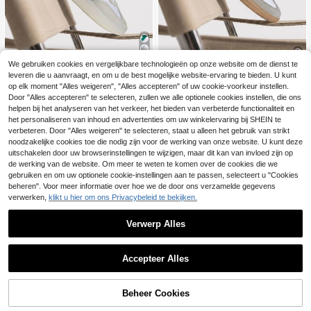
We gebruiken cookies en vergelijkbare technologieën op onze website om de dienst te
leveren die u aanvraagt, en om u de best mogelijke website-ervaring te bieden. U kunt
Bespaar 11.37€
Adidas
op elk moment "Alles weigeren", "Alles accepteren" of uw cookie-voorkeur instellen.
Adidas Samba Wome
Adidas
Door "Alles accepteren" te selecteren, zullen we alle optionele cookies instellen, die ons
EU Warehouse
n's Casual Athletic Shoes Modern A
helpen bij het analyseren van het verkeer, het bieden van verbeterde functionaliteit en
68
Adidas Barreda Wome
EU Warehouse
.24€
-6%
72.78€
nti-Slip Lace-Up Gym Commuting T
n's Casual Athletic Shoes Padded B
het personaliseren van inhoud en advertenties om uw winkelervaring bij SHEIN te
55
raining White JI2724
.51€
-17%
66.88€
reathable Sporty Running Street St
verbeteren. Door "Alles weigeren" te selecteren, staat u alleen het gebruik van strikt
yle Office Red JI2321
noodzakelijke cookies toe die nodig zijn voor de werking van onze website. U kunt deze
uitschakelen door uw browserinstellingen te wijzigen, maar dit kan van invloed zijn op
de werking van de website. Om meer te weten te komen over de cookies die we
gebruiken en om uw optionele cookie-instellingen aan te passen, selecteert u "Cookies
beheren". Voor meer informatie over hoe we de door ons verzamelde gegevens
verwerken,
klikt u hier om ons Privacybeleid te bekijken.
Verwerp Alles
Accepteer Alles
TOEVOEGEN AAN
Beheer Cookies
SHOP NU
WINKELWAGEN
30