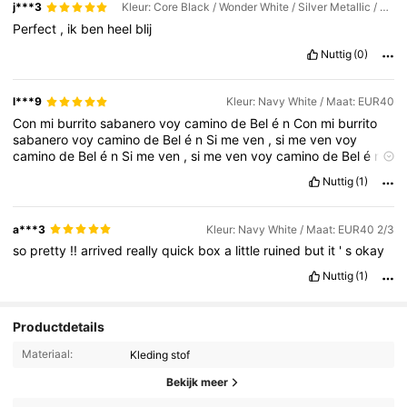
j***3
Kleur: Core Black / Wonder White / Silver Metallic / Maat: EUR40
Perfect
,
ik
ben
heel
blij
Nuttig
(0)
l***9
Kleur: Navy White / Maat: EUR40
Con
mi
burrito
sabanero
voy
camino
de
Bel
é
n
Con
mi
burrito
sabanero
voy
camino
de
Bel
é
n
Si
me
ven
,
si
me
ven
voy
camino
de
Bel
é
n
Si
me
ven
,
si
me
ven
voy
camino
de
Bel
é
n
El
lucerito
ma
ñ
anero
ilumina
mi
sendero
El
lucerito
ma
ñ
anero
Nuttig
(1)
ilumina
mi
sendero
Si
me
ven
,
si
me
ven
voy
camino
de
Bel
é
n
Si
me
ven
,
si
me
ven
voy
camino
de
Bel
é
n
Con
mi
cuatrico
voy
cantando
,
mi
burrito
va
trotando
Con
mi
cuatrico
voy
a***3
Kleur: Navy White / Maat: EUR40 2/3
cantando
,
mi
burrito
va
trotando
Si
me
ven
,
si
me
ven
voy
so
pretty
!!
arrived
really
quick
box
a
little
ruined
but
it
'
s
okay
camino
de
Bel
é
n
Si
me
ven
,
si
me
ven
voy
camino
de
Bel
é
n
Nuttig
(1)
Productdetails
Materiaal:
Kleding stof
Bekijk meer