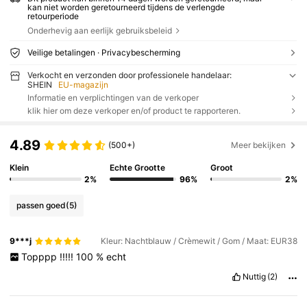
kan niet worden geretourneerd tijdens de verlengde
retourperiode
Onderhevig aan eerlijk gebruiksbeleid
Veilige betalingen · Privacybescherming
Verkocht en verzonden door professionele handelaar:
SHEIN
EU-magazijn
Informatie en verplichtingen van de verkoper
klik hier om deze verkoper en/of product te rapporteren.
4.89
(500+)
Meer bekijken
Klein
Echte Grootte
Groot
2%
96%
2%
passen goed
(5)
9***j
Kleur: Nachtblauw / Crèmewit / Gom / Maat: EUR38
Topppp
!!!!!
100
%
echt
Nuttig
(2)