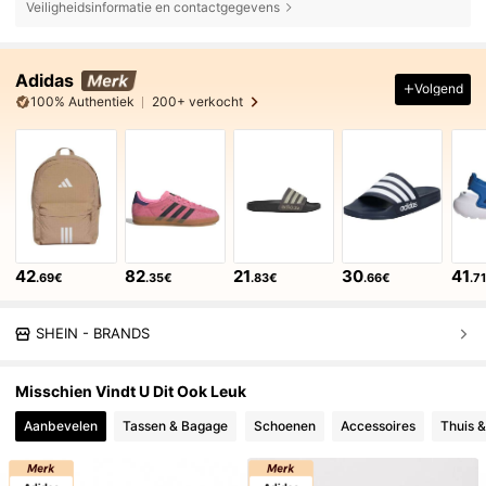
Veiligheidsinformatie en contactgegevens
Adidas
Volgend
100% Authentiek
200+ verkocht
42
82
21
30
41
.69€
.35€
.83€
.66€
.7
SHEIN - BRANDS
Misschien Vindt U Dit Ook Leuk
Aanbevelen
Tassen & Bagage
Schoenen
Accessoires
Thuis &