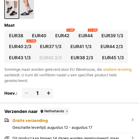
Maat
5 left
15 left
EUR38
EUR40
EUR42
EUR44
EUR39 1/3
12 left
EUR40 2/3
EUR37 1/3
EUR41 1/3
EUR44 2/3
EUR43 1/3
EUR42 2/3
EUR38 2/3
EUR45 1/3
​Sommige maat worden geleverd door EU Warehouse, die
snellere levering
aanbiedt. U kunt dit verifiëren nadat u een specifiek product hebt
geselecteerd.
Hoev.:
Verzenden naar
Netherlands
Gratis verzending
Geschatte levertijd:
augustus 12 - augustus 17
Dit product kan binnen 14 dagen worden geretourneerd, maar