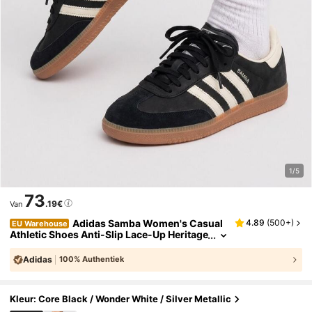
1/5
73
.19€
Van
Adidas Samba Women's Casual
4.89
(
500+
)
EU Warehouse
Athletic Shoes Anti-Slip Lace-Up Heritage
School Office Shopping Black IE5836
Adidas
100% Authentiek
Kleur: Core Black / Wonder White / Silver Metallic