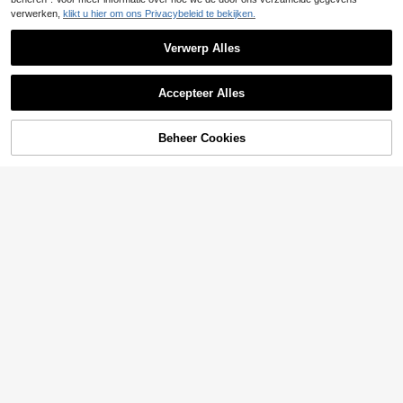
verwerken,
klikt u hier om ons Privacybeleid te bekijken.
Verwerp Alles
Accepteer Alles
Beheer Cookies
TOEVOEGEN AAN WINKELWAGEN