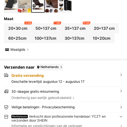
Maat
4 left
7 left
8 left
20*30 cm
50*137 cm
35*137 cm
20*137 cm
60*25cm
100*137cm
30*137cm
10*20cm
Maatgids
Verzenden naar
Netherlands
Gratis verzending
Geschatte levertijd:
augustus 12 - augustus 17
30-daagse gratis retournering
Onderhevig aan eerlijk gebruiksbeleid
Veilige betalingen · Privacybescherming
Verkocht door professionele handelaar: YCZT en
Marktplaats
verzonden door SHEIN
Informatie en verplichtingen van de verkoper