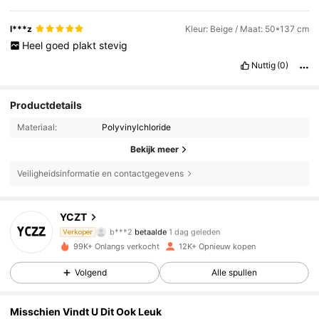
l***z
Kleur: Beige / Maat: 50*137 cm
Heel
goed
plakt
stevig
Nuttig
(0)
Productdetails
Materiaal:
Polyvinylchloride
Bekijk meer
2.1K Volgers
4.73
Veiligheidsinformatie en contactgegevens
2.1K Volgers
4.73
YCZT
b***2
betaalde
1 dag geleden
Verkoper
l***0
gevolgd
8 uur geleden
99K+ Onlangs verkocht
12K+ Opnieuw kopen
2.1K Volgers
4.73
Volgend
Alle spullen
2.1K Volgers
4.73
Misschien Vindt U Dit Ook Leuk