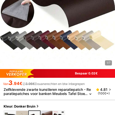
1/7
Bespaar 0.02€
3
.94€
3.96€
Van
Douanerechten en btw inbegrepen
Zelfklevende zwarte kunstleren reparatiepatch - Re
4.81
paratiepatches voor banken Meubels Tafel Stoe
(1000+)
l Zelfklevende vaste reparatiepatch PU kunstler
en fietskussen Reparatiepatches Woondecoratie Ba
nkhoes - Veelzijdige sticker voor banken, stoelen, a
Kleur: Donker Bruin
utostoelen en tassen