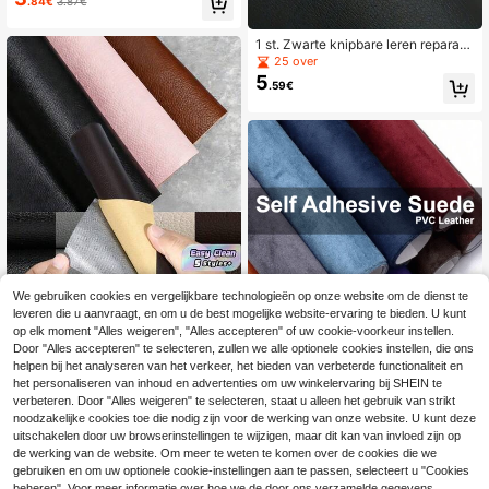
.84€
3.87€
schikt voor banken, meubels en aut
ostoelen, reparatie van scheuren in
leer, knipbare reparatietape voor ba
1 st. Zwarte knipbare leren reparati
nken, toepasbaar in hotels/restaura
epatch, 5 maten leren reparatieset,
25 over
nts/kantoren/commercieel gebruik
zelfklevende leren reparatietape vo
5
.59€
or bank, autostoel, computerstoel,
meubels, handtas, bootstoel, bankst
oel, schoenen, handtas, jas, patch r
eparatieset, huishoudelijke benodig
dheden, herfstdecoratie
We gebruiken cookies en vergelijkbare technologieën op onze website om de dienst te
leveren die u aanvraagt, en om u de best mogelijke website-ervaring te bieden. U kunt
op elk moment "Alles weigeren", "Alles accepteren" of uw cookie-voorkeur instellen.
4
Door "Alles accepteren" te selecteren, zullen we alle optionele cookies instellen, die ons
SHEIN 1 stuk, reparatiepatch voor -
helpen bij het analyseren van het verkeer, het bieden van verbeterde functionaliteit en
Superdunne zelfklevende reparatie
7
zelfklevende patches voor voor ba
3
patch, 79 inch (ca. 190 cm), direct t
het personaliseren van inhoud en advertenties om uw winkelervaring bij SHEIN te
.41€
-2%
7.58€
.86€
nken en stoelen, snel gaten en sche
e gebruiken, PU-reparatietape, rek
verbeteren. Door "Alles weigeren" te selecteren, staat u alleen het gebruik van strikt
uren repareren, eenvoudig aan te br
bare vinyl vellen, geschikt voor mu
noodzakelijke cookies toe die nodig zijn voor de werking van onze website. U kunt deze
engen, reparatie van autostoelen, m
urreparatie, meubels, banken, autos
uitschakelen door uw browserinstellingen te wijzigen, maar dit kan van invloed zijn op
eubelreparatie, modeontwerp, eenv
toelen, interieurpanelen, dashboard
de werking van de website. Om meer te weten te komen over de cookies die we
oudig aan te brengen tape
s, doe-het-zelf interieurdecoratie.
gebruiken en om uw optionele cookie-instellingen aan te passen, selecteert u "Cookies
beheren". Voor meer informatie over hoe we de door ons verzamelde gegevens