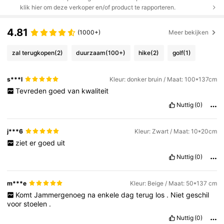
klik hier om deze verkoper en/of product te rapporteren.
4.81
(1000+)
Meer bekijken
zal terugkopen
(2)
duurzaam
(100+)
hike
(2)
golf
(1)
s***l
Kleur: donker bruin / Maat: 100*137cm
Tevreden
goed
van
kwaliteit
Nuttig
(0)
j***6
Kleur: Zwart / Maat: 10*20cm
ziet
er
goed
uit
Nuttig
(0)
m***e
Kleur: Beige / Maat: 50*137 cm
Komt
Jammergenoeg
na
enkele
dag
terug
los
.
Niet
geschil
voor
stoelen
.
Nuttig
(0)