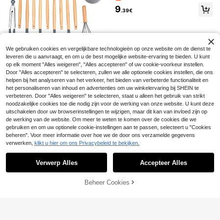
nwikkel Dispenser Met Folie & Vers
Bespaar 0.02€
9
houdfolie Snijder Doos, Vershoudza
.39€
k Snijder Houder, Vuilniszak & Plast
1/50/100/200/500 stuks Voedselde
ic Zakken Opbergrek, Handig En S
ksels met elastische vershoudzakk
2
.95€
2.97€
nel Voor Keuken
Bespaar 0.01€
en voor voedselopslag, Voedselopsl
agzakken voor het bewaren van vo
Handmatige elektrische melkopsch
edsel, groenten en fruit, herbruikba
We gebruiken cookies en vergelijkbare technologieën op onze website om de dienst te
uimer, draagbare USB-oplaadbare
#1 Bestseller
in Tijd voor een lekker kopje koffie Keukengereeds
ar
leveren die u aanvraagt, en om u de best mogelijke website-ervaring te bieden. U kunt
melkopschuimer, 3 snelheidsinstelli
5
ngen, geschikt voor matcha, cappu
op elk moment "Alles weigeren", "Alles accepteren" of uw cookie-voorkeur instellen.
.89€
5.90€
ccino, eieren en meer, geweldig cad
Door "Alles accepteren" te selecteren, zullen we alle optionele cookies instellen, die ons
Siliconen keukengerei set van 12 st
eau voor vrouwen, koffieliefhebber
uks: Inclusief een spatel, soeplepel,
helpen bij het analyseren van het verkeer, het bieden van verbeterde functionaliteit en
23
s en huisvrouwen, praktische barist
.00€
schuimspaan, schraper, oliekwast,
het personaliseren van inhoud en advertenties om uw winkelervaring bij SHEIN te
a-set, minimalistisch
keukentang en garde. Een complet
verbeteren. Door "Alles weigeren" te selecteren, staat u alleen het gebruik van strikt
e set voor diverse kookbehoeften z
noodzakelijke cookies toe die nodig zijn voor de werking van onze website. U kunt deze
oals bakken, roerbakken, stoven, fr
uitschakelen door uw browserinstellingen te wijzigen, maar dit kan van invloed zijn op
ituren en braden.
de werking van de website. Om meer te weten te komen over de cookies die we
gebruiken en om uw optionele cookie-instellingen aan te passen, selecteert u "Cookies
beheren". Voor meer informatie over hoe we de door ons verzamelde gegevens
verwerken,
klikt u hier om ons Privacybeleid te bekijken.
Toon vergelijkbare artikelen die op voorraad zijn
Zie alle
Bespaar 0.01€
Verwerp Alles
Accepteer Alles
Sorry, dit product is uitverkocht.
1 st. roestvrijstalen tacohouder, sau
sbeker tortilla tray, 2 st. tacohouder
5
.68€
5.69€
set, roestvrijstalen taco shell rek, m
Beheer Cookies
UITVERKOCHT
ulti-grid tacohouder, Mexicaans tor
1 stuk handventilator mini elektrisc
tilla rek taco clip tool, sandwich rek
h, draagbare handventilator USB op
(1000+)
desktop opbergrek. Taco bakvorm
laadbaar, nekventilator, USB-ventil
met 2 sausbekers, tacohouder, taco
7
ator, 5 snelheidsinstellingen, met di
.48€
bakvorm, tot 3 taco trays, geschikt
gitaal display en draagkoord, draag