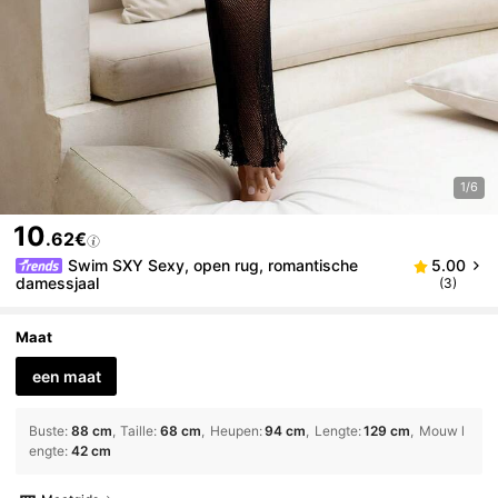
1/6
10
.62€
Swim SXY Sexy, open rug, romantische
5.00
damessjaal
(3)
Maat
een maat
Buste
:
88 cm
Taille
:
68 cm
Heupen
:
94 cm
Lengte
:
129 cm
Mouw l
engte
:
42 cm