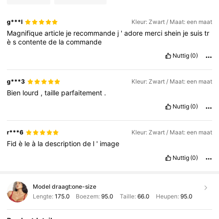
g***l
Kleur: Zwart / Maat: een maat
Magnifique
article
je
recommande
j
'
adore
merci
shein
je
suis
tr
è
s
contente
de
la
commande
Nuttig
(0)
g***3
Kleur: Zwart / Maat: een maat
Bien
lourd
,
taille
parfaitement
.
Nuttig
(0)
r***6
Kleur: Zwart / Maat: een maat
Fid
è
le
à
la
description
de
l
'
image
Nuttig
(0)
Model draagt:
one-size
Lengte:
175.0
Boezem:
95.0
Taille:
66.0
Heupen:
95.0