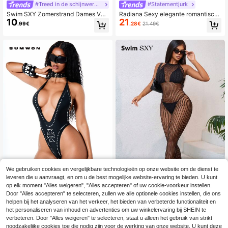
#Treed in de schijnwerpers
#Statementjurk
Swim SXY Zomerstrand Dames Vak
Radiana Sexy elegante romantisch
10
21
antie Diepe V-hals Lange mouw Ka
e witte transparante kanten maxi-ju
.99€
.28€
21.49€
nt Sheer Slim Fit Cover-Up Jurk
rk voor dames, transparante maxi-j
urk, witte kanten maxi-jurk, bohemi
an vakantie maxi-jurk, kanten zwe
mpak cover-up, vakantie maxi-jurk,
strand maxi-jurk, sexy rugloze maxi
-jurk, geschikt voor eilandvakantie,
strand, vakantie, avond, date, feest,
bijeenkomst, strandbar, jachtclub, c
ocktailfeest, vakantie eilandstijl
We gebruiken cookies en vergelijkbare technologieën op onze website om de dienst te
leveren die u aanvraagt, en om u de best mogelijke website-ervaring te bieden. U kunt
op elk moment "Alles weigeren", "Alles accepteren" of uw cookie-voorkeur instellen.
SUMWON Women
#Treed in de schijnwerpers
Door "Alles accepteren" te selecteren, zullen we alle optionele cookies instellen, die ons
helpen bij het analyseren van het verkeer, het bieden van verbeterde functionaliteit en
SUMWON WOMEN Eendelig badpa
Swim SXY Zomerstrand dames sex
13
8
k met studs, halterhals, diepe V-hal
y uitgeholde bodystocking, eenvou
het personaliseren van inhoud en advertenties om uw winkelervaring bij SHEIN te
.91€
.82€
s en hooggesneden stringonderkant
dige stijl
verbeteren. Door "Alles weigeren" te selecteren, staat u alleen het gebruik van strikt
voor strand en zomer
noodzakelijke cookies toe die nodig zijn voor de werking van onze website. U kunt deze