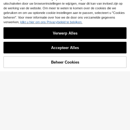
uitschakelen door uw browserinstellingen te wijzigen, maar dit kan van invloed zijn op
de werking van de website. Om meer te weten te komen over de cookies die we
gebruiken en om uw optionele cookie-instellingen aan te passen, selecteert u "Cookies
beheren". Voor meer informatie over hoe we de door ons verzamelde gegevens
verwerken,
klikt u hier om ons Privacybeleid te bekijken.
Verwerp Alles
Accepteer Alles
Beheer Cookies
TOEVOEGEN AAN WINKELWAGEN
#Visnet past
#Feestjurk
Sirith Sexy aansluitende mouwloze
Swim Chiccia Effen g
EU Warehouse
8
21
jumpsuit voor dames met strass-ver
ebreide strandjurk voor dames, effe
.41€
8.43€
.28€
21.49€
siering, geruite mesh bodycon minir
n tropische zomerjurk voor vakanti
ok met open details, top van mesh
e/feest, sexy
met strass-steentjes