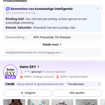
Productdetails
Kenmerken van kunstmatige intelligentie
Tekst gebaseerd op details
Kleding stof:
Een stof met een prettig, schoon gevoel en een
veelzijdige uitstraling.
Strand, Vakantie:
Strandstijl met een luchtige vibe.
Samenstelling:
95% Polyamide, 5% Elastaan
Bekijk meer
Veiligheidsinformatie en contactgegevens
315K Volgers
4.83
Swim SXY
I***5
gevolgd
10 minuten geleden
k***z
is aan het browsen
999K+ Onlangs verkocht
999K+ Opnieuw kopen
315K Volgers
4.83
Deze winkel is geselecteerd als een
「Trendwinkel」
315K Volgers
4.83
Volgend
Alle spullen