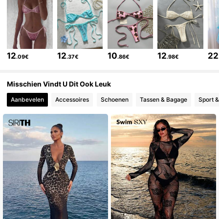
315K Volgers
4.83
315K Volgers
4.83
12
12
10
12
22
.09€
.37€
.86€
.98€
315K Volgers
4.83
Misschien Vindt U Dit Ook Leuk
Aanbevelen
Accessoires
Schoenen
Tassen & Bagage
Sport &
315K Volgers
4.83
315K Volgers
4.83
315K Volgers
4.83
315K Volgers
4.83