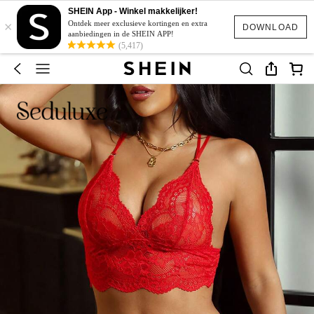
SHEIN App - Winkel makkelijker!
×
Ontdek meer exclusieve kortingen en extra
DOWNLOAD
aanbiedingen in de SHEIN APP!
(5,417)