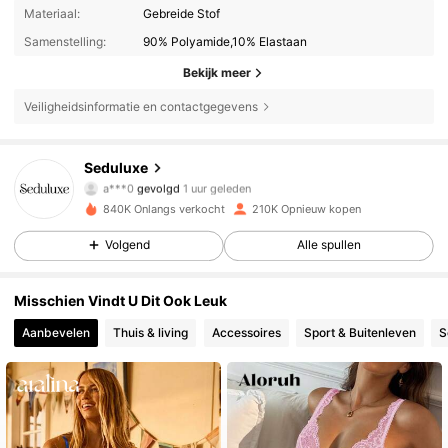
Materiaal:
Gebreide Stof
Samenstelling:
90% Polyamide,10% Elastaan
Bekijk meer
Veiligheidsinformatie en contactgegevens
77K Volgers
4.86
Seduluxe
a***0
gevolgd
1 uur geleden
z***t
is aan het browsen
77K Volgers
4.86
840K Onlangs verkocht
210K Opnieuw kopen
Volgend
Alle spullen
77K Volgers
4.86
Misschien Vindt U Dit Ook Leuk
Aanbevelen
Thuis & living
Accessoires
Sport & Buitenleven
S
77K Volgers
4.86
77K Volgers
4.86