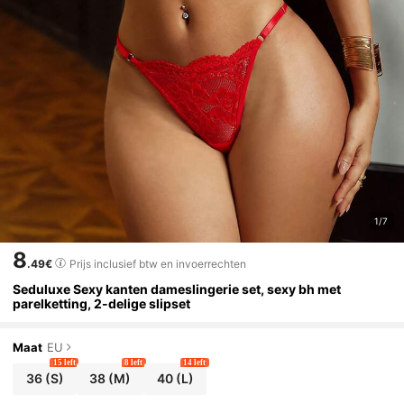
1/7
8
.49€
Prijs inclusief btw en invoerrechten
Seduluxe Sexy kanten dameslingerie set, sexy bh met
parelketting, 2-delige slipset
Maat
EU
15 left
8 left
14 left
36
(S)
38
(M)
40
(L)