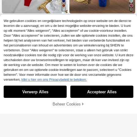
10
22
Esselle 2-delige Frans
2-delige set dameslin
EU Warehouse
EU Warehouse
We gebruiken cookies en vergelijkbare technologieën op onze website om de dienst te
e klassieke V-vormige sexy bh- en
gerie met mesh en borduurwerk
#1 Bestseller
in Hemdje Dames BH en Slip Sets
10
.06€
-4%
10.49€
leveren die u aanvraagt, en om u de best mogelijke website-ervaring te bieden. U kunt
panty-lingerieset
9
op elk moment "Alles weigeren", "Alles accepteren" of uw cookie-voorkeur instellen.
.89€
-1%
9.99€
Door "Alles accepteren" te selecteren, zullen we alle optionele cookies instellen, die ons
helpen bij het analyseren van het verkeer, het bieden van verbeterde functionaliteit en
het personaliseren van inhoud en advertenties om uw winkelervaring bij SHEIN te
verbeteren. Door "Alles weigeren" te selecteren, staat u alleen het gebruik van strikt
noodzakelijke cookies toe die nodig zijn voor de werking van onze website. U kunt deze
uitschakelen door uw browserinstellingen te wijzigen, maar dit kan van invloed zijn op
de werking van de website. Om meer te weten te komen over de cookies die we
gebruiken en om uw optionele cookie-instellingen aan te passen, selecteert u "Cookies
beheren". Voor meer informatie over hoe we de door ons verzamelde gegevens
verwerken,
klikt u hier om ons Privacybeleid te bekijken.
Verwerp Alles
Accepteer Alles
Beheer Cookies
TOEVOEGEN AAN WINKELWAGEN
13
15
SHEIN 2-delige sexy
EU Warehouse
doorschijnende geborduurde lingeri
#4 Bestseller
in Borduren Dames BH en Slip Sets
Divavoom
eset
Divavoom 2-delige se