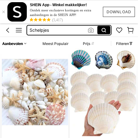
Schelpen
SHEIN App - Winkel makkelijker!
×
Ontdek meer exclusieve kortingen en extra
Schelpen Decoratie
DOWNLOAD
aanbiedingen in de SHEIN APP!
(5,417)
Schelpjes
Grote Schelpen
Shells
Aanbevolen
Meest Populair
Prijs
Filteren
Schelpen