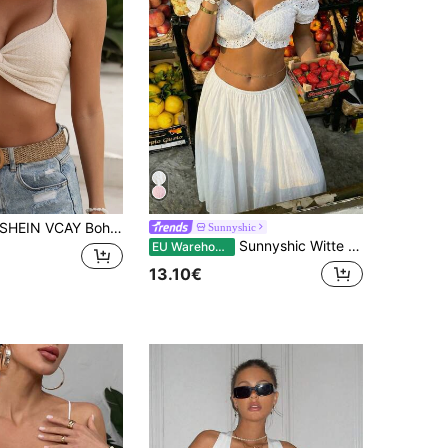
SHEIN VCAY Boho Eenkleurig Tanktop & hemd Zonder rug Tie Terug Twist
Sunnyshic
Sunnyshic Witte geborduurde kant holle stof cropped schattige off-shoulder volant rand super korte blouse
EU Warehouse
13.10€