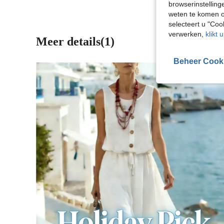
browserinstelling
weten te komen o
selecteert u "Co
verwerken,
klikt 
Meer details(1)
Beheer Cook