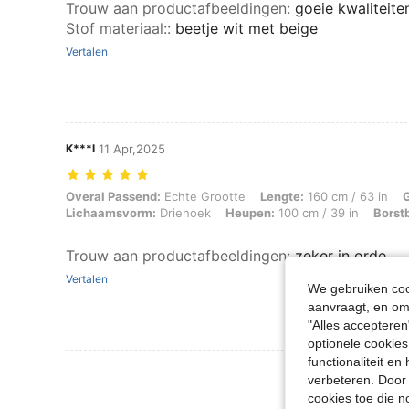
Trouw aan productafbeeldingen
:
goeie kwaliteite
Stof materiaal:
:
beetje wit met beige
Vertalen
K***l
11 Apr,2025
Overal Passend: Echte Grootte, Lengte: 160 cm / 63 in, Gewicht: 52 k
Overal Passend:
Echte Grootte
Lengte:
160 cm / 63 in
Lichaamsvorm:
Driehoek
Heupen:
100 cm / 39 in
Borst
Trouw aan productafbeeldingen
:
zeker in orde
Vertalen
We gebruiken cook
aanvraagt, en om 
"Alles accepteren
optionele cookies
functionaliteit e
Meer Beoordeling
verbeteren. Door 
cookies toe die n