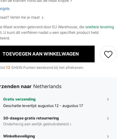
van de klanten vond dat de maat klopte
tgids
 maat? Vertel me je maat
e Maat worden geleverd door EU Warehouse, die
snellere levering
. U kunt dit verifiëren nadat u een specifiek product hebt
teerd.
TOEVOEGEN AAN WINKELWAGEN
 tot
13
SHEIN Punten berekend bij het afrekenen.
rzenden naar
Netherlands
Gratis verzending
Geschatte levertijd:
augustus 12 - augustus 17
30-daagse gratis retournering
Onderhevig aan eerlijk gebruiksbeleid
Winkelbeveiliging