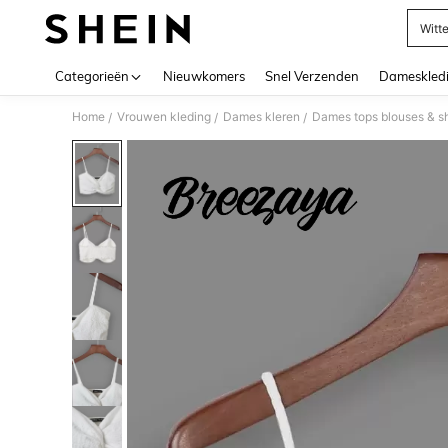
Witt
Use up 
Categorieën
Nieuwkomers
Snel Verzenden
Dameskled
Home
Vrouwen kleding
Dames kleren
Dames tops blouses & sh
/
/
/