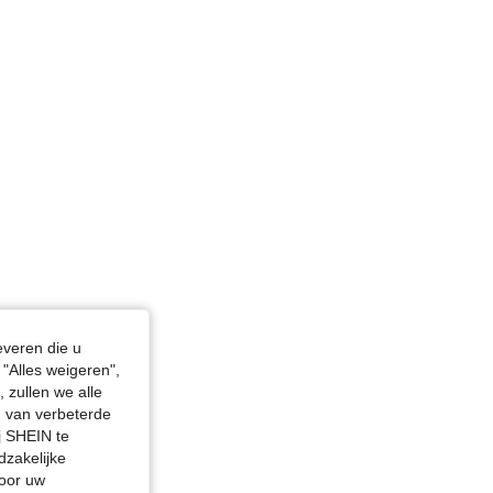
n, Borstbeeld: 83 cm / 33 in, Kleur: Zwart, Maat: XS
everen die u
"Alles weigeren",
 zullen we alle
en van verbeterde
j SHEIN te
dzakelijke
door uw