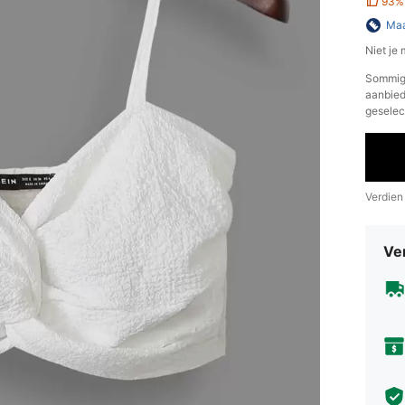
93%
Maa
Niet je
​Sommig
aanbiedt
geselec
Verdien
Ve