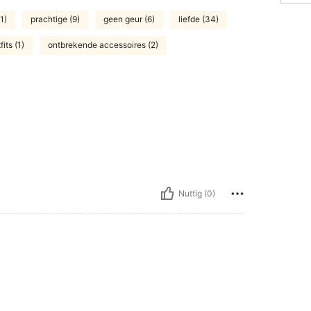
1)
prachtige (9)
geen geur (6)
liefde (34)
its (1)
ontbrekende accessoires (2)
Nuttig (0)