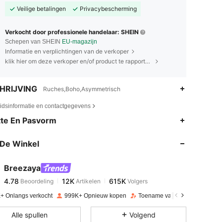
Veilige betalingen
Privacybescherming
Verkocht door professionele handelaar: SHEIN
Schepen van SHEIN
EU-magazijn
Informatie en verplichtingen van de verkoper
klik hier om deze verkoper en/of product te rapporteren.
HRIJVING
Ruches,Boho,Asymmetrisch
eidsinformatie en contactgegevens
4.78
12K
615K
te En Pasvorm
De Winkel
4.78
12K
615K
Breezaya
4.78
12K
615K
Beoordeling
Artikelen
Volgers
3***5
betaalde
11 uur geleden
+ Onlangs verkocht
999K+ Opnieuw kopen
Toename van volgers 15%
4.78
12K
615K
Alle spullen
Volgend