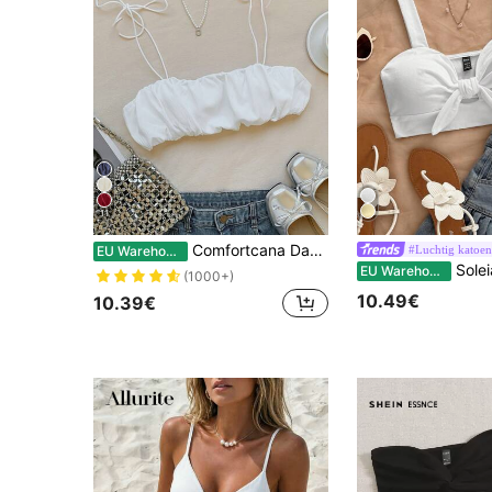
11
Comfortcana Dames effen kleur geplooide riem Casual dagelijks gebruik Lente zomer tanktop
#Luchtig katoen
EU Warehouse
Soleia WYWH Dames Va
EU Warehouse
(1000+)
10.49€
10.39€