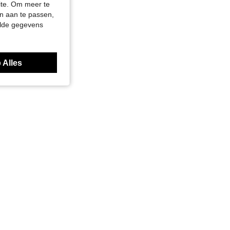
site. Om meer te
n aan te passen,
elde gegevens
 Alles