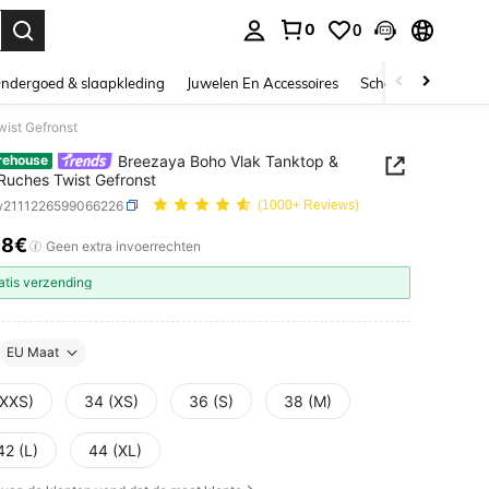
0
0
nden. Press Enter to select.
ndergoed & slaapkleding
Juwelen En Accessoires
Schoonheid & gezo
ist Gefronst
Breezaya Boho Vlak Tanktop &
rehouse
uches Twist Gefronst
w2111226599066226
(1000+ Reviews)
38€
ICE AND AVAILABILITY
Geen extra invoerrechten
atis verzending
EU Maat
(XXS)
34 (XS)
36 (S)
38 (M)
42 (L)
44 (XL)