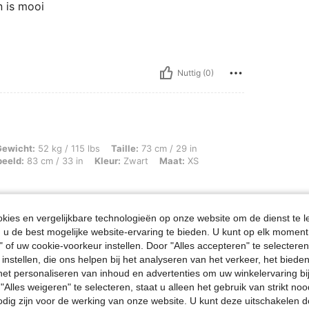
n is mooi
Nuttig (0)
g / 115 lbs, Taille: 73 cm / 29 in, Lichaamsvorm: Driehoek, Heupen: 100 cm / 39 i
Gewicht:
52 kg / 115 lbs
Taille:
73 cm / 29 in
beeld:
83 cm / 33 in
Kleur:
Zwart
Maat:
XS
ies en vergelijkbare technologieën op onze website om de dienst te l
u de best mogelijke website-ervaring te bieden. U kunt op elk moment 
Nuttig (0)
" of uw cookie-voorkeur instellen. Door "Alles accepteren" te selecteren,
 instellen, die ons helpen bij het analyseren van het verkeer, het bied
n het personaliseren van inhoud en advertenties om uw winkelervaring bi
en Bekijken
"Alles weigeren" te selecteren, staat u alleen het gebruik van strikt noo
odig zijn voor de werking van onze website. U kunt deze uitschakelen 