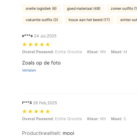
snelle logistiek (6)
goed materiaal (48)
zomer outfits (1
vakantie outfits (3)
trouw aan het beeld (17)
winter outf
e***e
24 Jul,2025
Overal Passend: Echte Grootte, Kleur: Wit, Maat: M
Overal Passend:
Echte Grootte
Kleur:
Wit
Maat:
M
Zoals op de foto
Vertalen
i***3
26 Feb,2025
Overal Passend: Echte Grootte, Kleur: Wit, Maat: S
Overal Passend:
Echte Grootte
Kleur:
Wit
Maat:
S
Productkwaliteit
:
mooi