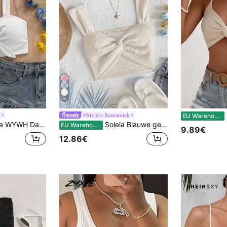
6
#Riviera Romantiek
EU Warehouse
kantie Knoop Voorkant Effen Crop Cami Wit Topje
Soleia Blauwe gebreide top met metallic draad, gedraaide knoop, sweetheart-hals en open rug voor dames, geschikt voor op vakantie
EU Warehouse
9.89€
12.86€