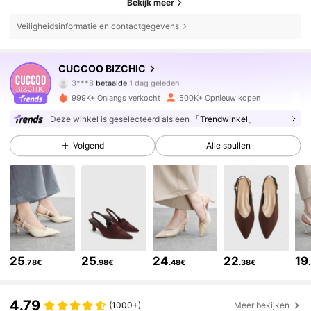
Bekijk meer
Veiligheidsinformatie en contactgegevens
806K Volgers
4.85
CUCCOO BIZCHIC
3***8
betaalde
1 dag geleden
k***5
gevolgd
10 minuten geleden
999K+ Onlangs verkocht
500K+ Opnieuw kopen
806K Volgers
4.85
Deze winkel is geselecteerd als een
「Trendwinkel」
Volgend
Alle spullen
806K Volgers
4.85
806K Volgers
4.85
806K Volgers
4.85
25
25
24
22
19
.78€
.98€
.48€
.38€
806K Volgers
4.85
4.79
(1000+)
Meer bekijken