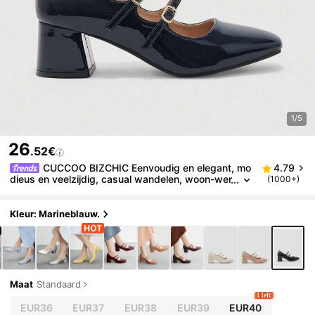
1/5
26
.52€
CUCCOO BIZCHIC Eenvoudig en elegant, mo
4.79
dieus en veelzijdig, casual wandelen, woon-wer
(1000+)
kverkeer, damesschoenen met hoge hakken
Kleur: Marineblauw.
Maat
Standaard
1 left
EUR36
EUR37
EUR38
EUR39
EUR40