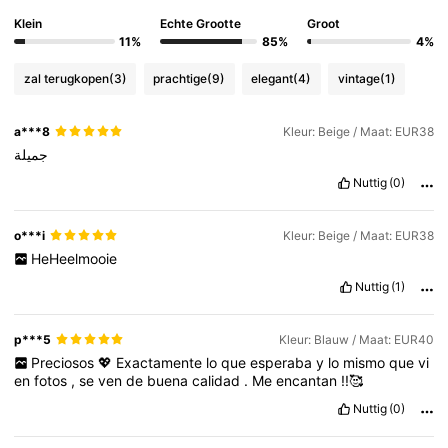
Klein
Echte Grootte
Groot
11%
85%
4%
806K Volgers
4.85
zal terugkopen
(3)
prachtige
(9)
elegant
(4)
vintage
(1)
806K Volgers
4.85
a***8
Kleur: Beige / Maat: EUR38
جميلة
Nuttig
(0)
806K Volgers
4.85
o***i
Kleur: Beige / Maat: EUR38
806K Volgers
4.85
HeHeelmooie
Nuttig
(1)
806K Volgers
4.85
p***5
Kleur: Blauw / Maat: EUR40
Preciosos
💖
Exactamente
lo
que
esperaba
y
lo
mismo
que
vi
en
fotos
,
se
ven
de
buena
calidad
.
Me
encantan
!!🥰
Nuttig
(0)