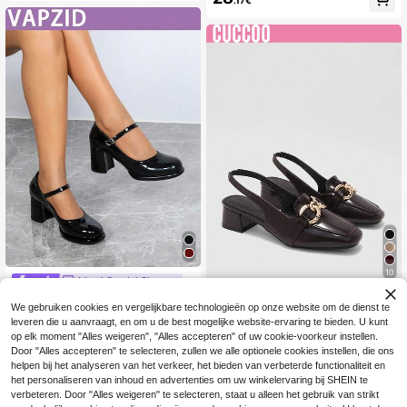
.17€
mend Dikke Hak Hoge Hakken
3 beschikbaar
10
Morri Sandal Shoes
Dames pumps met ron
CUCCOO BIZCHIC
EU Warehouse
We gebruiken cookies en vergelijkbare technologieën op onze website om de dienst te
de neus en dikke hak, comfortabel,
#5 Bestseller
in Mary Jane Vrouwen Pumps
CUCCOO BIZCHIC Damesschoene
leveren die u aanvraagt, en om u de best mogelijke website-ervaring te bieden. U kunt
elegant, minimalistisch, stijlvol, ges
n met vierkante hak, metalen gesp,
27
22
chikt voor dansen en casual gelege
op elk moment "Alles weigeren", "Alles accepteren" of uw cookie-voorkeur instellen.
.61€
.48€
bruine spiegel, modieuze, eenvoudi
nheden, veelzijdig, elegant, Mary J
Door "Alles accepteren" te selecteren, zullen we alle optionele cookies instellen, die ons
ge hoge hakken, schoenen met hiel
ane, platformhakken voor dames
band, vakantieschoenen, veelzijdig
helpen bij het analyseren van het verkeer, het bieden van verbeterde functionaliteit en
e schoenen voor woon-werkverkee
het personaliseren van inhoud en advertenties om uw winkelervaring bij SHEIN te
r, schoenen in old money-stijl.
verbeteren. Door "Alles weigeren" te selecteren, staat u alleen het gebruik van strikt