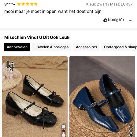
S***~
Kleur: Zwart / Maat: EUR37
mooi
maar
je
moet
inlopen
want
het
doet
cht
pijn
Nuttig
(0)
Misschien Vindt U Dit Ook Leuk
Aanbevelen
Juwelen & horloges
Accessoires
Ondergoed & slaap