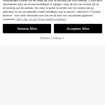
noodzakelijke cookies toe die nodig zijn voor de werking van onze website. U kunt deze
uitschakelen door uw browserinstellingen te wijzigen, maar dit kan van invloed zijn op
de werking van de website. Om meer te weten te komen over de cookies die we
gebruiken en om uw optionele cookie-instellingen aan te passen, selecteert u "Cookies
beheren". Voor meer informatie over hoe we de door ons verzamelde gegevens
verwerken,
klikt u hier om ons Privacybeleid te bekijken.
Verwerp Alles
Accepteer Alles
Beheer Cookies
TOEVOEGEN AAN WINKELWAGEN
13
Bholvia
#Vintage olijfgroen
Bholvia Herfst/Winter 2025 Nieuwe
CUCCOO BIZCHIC Damesmode flu
Vintage Mary Jane Schoenen Dam
welen materiaal achterband dikke h
28
23
.93€
.75€
es, Franse Stijl Lage Vamp Dikke H
ak puntige neus PU forens formele
ak Kleine Leren Pumps, Elegant
groene schoenen, geschikt voor we
rk, feest, vakantie