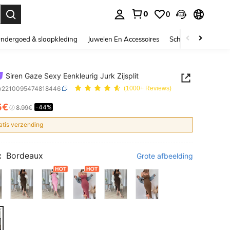
0
0
nden. Press Enter to select.
ndergoed & slaapkleding
Juwelen En Accessoires
Schoonheid & gezo
Siren Gaze Sexy Eenkleurig Jurk Zijsplit
w2210095474818446
(1000+ Reviews)
5€
-44%
ICE AND AVAILABILITY
8.99€
atis verzending
:
Bordeaux
Grote afbeelding