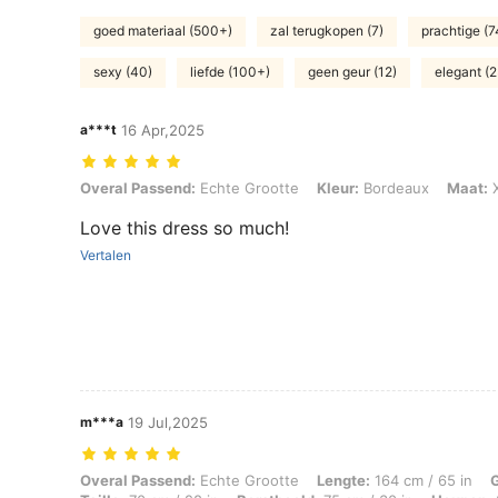
goed materiaal (500+)
zal terugkopen (7)
prachtige (7
sexy (40)
liefde (100+)
geen geur (12)
elegant (2
a***t
16 Apr,2025
Overal Passend: Echte Grootte, Kleur: Bordeaux, Maat: XS
Overal Passend:
Echte Grootte
Kleur:
Bordeaux
Maat:
Love this dress so much!
Vertalen
m***a
19 Jul,2025
Overal Passend: Echte Grootte, Lengte: 164 cm / 65 in, Gewicht: 55 k
Overal Passend:
Echte Grootte
Lengte:
164 cm / 65 in