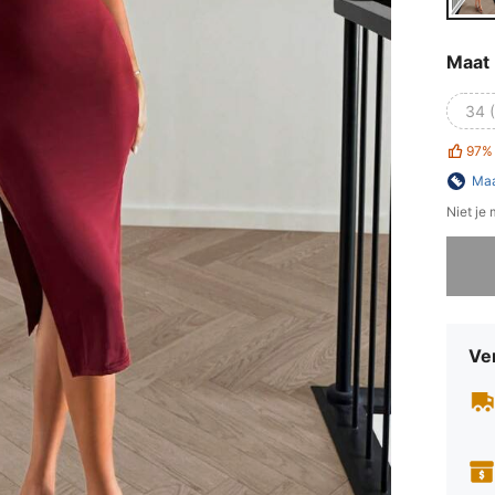
Maat
34 
97%
Maa
Niet je
Sorry, d
Ve