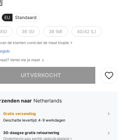
EU
Standaard
(XS)
36 (S)
38 (M)
40/42 (L)
van de klanten vond dat de maat klopte
tgids
 maat? Vertel me je maat
it product is uitverkocht.
UITVERKOCHT
rzenden naar
Netherlands
Gratis verzending
Geschatte levertijd:
4-9 werkdagen
30-daagse gratis retournering
Onderhevig aan eerlijk gebruiksbeleid