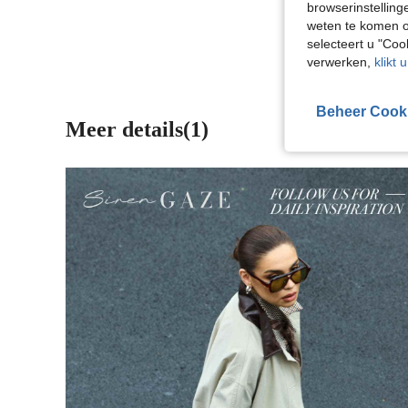
browserinstelling
Meer Beoordeling
weten te komen o
selecteert u "Co
verwerken,
klikt 
Beheer Cook
Meer details(1)