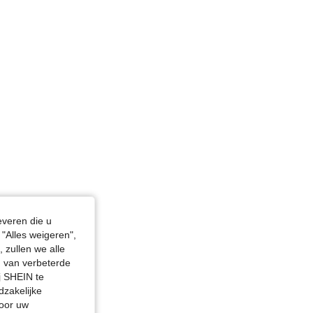
everen die u
"Alles weigeren",
 zullen we alle
en van verbeterde
j SHEIN te
dzakelijke
door uw