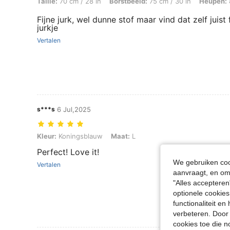
Taille:
70 cm / 28 in
Borstbeeld:
75 cm / 30 in
Heupen:
Fijne jurk, wel dunne stof maar vind dat zelf juist
jurkje
Vertalen
s***s
6 Jul,2025
Kleur: Koningsblauw, Maat: L
Kleur:
Koningsblauw
Maat:
L
Perfect! Love it!
We gebruiken cook
Vertalen
aanvraagt, en om 
"Alles accepteren
optionele cookies
functionaliteit e
verbeteren. Door 
cookies toe die n