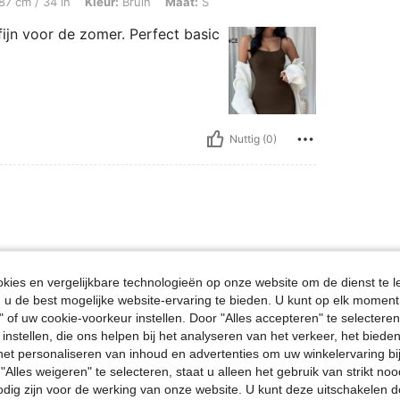
87 cm / 34 in
Kleur:
Bruin
Maat:
S
 fijn voor de zomer. Perfect basic
Nuttig (0)
ies en vergelijkbare technologieën op onze website om de dienst te l
u de best mogelijke website-ervaring te bieden. U kunt op elk moment 
" of uw cookie-voorkeur instellen. Door "Alles accepteren" te selecteren,
 instellen, die ons helpen bij het analyseren van het verkeer, het bied
n het personaliseren van inhoud en advertenties om uw winkelervaring bi
Nuttig (0)
"Alles weigeren" te selecteren, staat u alleen het gebruik van strikt noo
odig zijn voor de werking van onze website. U kunt deze uitschakelen 