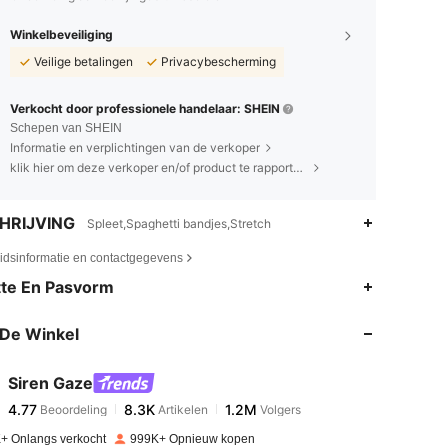
Winkelbeveiliging
Veilige betalingen
Privacybescherming
Verkocht door professionele handelaar: SHEIN
Schepen van SHEIN
Informatie en verplichtingen van de verkoper
klik hier om deze verkoper en/of product te rapporteren.
HRIJVING
Spleet,Spaghetti bandjes,Stretch
eidsinformatie en contactgegevens
4.77
8.3K
1.2M
te En Pasvorm
De Winkel
4.77
8.3K
1.2M
Siren Gaze
4.77
8.3K
1.2M
Beoordeling
Artikelen
Volgers
l***z
betaalde
1 dag geleden
+ Onlangs verkocht
999K+ Opnieuw kopen