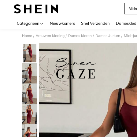
Bikin
Use up 
Categorieën
Nieuwkomers
Snel Verzenden
Dameskled
Home
Vrouwen kleding
Dames kleren
Dames Jurken
Midi-ju
/
/
/
/