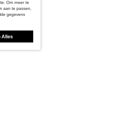
site. Om meer te
n aan te passen,
elde gegevens
 Alles