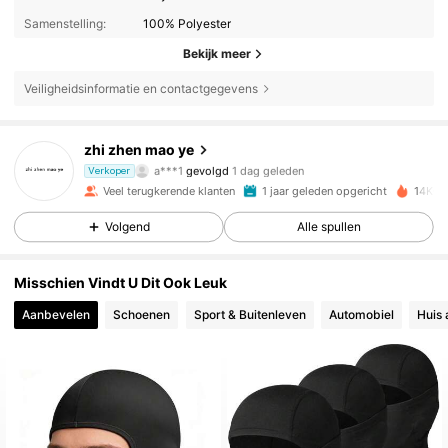
Samenstelling:
100% Polyester
Bekijk meer
Veiligheidsinformatie en contactgegevens
683 Volgers
4.88
zhi zhen mao ye
a***1
gevolgd
1 dag geleden
Verkoper
683 Volgers
4.88
Veel terugkerende klanten
1 jaar geleden opgericht
14K+ O
Volgend
Alle spullen
683 Volgers
4.88
Misschien Vindt U Dit Ook Leuk
683 Volgers
4.88
Aanbevelen
Schoenen
Sport & Buitenleven
Automobiel
Huis 
683 Volgers
4.88
683 Volgers
4.88
683 Volgers
4.88