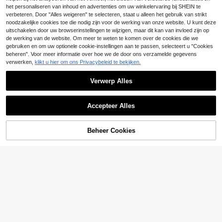
Fleece bivakmuts, fietsmuts, winddi
wart
chte warme muts, dikke warme win
het personaliseren van inhoud en advertenties om uw winkelervaring bij SHEIN te
7
.48€
ddichte skimuts, unisex
verbeteren. Door "Alles weigeren" te selecteren, staat u alleen het gebruik van strikt
noodzakelijke cookies toe die nodig zijn voor de werking van onze website. U kunt deze
uitschakelen door uw browserinstellingen te wijzigen, maar dit kan van invloed zijn op
de werking van de website. Om meer te weten te komen over de cookies die we
gebruiken en om uw optionele cookie-instellingen aan te passen, selecteert u "Cookies
beheren". Voor meer informatie over hoe we de door ons verzamelde gegevens
verwerken,
klikt u hier om ons Privacybeleid te bekijken.
Verwerp Alles
Accepteer Alles
Beheer Cookies
TOEVOEGEN AAN WINKELWAGEN
1 stuk unisex gezichtsmasker hoofd
kap, motorfiets- en fietsbeschermin
5
.18€
g voor off-road, zomergezichtsmas
ker, geschikt voor buitenreizen, spo
Bivakmuts Gezichtsmasker Skimas
rt en vrije tijd
ker Hoofdmasker Volledige gezicht
36 over
sbedekking Heren Dames Winddich
4
t Zon UV-bescherming Buitensport
.18€
Fietspet