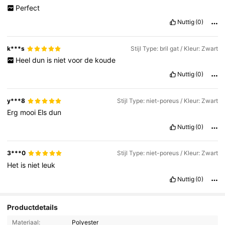
Perfect
Nuttig
(0)
k***s
Stijl Type: bril gat / Kleur: Zwart
Heel
dun
is
niet
voor
de
koude
Nuttig
(0)
y***8
Stijl Type: niet-poreus / Kleur: Zwart
Erg
mooi
Els
dun
Nuttig
(0)
3***0
Stijl Type: niet-poreus / Kleur: Zwart
Het
is
niet
leuk
Nuttig
(0)
Productdetails
Materiaal:
Polyester