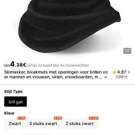
1/7
4
.38€
Van
Prijs inclusief btw en invoerrechten
Skimasker, bivakmuts met openingen voor brillen vo
4.87
or mannen en vrouwen, skiën, snowboarden, m
(100+)
otorrijden, UV-bescherming en windbeschermin
g, strand, vakantie
Stijl Type
bril gat
Kleur
5 left
6 left
12 left
Zwart
3 stuks zwart
2 stuks zwart