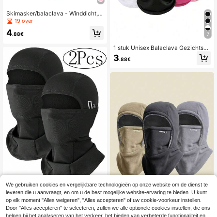
Skimasker/balaclava - Winddicht,
Unisex, Geschikt voor skiën, snowb
19 over
oarden, fietsen, wandelen, Roze
4
.88€
7
1 stuk Unisex Balaclava Gezichtsm
asker, Geschikt voor dagelijks gebr
3
.88€
uik, buitenreizen, wandelen, skiën,
motorrijden en fietsen
We gebruiken cookies en vergelijkbare technologieën op onze website om de dienst te
2 stuks/1 stuk zomerse bivakmuts u
leveren die u aanvraagt, en om u de best mogelijke website-ervaring te bieden. U kunt
nisex ademend gezichtsmasker van
op elk moment "Alles weigeren", "Alles accepteren" of uw cookie-voorkeur instellen.
5
.05€
ijzijde, UV-beschermende bivakmut
Door "Alles accepteren" te selecteren, zullen we alle optionele cookies instellen, die ons
s voor fietsen, motorrijden, skiën, z
helpen bij het analyseren van het verkeer, het bieden van verbeterde functionaliteit en