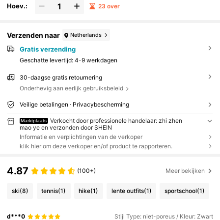
Hoev.:
23 over
Verzenden naar
Netherlands
Gratis verzending
Geschatte levertijd:
4-9 werkdagen
30-daagse gratis retournering
Onderhevig aan eerlijk gebruiksbeleid
Veilige betalingen · Privacybescherming
Verkocht door professionele handelaar: zhi zhen
Marktplaats
mao ye en verzonden door SHEIN
Informatie en verplichtingen van de verkoper
klik hier om deze verkoper en/of product te rapporteren.
4.87
(100+)
Meer bekijken
ski
(8)
tennis
(1)
hike
(1)
lente outfits
(1)
sportschool
(1)
d***0
Stijl Type: niet-poreus / Kleur: Zwart