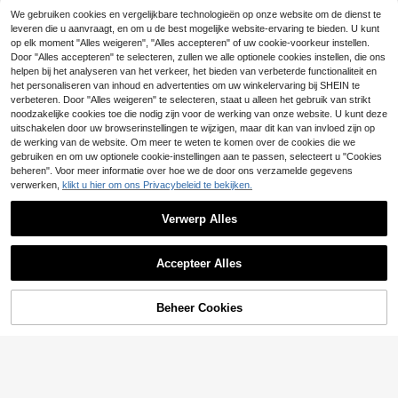
We gebruiken cookies en vergelijkbare technologieën op onze website om de dienst te
17
SHEIN EZwear Witte
EU Warehouse
35
vakantiejurk met ruches en pofmou
leveren die u aanvraagt, en om u de best mogelijke website-ervaring te bieden. U kunt
#Satijnen afstudeerjurken
.63€
8
#Zomerse elegantie
wen voor dames, zomer
op elk moment "Alles weigeren", "Alles accepteren" of uw cookie-voorkeur instellen.
Wandoria Vrouwen V-
EU Warehouse
Firerie Elegante groen
Door "Alles accepteren" te selecteren, zullen we alle optionele cookies instellen, die ons
GlowEve Nieuwe coll
EU Warehouse
EU Warehouse
hals Hoge Split Zoom Jurk Met Cin
#4 Bestseller
in Satijn Lange jurken
e jurk met asymmetrische schouder
25
ectie lente/zomer: elegante, zwierig
#4 Bestseller
in Satijn Vrouwen Maxi Jurken
helpen bij het analyseren van het verkeer, het bieden van verbeterde functionaliteit en
ching Taille Maxi Satijnen Dames O
.49€
25
s en gerimpelde zeemeerminzoom
e chiffonjurk voor dames
.49€
21
het personaliseren van inhoud en advertenties om uw winkelervaring bij SHEIN te
utfit
.77€
voor dames, geschikt voor dates, v
verbeteren. Door "Alles weigeren" te selecteren, staat u alleen het gebruik van strikt
akanties, bruiloften, evenementen,
noodzakelijke cookies toe die nodig zijn voor de werking van onze website. U kunt deze
de start van het schooljaar, afstuder
uitschakelen door uw browserinstellingen te wijzigen, maar dit kan van invloed zijn op
en, formele bruidsmeisjesjurken en
de werking van de website. Om meer te weten te komen over de cookies die we
bruiloftsgasten.
gebruiken en om uw optionele cookie-instellingen aan te passen, selecteert u "Cookies
beheren". Voor meer informatie over hoe we de door ons verzamelde gegevens
verwerken,
klikt u hier om ons Privacybeleid te bekijken.
Verwerp Alles
Toon vergelijkbare artikelen die op voorraad zijn
Zie alle
Accepteer Alles
Sorry, dit product is uitverkocht.
19
Beheer Cookies
UITVERKOCHT
EMERY ROSE Dames
EU Warehouse
maxi-slipjurk met luipaardprint, ele
#3 Bestseller
in Gespleten dijbeen Vrouwen Jurken
gant voor dagelijks gebruik en vak
17
.81€
antie, zomer
#Zomerjurken
#Bescheiden elegantie
Franclia Elegante bruidsmeisjesjurk
Siren Gaze Elegante z
Aveloria Modichic Ge
EU Warehouse
EU Warehouse
voor dames, met off-shoulder desig