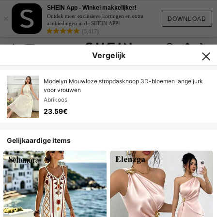
SHEIN App - Winkel makkelijker!
×
Ontdek meer exclusieve kortingen en extra
DOWNLOAD
aanbiedingen in de SHEIN APP!
(5,417)
Vergelijk
Modelyn Mouwloze stropdasknoop 3D-bloemen lange jurk
voor vrouwen
Abrikoos
23.59€
Gelijkaardige items