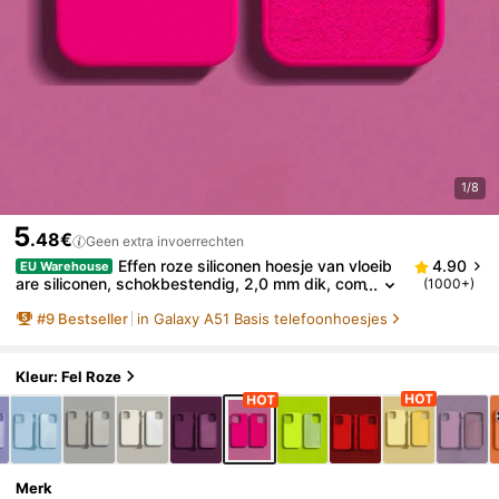
1/8
5
.48€
Geen extra invoerrechten
Effen roze siliconen hoesje van vloeib
4.90
EU Warehouse
are siliconen, schokbestendig, 2,0 mm dik, com
(1000+)
patibel met iPhone Apple 16, 15, 14, 13, 12, 11
#
9
Bestseller
in Galaxy A51 Basis telefoonhoesjes
Pro Max, S24U, S23, S22, S25-serie. Volledig dekk
ende beschermhoes, waterdicht, valbestendig, kra
sbestendig. Cadeau voor verjaardag of jubileum.
Kleur: Fel Roze
Merk