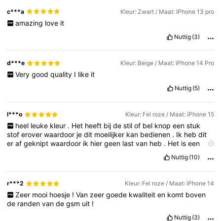
c***a
Kleur: Zwart / Maat: IPhone 13 pro
amazing
love
it
Nuttig
(3)
d***e
Kleur: Beige / Maat: iPhone 14 Pro
Very
good
quality
I
like
it
Nuttig
(5)
l***o
Kleur: Fel roze / Maat: iPhone 15
heel
leuke
kleur
.
Het
heeft
bij
de
stil
of
bel
knop
een
stuk
stof
erover
waardoor
je
dit
moeilijker
kan
bedienen
.
Ik
heb
dit
er
af
geknipt
waardoor
ik
hier
geen
last
van
heb
.
Het
is
een
siliconen
hoesje
dus
hou
hier
rekening
mee
.
Op
de
afbeelding
Nuttig
(10)
zie
je
hoe
het
eruit
ziet
als
je
het
stukje
stof
eraf
knipt
.
r***2
Kleur: Fel roze / Maat: iPhone 14
Zeer
mooi
hoesje
!
Van
zeer
goede
kwaliteit
en
komt
boven
de
randen
van
de
gsm
uit
!
Nuttig
(3)