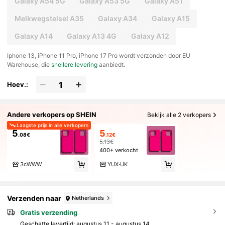
Galaxy A54 5G
Galaxy A53 5G
Galaxy A51
Melkwegstelsel A35
Galaxy A34
Galaxy A15
Galaxy A14
Galaxy A13 4G
Galaxy A12
​Iphone 13, iPhone 11 Pro, iPhone 17 Pro wordt verzonden door EU
Warehouse, die
snellere levering
aanbiedt.
Hoev.:
Andere verkopers op SHEIN
Bekijk alle 2 verkopers
Laagste prijs in alle verkopers
5
5
.08€
.12€
5.13€
400+ verkocht
3cWWW
YUX·UK
Verzenden naar
Netherlands
Gratis verzending
Geschatte levertijd:
augustus 11 - augustus 14