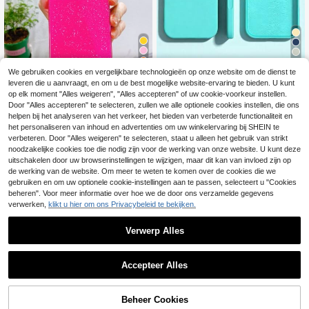
39
5
We gebruiken cookies en vergelijkbare technologieën op onze website om de dienst te
Nieuwe luxe schokbestendige zach
leveren die u aanvraagt, en om u de best mogelijke website-ervaring te bieden. U kunt
Bespaar 0.03€
te beige vriendelijke telefoonhoes,
#2 Bestseller
in Appel Basis telefoonhoesjes
op elk moment "Alles weigeren", "Alles accepteren" of uw cookie-voorkeur instellen.
compatibel met iPhone 17 16 15 Pro
5
1 stuk hoogwaardig roze jelly glitter
Door "Alles accepteren" te selecteren, zullen we alle optionele cookies instellen, die ons
14 Plus 13 12 11 17 Pro Max Air XR
.51€
telefoonhoesje, TPU soft shell, valb
(1000+)
helpen bij het analyseren van het verkeer, het bieden van verbeterde functionaliteit en
XS Max X/XS 7/8 Plus 7/8, anti-val
estendig, zweetbestendig, vingeraf
het personaliseren van inhoud en advertenties om uw winkelervaring bij SHEIN te
gladde beschermhoes, duurzaam o
4
drukbestendig, slijtvast, kleurecht,
.64€
4.67€
ntwerp, huidvriendelijk materiaal
verbeteren. Door "Alles weigeren" te selecteren, staat u alleen het gebruik van strikt
compatibel met iPhone 17Pro Max/1
noodzakelijke cookies toe die nodig zijn voor de werking van onze website. U kunt deze
7Pro/17/16plus/16Pro Max/16/16Pr
uitschakelen door uw browserinstellingen te wijzigen, maar dit kan van invloed zijn op
o/15Pro Max/15Pro/15/14Pro Max/1
de werking van de website. Om meer te weten te komen over de cookies die we
4Pro/14/13Pro Max/13Pro/13/12Pro
Max/12Pro/12/11
gebruiken en om uw optionele cookie-instellingen aan te passen, selecteert u "Cookies
beheren". Voor meer informatie over hoe we de door ons verzamelde gegevens
verwerken,
klikt u hier om ons Privacybeleid te bekijken.
Verwerp Alles
Accepteer Alles
10
Minimalistische effen neonroze tran
21
sparante acryl telefoonhoes, compa
TOEVOEGEN AAN
3
Beheer Cookies
SHOP NU
.94€
tibel met iPhone 17 Pro Max/17 Pro/