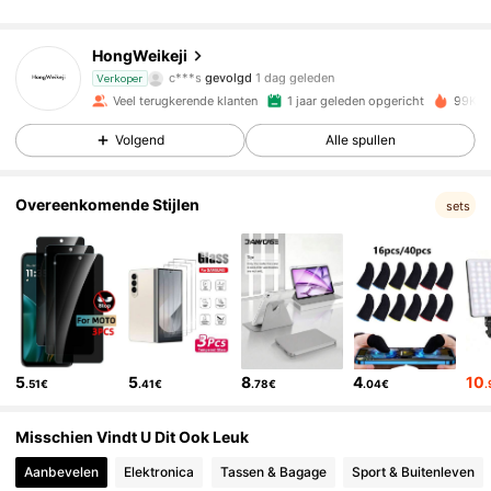
5.4K Volgers
4.87
HongWeikeji
c***s
gevolgd
1 dag geleden
Verkoper
Veel terugkerende klanten
1 jaar geleden opgericht
99K+ 
5.4K Volgers
4.87
Volgend
Alle spullen
5.4K Volgers
4.87
Overeenkomende Stijlen
sets
5.4K Volgers
4.87
5.4K Volgers
4.87
5
5
8
4
10
.51€
.41€
.78€
.04€
.
5.4K Volgers
4.87
Misschien Vindt U Dit Ook Leuk
Aanbevelen
Elektronica
Tassen & Bagage
Sport & Buitenleven
5.4K Volgers
4.87