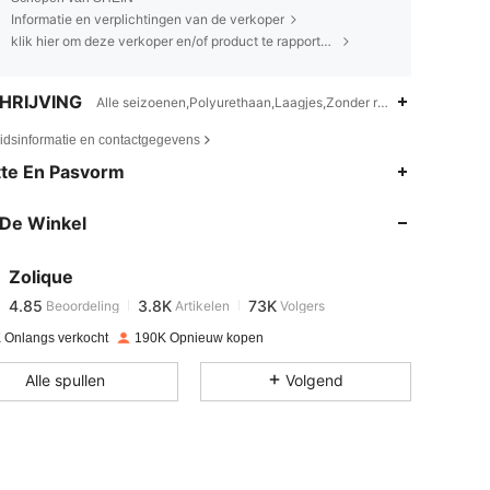
Informatie en verplichtingen van de verkoper
klik hier om deze verkoper en/of product te rapporteren.
HRIJVING
Alle seizoenen,Polyurethaan,Laagjes,Zonder rug
eidsinformatie en contactgegevens
4.85
3.8K
73K
te En Pasvorm
De Winkel
4.85
3.8K
73K
Zolique
4.85
3.8K
73K
Beoordeling
Artikelen
Volgers
s***a
betaalde
1 dag geleden
 Onlangs verkocht
190K Opnieuw kopen
4.85
3.8K
73K
Alle spullen
Volgend
4.85
3.8K
73K