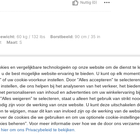
Nuttig (0)
 / 132 lbs, Borstbeeld: 90 cm / 35 in, Taille: 69 cm / 27 in, Heupen: 100 cm / 39 
ewicht:
60 kg / 132 lbs
Borstbeeld:
90 cm / 35 in
t
Maat:
S
ies en vergelijkbare technologieën op onze website om de dienst te l
u de best mogelijke website-ervaring te bieden. U kunt op elk moment 
Nuttig (0)
" of uw cookie-voorkeur instellen. Door "Alles accepteren" te selecteren,
 instellen, die ons helpen bij het analyseren van het verkeer, het bied
n het personaliseren van inhoud en advertenties om uw winkelervaring bi
en Bekijken
"Alles weigeren" te selecteren, staat u alleen het gebruik van strikt noo
odig zijn voor de werking van onze website. U kunt deze uitschakelen 
en te wijzigen, maar dit kan van invloed zijn op de werking van de web
ver de cookies die we gebruiken en om uw optionele cookie-instellinge
okies beheren". Voor meer informatie over hoe we de door ons verzam
u hier om ons Privacybeleid te bekijken.