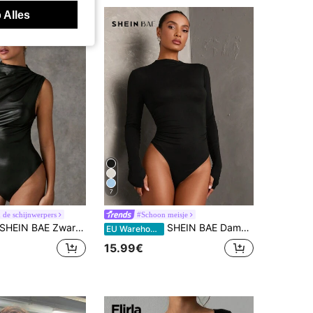
 Alles
7
 de schijnwerpers
#Schoon meisje
HEIN BAE Zwarte PU leren mouwloze open schouder gerimpelde body's, herfst, Halloween
SHEIN BAE Dames Zwart Effen Kleur Comfortabel Gebreid Lange Mouw Minimalistisch Gerimpeld Slim Fit Bodysuit, Casual & Veelzijdig Dagelijks Draagbaar
EU Warehouse
15.99€