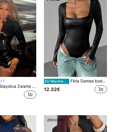
Flirla Dames bodysuit met lange mouwen, PU-gecoate stof, slanke pasvorm, minimalistisch ontwerp, veelzijdig voor woon-werkverkeer
va
EU Warehouse
laydiva Zwarte hooggesloten glanzende PU-leren jumpsuit met lange mouwen en rits
12.32€