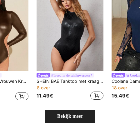
#Treed in de schijnwerpers
Coola
 Cutout taille Body's
SHEIN BAE Tanktop met kraag en krokodillenreliëf
8 over
18 over
11.49€
15.49€
Bekijk meer