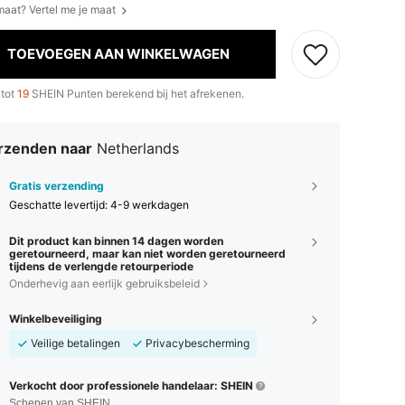
 maat? Vertel me je maat
TOEVOEGEN AAN WINKELWAGEN
 tot
19
SHEIN Punten berekend bij het afrekenen.
rzenden naar
Netherlands
Gratis verzending
Geschatte levertijd:
4-9 werkdagen
Dit product kan binnen 14 dagen worden
geretourneerd, maar kan niet worden geretourneerd
tijdens de verlengde retourperiode
Onderhevig aan eerlijk gebruiksbeleid
Winkelbeveiliging
Veilige betalingen
Privacybescherming
Verkocht door professionele handelaar: SHEIN
Schepen van SHEIN