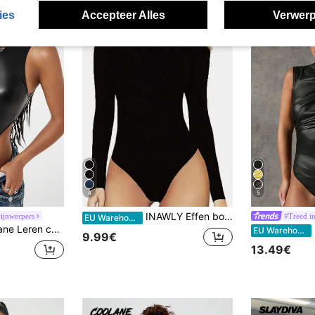
ies
Accepteer Alles
Verwerp
4
5
INAWLY Effen bodysuit met lange mouwen en col
hijnwerpers
#Treed in
EU Warehouse
voor dames in herfst/winter Y2K Date Night Essentials, Back To School, Rave Festival Outfits
S
EU Warehouse
9.99€
13.49€