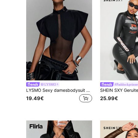
LYSMO
#Paddockprinse
LYSMO Sexy damesbodysuit met knoopkraag, transparante mesh en patchwork
19.49€
25.99€