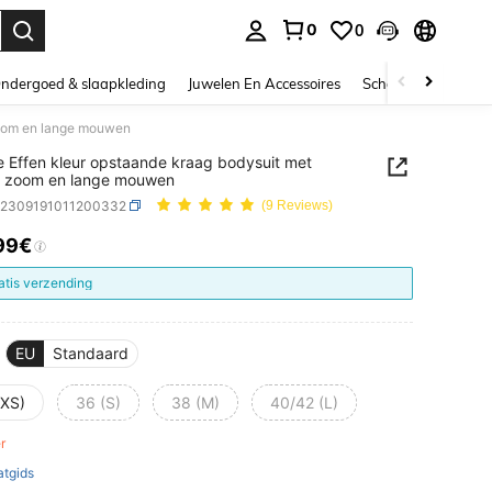
0
0
nden. Press Enter to select.
ndergoed & slaapkleding
Juwelen En Accessoires
Schoonheid & gezo
zoom en lange mouwen
e Effen kleur opstaande kraag bodysuit met
s zoom en lange mouwen
z2309191011200332
(9 Reviews)
99€
ICE AND AVAILABILITY
atis verzending
EU
Standaard
(XS)
36 (S)
38 (M)
40/42 (L)
er
tgids