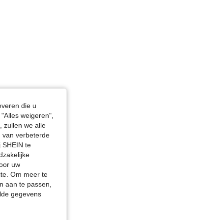
in, Kleur: Zwart, Maat: S
everen die u
"Alles weigeren",
 zullen we alle
en van verbeterde
j SHEIN te
dzakelijke
door uw
site. Om meer te
n aan te passen,
elde gegevens