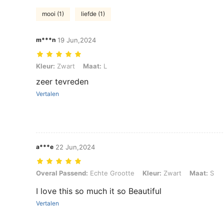
mooi (1)
liefde (1)
m***n
19 Jun,2024
Kleur: Zwart, Maat: L
Kleur:
Zwart
Maat:
L
zeer tevreden
Vertalen
a***e
22 Jun,2024
Overal Passend: Echte Grootte, Kleur: Zwart, Maat: S
Overal Passend:
Echte Grootte
Kleur:
Zwart
Maat:
S
I love this so much it so Beautiful
Vertalen