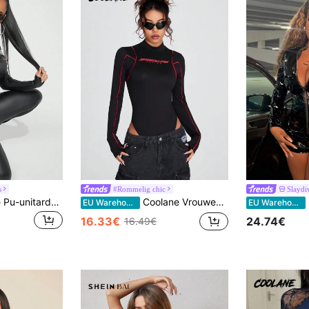
s
#Rommelig chic
Slaydi
SHEIN SXY Geruite Pu-unitards voor dames met letterprint
Coolane Vrouwen Contrast Kleur Rol Hals Body's
S
EU Warehouse
EU Warehouse
16.33€
24.74€
16.49€