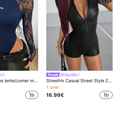
ne
StreetHx
Coolane Dames lente/zomer muziekfestival feest ademende mesh stretch bodysuit jumpsuits, Valentijnsdag
StreetHx Casual Street Style Zwarte Slangenprint Dames Jumpsuit
1 over
16.99€