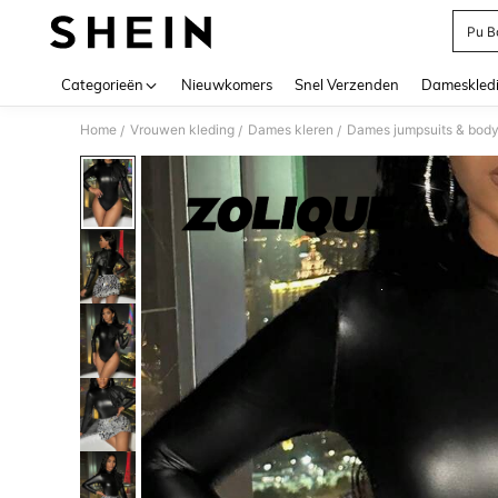
Pu B
Use up 
Categorieën
Nieuwkomers
Snel Verzenden
Dameskled
Home
Vrouwen kleding
Dames kleren
Dames jumpsuits & body
/
/
/