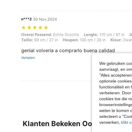
n***2
30 Nov,2024
Overal Passend: Echte Grootte, Lengte: 170 cm / 67 in, Gewicht: 60 kg
Overal Passend:
Echte Grootte
Lengte:
170 cm / 67 in
G
Taille:
69 cm / 27 in
Heupen:
100 cm / 39 in
Kleur:
Zwar
genial volveria a comprarlo buena calidad
Vertalen
We gebruiken cook
aanvraagt, en om 
"Alles accepteren
optionele cookies
functionaliteit e
Meer Beoordeling
verbeteren. Door 
cookies toe die n
browserinstelling
weten te komen o
selecteert u "Co
Klanten Bekeken Ook
verwerken,
klikt 