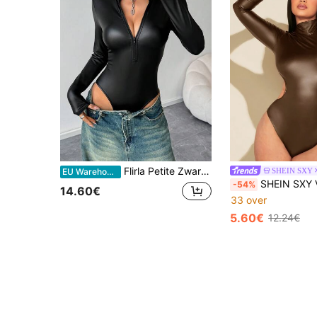
Flirla Petite Zwarte bodysuit PU met V-hals, halve rits aan de voorkant en lange mouwen voor lange vrouwen, vintage casual streetwear voor feestjes en dagelijks gebruik, herfst/winter, petite vrouwen
SHEIN SXY
EU Warehouse
SHEIN SXY Vrouwen Kraag
-54%
14.60€
33 over
5.60€
12.24€