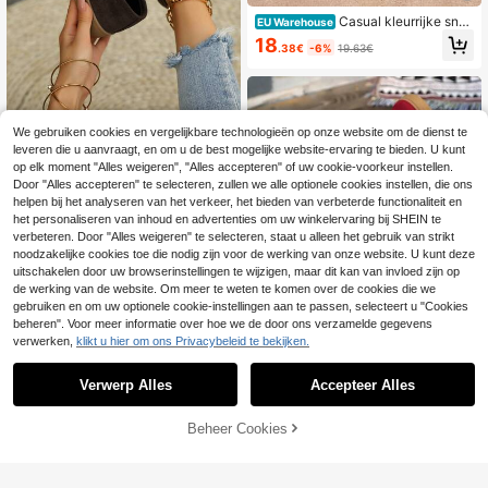
Casual kleurrijke snea
EU Warehouse
kers voor dames met dikke zolen
18
.38€
-6%
19.63€
We gebruiken cookies en vergelijkbare technologieën op onze website om de dienst te
Casual, veelzijdige sneakers voor d
leveren die u aanvraagt, en om u de best mogelijke website-ervaring te bieden. U kunt
ames met luipaardprint, modieuze,
20
op elk moment "Alles weigeren", "Alles accepteren" of uw cookie-voorkeur instellen.
.87€
-2%
21.51€
opvallende, comfortabele en duurz
Door "Alles accepteren" te selecteren, zullen we alle optionele cookies instellen, die ons
ame sportschoenen met zachte rub
helpen bij het analyseren van het verkeer, het bieden van verbeterde functionaliteit en
beren zool, ademende, lichtgewicht
sportschoenen met patchwork-desi
het personaliseren van inhoud en advertenties om uw winkelervaring bij SHEIN te
gn.
verbeteren. Door "Alles weigeren" te selecteren, staat u alleen het gebruik van strikt
noodzakelijke cookies toe die nodig zijn voor de werking van onze website. U kunt deze
uitschakelen door uw browserinstellingen te wijzigen, maar dit kan van invloed zijn op
de werking van de website. Om meer te weten te komen over de cookies die we
gebruiken en om uw optionele cookie-instellingen aan te passen, selecteert u "Cookies
beheren". Voor meer informatie over hoe we de door ons verzamelde gegevens
verwerken,
klikt u hier om ons Privacybeleid te bekijken.
Verwerp Alles
Accepteer Alles
Nieuwe casual vetersneakers uit 2
026, modieuze casual outdoorscho
29 over
TOEVOEGEN AAN
Beheer Cookies
SHOP NU
enen in streetstyle, lichtgewicht sk
WINKELWAGEN
22
RevReaL Klassieke v
EU Warehouse
ateschoenen voor studenten.
.54€
22.55€
eterschoenen en panelen. Sportiev
20 over
e veterschoenen.