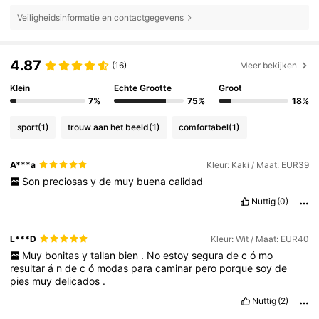
Veiligheidsinformatie en contactgegevens
4.87
(16)
Meer bekijken
Klein
Echte Grootte
Groot
7%
75%
18%
sport
(1)
trouw aan het beeld
(1)
comfortabel
(1)
A***a
Kleur: Kaki / Maat: EUR39
Son
preciosas
y
de
muy
buena
calidad
Nuttig
(0)
L***D
Kleur: Wit / Maat: EUR40
Muy
bonitas
y
tallan
bien
.
No
estoy
segura
de
c
ó
mo
resultar
á
n
de
c
ó
modas
para
caminar
pero
porque
soy
de
pies
muy
delicados
.
Nuttig
(2)