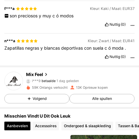
f***a
Kleur: Kaki / Maat: EUR37
son
preciosos
y
muy
c
ó
modos
Nuttig
(0)
n***a
Kleur: Zwart / Maat: EUR41
Zapatillas
negras
y
blancas
deportivas
con
suela
c
ó
moda
.
Nuttig
(0)
Mix Feel
7.7K Volgers
4.88
l***9
betaalde
1 dag geleden
59K Onlangs verkocht
13K Opnieuw kopen
7.7K Volgers
4.88
Volgend
Alle spullen
Misschien Vindt U Dit Ook Leuk
7.7K Volgers
4.88
Aanbevelen
Accessoires
Ondergoed & slaapkleding
Tassen & B
7.7K Volgers
4.88