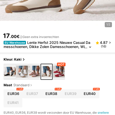
1/2
17
.00€
Geen extra invoerrechten
Lente Herfst 2025 Nieuwe Casual Da
4.87
EU Warehouse
messchoenen, Dikke Zolen Damesschoenen, Wi
(16)
tte Schoenen, Comfortabele Sportschoenen, Fe
estschoenen, Geschikt voor Dames Sportstijl
Kleur: Kaki
Maat
Standaard
2 left
1 left
1 left
EUR36
EUR37
EUR38
EUR39
EUR40
EUR41
​EUR40, EUR36, EUR38 wordt verzonden door EU Warehouse, die
snellere