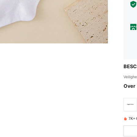
BESC
Veiligh
Over 
7K+ 