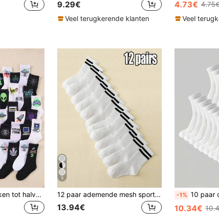
9.29€
4.73€
4.75
Veel terugkerende klanten
Veel terug
5
20 paar kindersokken tot halverwege de kuit, korte sportsokken met retro pixelcontroller, vloeibaar metalen hart, vintage streetstyle, graffiti sokken, street skate sokken voor jongens/meisjes, geschikt voor kinderen van 1-16 jaar, back to school seizoen, Y2K-stijl printborduurwerk met 3,5-inch diskette, oude desktopcomputer, digitaal laden, logisch poortsymbool, vliegende schotel matrix printborduurwerk, UFO- en alien printborduurwerk
12 paar ademende mesh sportsokken voor kinderen/studenten met strepen, dun voor de zomer, lente/zomer
10 paar casual kindersokken tot halverwege de kuit, wit en
-1%
13.94€
10.34€
10.