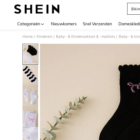
Bikin
Use up 
Categorieën
Nieuwkomers
Snel Verzenden
Dameskled
Home
Kinderen
Baby- & Kindersokken & -maillots
Baby- & ki
/
/
/