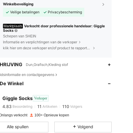
Winkelbeveiliging
Veilige betalingen
Privacybescherming
Verkocht door professionele handelaar: Giggle
Marktplaats
Socks
Schepen van SHEIN
Informatie en verplichtingen van de verkoper
klik hier om deze verkoper en/of product te rapporteren.
HRIJVING
Dun,Grafisch,Kleding stof
4.83
11
110
eidsinformatie en contactgegevens
4.83
11
110
De Winkel
4.83
11
110
4.83
11
110
Giggle Socks
Verkoper
4.83
11
110
Beoordeling
Artikelen
Volgers
4.83
11
110
Onlangs verkocht
100+ Opnieuw kopen
4.83
11
110
Alle spullen
Volgend