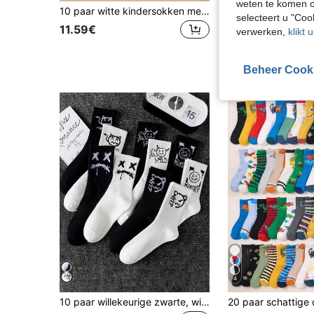
weten te komen o
10 paar witte kindersokken met hartjes en dubbele strepen, unisex, ademende korte sokken voor kinderen
selecteert u "Co
11.59€
7.57€
verwerken,
klikt 
Beheer Cook
4
10 paar willekeurige zwarte, witte en kleurrijke graffiti-print casual sport sokken tot aan de kuit voor tienerjongens