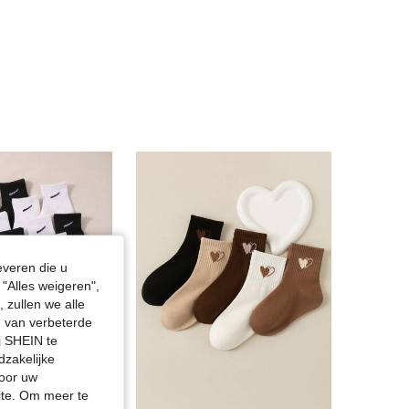
4.83
11
110
everen die u
"Alles weigeren",
 zullen we alle
en van verbeterde
j SHEIN te
dzakelijke
door uw
site. Om meer te
Bespaar 0.01€