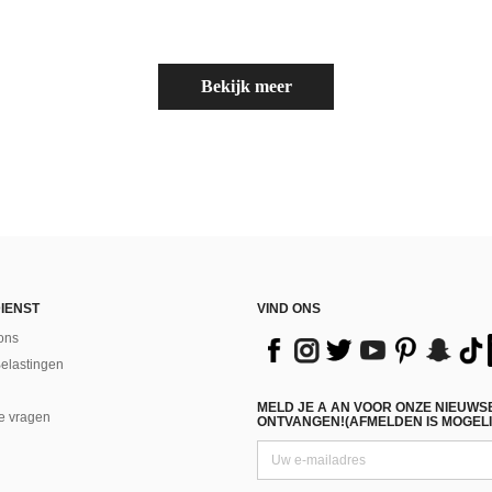
Bekijk meer
IENST
VIND ONS
ons
Belastingen
MELD JE A AN VOOR ONZE NIEUWS
e vragen
ONTVANGEN!(AFMELDEN IS MOGELI