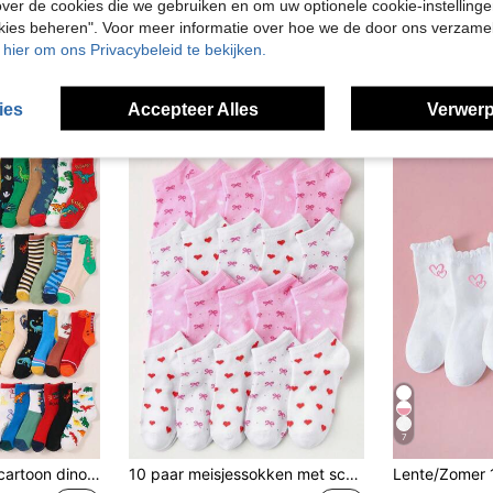
ver de cookies die we gebruiken en om uw optionele cookie-instellinge
20 paar kindersokken tot aan de kuit, korte sokken, elastische sokken, sportsokken, ronde hals sokken, geschikt voor dagelijks dragen/gebruik door jongens, geschikt voor alle seizoenen, geschikt voor kinderen van 1-16 jaar, geschikt als verjaardagscadeau voor kinderen van 1 tot 16 jaar, geschikt voor het terug naar school-seizoen, geschikt voor hardlopen, multifunctioneel, ademend, comfortabel, zacht, huidvriendelijk, neutrale kleuren, zwart, wit en grijs willekeurige kleurcombinatie, geschikt voor dragen en gebruik door tieners, geschikt voor hardlopen op de campus
24 paar klassieke gestreepte kindersokken | Ademend en elastisch, niet-knellende boorden | Unisex, geschikt voor sport, casual, school, academische stijl en thuis, witte kindersokken, geschikt voor jongens en meisjes van 1-14 jaar
okies beheren". Voor meer informatie over hoe we de door ons verzam
8.18€
9.98€
9.99
u hier om ons Privacybeleid te bekijken.
Veel terugkerende klanten
ies
Accepteer Alles
Verwerp
7
20 paar schattige cartoon dinosaurussen patroon halfhoge sokken voor jongens en meisjes, kleurrijk leuk ontwerp, meerdelige set voor dagelijks gebruik
10 paar meisjessokken met schattige hartjes- en strikversiering, huidvriendelijke, zachte, comfortabele en ademende enkelsokken voor casual sporten, geschikt voor dagelijks gebruik, Valentijnsdag, school, vakantie en reizen. Kleur en stijl worden willekeurig gekozen.