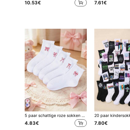
10.53€
7.61€
5 paar schattige roze sokken met strikprint voor meisjes, dunne, ademende, zweetabsorberende, sneldrogende, antislip en comfortabele sokken voor lente/zomer, prinsessenstijl, schoolstijl, casual, halflange sokken, geschikt voor dagelijks gebruik, school, feestjes, Pasen, verjaardagen en andere gelegenheden, strik, wit kleurblok, ruchesmanchetontwerp, modieuze meisjessokken voor studenten, essentiële sokken, beste cadeau voor meisjes
4.83€
7.80€