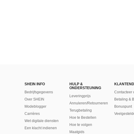
SHEIN INFO
HULP &
KLANTEND
ONDERSTEUNING
Bedrijfsgegevens
Contacteer 
Leveringprijs
Over SHEIN
Betaling & 
Annuleren/Retourneren
Modeblogger
Bonuspunt
Terugbetaling
Carrières
Veelgesteld
Hoe te Bestellen
Wet digitale diensten
Hoe te volgen
Een klacht indienen
Maatgids