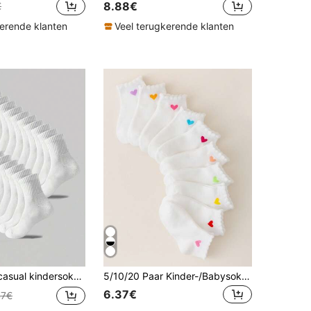
8.88€
€
kerende klanten
Veel terugkerende klanten
 zwart, geurwerend, sportief model, ademend, vochtregulerend, geschikt voor kinderen van 3-16 jaar, winter
5/10/20 Paar Kinder-/Babysokken, Meisjes/Jongens/Peuters, Effen Wit, Hartversiering op de boord, Zachte, Ademende, Comfortabele, Casual Sokken tot halverwege de kuit, Geschikt voor Vakantie, Terug naar school, Reizen, Thuis, Dagelijks gebruik, Willekeurige Kleur & Stijl Assortiment
6.37€
47€