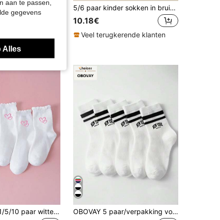
n aan te passen,
20 paar zwarte en witte korte kindersokken, sportsokken, geschikt voor dagelijks gebruik/casual, voor jongens en meisjes, alle seizoenen, ademend, zacht, comfortabel (1-16 jaar) enkelsokken voor jongens
5/6 paar kinder sokken in bruine serie met hartjesprint, elastisch, tot halverwege de kuit, zacht en comfortabel, ademend, geschikt voor dagelijks casual en sport, terug naar school seizoen, cadeau voor kinderen
elde gegevens
10.18€
€
Veel terugkerende klanten
 Alles
Lente/Zomer 1/5/10 paar witte prinsessenstijl kanten sokken voor meisjes, schattige zoete roze hartdecoratie, eenvoudige veelzijdige ademende zweetabsorberende schoolstijl sokken tot halverwege de kuit, casual zachte comfortabele campussokken, geschikt voor schoolkleding/terug naar school/buitenactiviteiten/vakantiecadeaus/campusoptredens, meerdere combinaties beschikbaar
OBOVAY 5 paar/verpakking voor kinderen Casual dubbel gestreepte New York-letter bedrukte ademende zachte comfortabele crew sokken, geschikt voor dagelijks gebruik, terug naar school, vakantiecadeaus