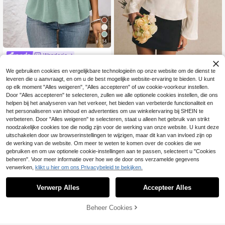
14
Wandoria
Wandoria Dames zom
Poéselle
EU Warehouse
We gebruiken cookies en vergelijkbare technologieën op onze website om de dienst te
erblouse in effen kleur met overlapp
15
Poéselle Dames top met zoete
NEW
.99€
ende V-hals, vleermuismouwen, kor
leveren die u aanvraagt, en om u de best mogelijke website-ervaring te bieden. U kunt
satijnen strik, strik aan de voorkant,
17
te mouwen en ruches aan de zoom.
op elk moment "Alles weigeren", "Alles accepteren" of uw cookie-voorkeur instellen.
.99€
lange mouwen en gerimpelde stof
Door "Alles accepteren" te selecteren, zullen we alle optionele cookies instellen, die ons
helpen bij het analyseren van het verkeer, het bieden van verbeterde functionaliteit en
het personaliseren van inhoud en advertenties om uw winkelervaring bij SHEIN te
verbeteren. Door "Alles weigeren" te selecteren, staat u alleen het gebruik van strikt
noodzakelijke cookies toe die nodig zijn voor de werking van onze website. U kunt deze
uitschakelen door uw browserinstellingen te wijzigen, maar dit kan van invloed zijn op
de werking van de website. Om meer te weten te komen over de cookies die we
gebruiken en om uw optionele cookie-instellingen aan te passen, selecteert u "Cookies
beheren". Voor meer informatie over hoe we de door ons verzamelde gegevens
verwerken,
klikt u hier om ons Privacybeleid te bekijken.
Verwerp Alles
Accepteer Alles
TOEVOEGEN AAN
Beheer Cookies
SHOP NU
WINKELWAGEN