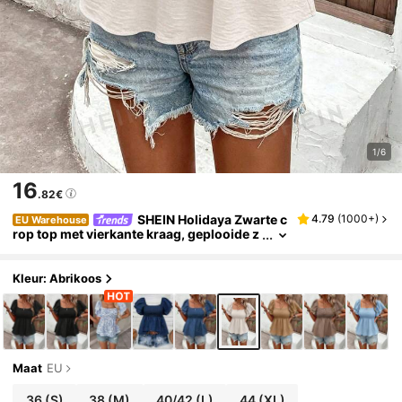
1/6
16
.82€
SHEIN Holidaya Zwarte c
4.79
(
1000+
)
EU Warehouse
rop top met vierkante kraag, geplooide z
oom en gelaagde, zwierige mouwen.
Kleur: Abrikoos
Maat
EU
36
(S)
38
(M)
40/42
(L)
44
(XL)