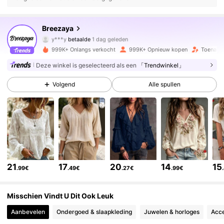
615K Volgers
4.78
Breezaya
y***y
betaalde
1 dag geleden
y***y
gevolgd
4 uur geleden
999K+ Onlangs verkocht
999K+ Opnieuw kopen
Toename
615K Volgers
4.78
Deze winkel is geselecteerd als een
「Trendwinkel」
Volgend
Alle spullen
615K Volgers
4.78
615K Volgers
4.78
615K Volgers
4.78
21
17
20
14
15
.99€
.49€
.27€
.99€
615K Volgers
4.78
Misschien Vindt U Dit Ook Leuk
Aanbevelen
Ondergoed & slaapkleding
Juwelen & horloges
Acce