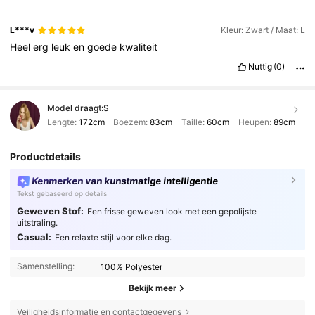
L***v
Kleur: Zwart / Maat: L
Heel
erg
leuk
en
goede
kwaliteit
Nuttig
(0)
Model draagt:
S
Lengte:
172cm
Boezem:
83cm
Taille:
60cm
Heupen:
89cm
Productdetails
Kenmerken van kunstmatige intelligentie
Tekst gebaseerd op details
Geweven Stof:
Een frisse geweven look met een gepolijste
uitstraling.
Casual:
Een relaxte stijl voor elke dag.
Samenstelling:
100% Polyester
Bekijk meer
Veiligheidsinformatie en contactgegevens