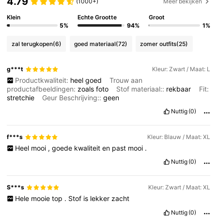
4.79
(1000+)
Meer bekijken
Klein
Echte Grootte
Groot
5%
94%
1%
zal terugkopen
(6)
goed materiaal
(72)
zomer outfits
(25)
g***t
Kleur: Zwart / Maat: L
Productkwaliteit:
heel
goed
Trouw aan
productafbeeldingen:
zoals
foto
Stof materiaal::
rekbaar
Fit:
stretchie
Geur Beschrijving::
geen
Nuttig
(0)
f***s
Kleur: Blauw / Maat: XL
Heel
mooi
,
goede
kwaliteit
en
past
mooi
.
Nuttig
(0)
S***s
Kleur: Zwart / Maat: XL
Hele
mooie
top
.
Stof
is
lekker
zacht
Nuttig
(0)