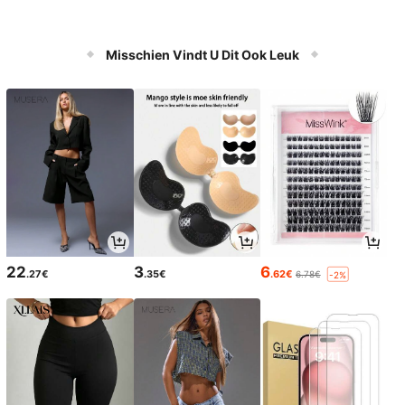
Misschien Vindt U Dit Ook Leuk
22
3
6
.27€
.35€
.62€
6.78€
-2%