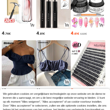
4
4
4
.76€
.81€
.61€
4.64€
18
11
5
.31€
.38€
.87€
5.98€
-1%
We gebruiken cookies en vergelijkbare technologieën op onze website om de dienst te
leveren die u aanvraagt, en om u de best mogelijke website-ervaring te bieden. U kunt
op elk moment "Alles weigeren", "Alles accepteren" of uw cookie-voorkeur instellen.
Door "Alles accepteren" te selecteren, zullen we alle optionele cookies instellen, die ons
helpen bij het analyseren van het verkeer, het bieden van verbeterde functionaliteit en