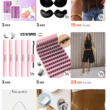
3
3
15
.65€
.64€
.34€
15.49€
3
5
23
.64€
.18€
.26€
23.49€