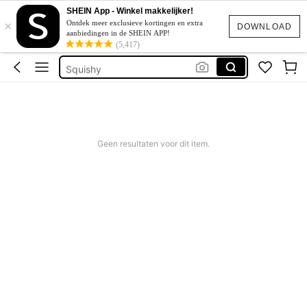
Trouwjurk
SHEIN App - Winkel makkelijker!
×
Lensa Warna Hitam
Ontdek meer exclusieve kortingen en extra
DOWNLOAD
aanbiedingen in de SHEIN APP!
Katoen
(5,417)
Squishy
Bikini
Trouwjurk
Lensa Warna Hitam
Geen resultaten voor dit item.