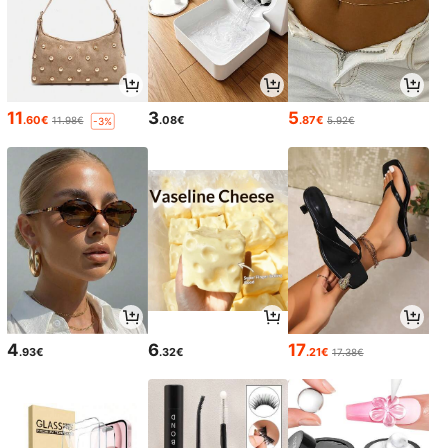
11
3
5
.60€
.08€
.87€
11.98€
5.92€
-3%
4
6
17
.93€
.32€
.21€
17.38€