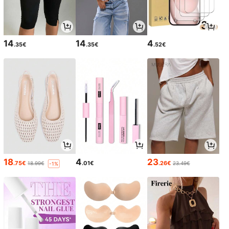
14
14
4
.35€
.35€
.52€
18
4
23
.75€
.01€
.26€
18.99€
23.49€
-1%