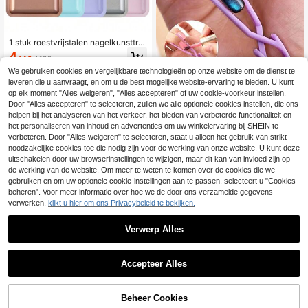
1 stuk roestvrijstalen nagelkunsttra
y make-uppalet, rechthoekig nagel
4
.14€
4.18€
kunstdisplayrek, nagelkunstpalet, n
agellakpalet, opbergtool, kan worde
We gebruiken cookies en vergelijkbare technologieën op onze website om de dienst te
n gebruikt om kleine artikelen en DI
leveren die u aanvraagt, en om u de best mogelijke website-ervaring te bieden. U kunt
Y-sieraden te bewaren
op elk moment "Alles weigeren", "Alles accepteren" of uw cookie-voorkeur instellen.
30 stuks nagelkunst positione
Door "Alles accepteren" te selecteren, zullen we alle optionele cookies instellen, die ons
NEW
ringsclips, anti-overloop lijmfixatie
17 over
helpen bij het analyseren van het verkeer, het bieden van verbeterde functionaliteit en
kruisclips, nagelkunst uithardingshu
het personaliseren van inhoud en advertenties om uw winkelervaring bij SHEIN te
3
lp vormgereedschap, nagelkunst ac
.93€
verbeteren. Door "Alles weigeren" te selecteren, staat u alleen het gebruik van strikt
cessoires, nagelkunst benodigdhed
noodzakelijke cookies toe die nodig zijn voor de werking van onze website. U kunt deze
en, nagelkunst
uitschakelen door uw browserinstellingen te wijzigen, maar dit kan van invloed zijn op
de werking van de website. Om meer te weten te komen over de cookies die we
gebruiken en om uw optionele cookie-instellingen aan te passen, selecteert u "Cookies
beheren". Voor meer informatie over hoe we de door ons verzamelde gegevens
verwerken,
klikt u hier om ons Privacybeleid te bekijken.
Verwerp Alles
Accepteer Alles
Nagelriemschaar in Russische
NEW
stijl met achterhandgreep, roestvrij
6
Beheer Cookies
TOEVOEGEN AAN WINKELWAGEN
.48€
staal, scherp voor manicure, trimme