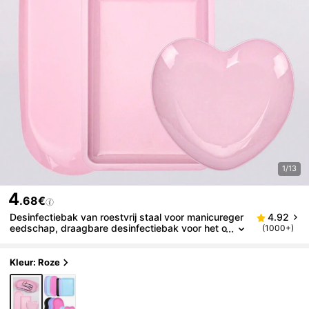
1/13
4
.68€
Desinfectiebak van roestvrij staal voor manicureger
4.92
eedschap, draagbare desinfectiebak voor het o
(1000+)
pbergen van verschillende vormen nagelkunsta
ccessoires
Kleur: Roze