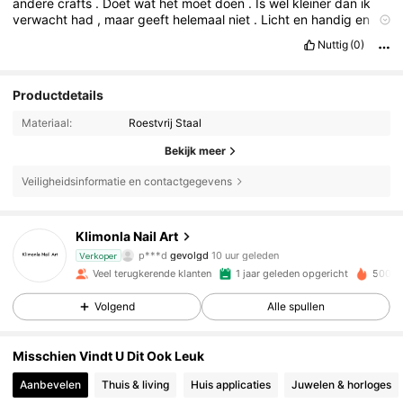
andere
crafts
.
Doet
wat
het
moet
doen
.
Is
wel
kleiner
dan
ik
verwacht
had
,
maar
geeft
helemaal
niet
.
Licht
en
handig
en
ook
een
hele
mooie
kleur
.
Nuttig
(0)
Productdetails
Materiaal:
Roestvrij Staal
Bekijk meer
Veiligheidsinformatie en contactgegevens
23K Volgers
4.93
Klimonla Nail Art
p***d
gevolgd
10 uur geleden
Verkoper
Veel terugkerende klanten
1 jaar geleden opgericht
500K+
23K Volgers
4.93
Volgend
Alle spullen
23K Volgers
4.93
Misschien Vindt U Dit Ook Leuk
Aanbevelen
Thuis & living
Huis applicaties
Juwelen & horloges