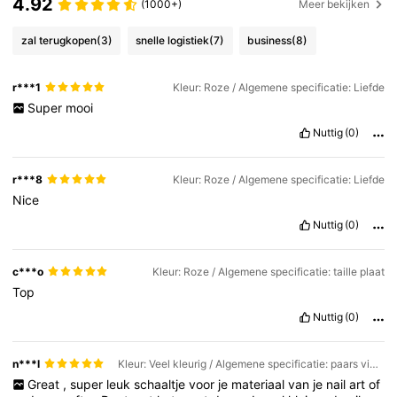
4.92
(1000+)
Meer bekijken
zal terugkopen
(3)
snelle logistiek
(7)
business
(8)
r***1
Kleur: Roze / Algemene specificatie: Liefde
Super
mooi
Nuttig
(0)
r***8
Kleur: Roze / Algemene specificatie: Liefde
Nice
Nuttig
(0)
c***o
Kleur: Roze / Algemene specificatie: taille plaat
Top
Nuttig
(0)
n***l
Kleur: Veel kleurig / Algemene specificatie: paars vierkant
Great
,
super
leuk
schaaltje
voor
je
materiaal
van
je
nail
art
of