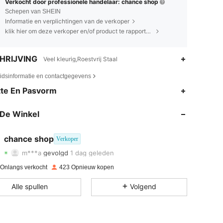
Verkocht door professionele handelaar: chance shop
Schepen van SHEIN
Informatie en verplichtingen van de verkoper
klik hier om deze verkoper en/of product te rapporteren.
HRIJVING
Veel kleurig,Roestvrij Staal
eidsinformatie en contactgegevens
4.74
10
314
te En Pasvorm
4.74
10
314
De Winkel
4.74
10
314
chance shop
Verkoper
m***a
gevolgd
1 dag geleden
4.74
10
314
Beoordeling
Artikelen
Volgers
 Onlangs verkocht
423 Opnieuw kopen
4.74
10
314
Alle spullen
Volgend
4.74
10
314