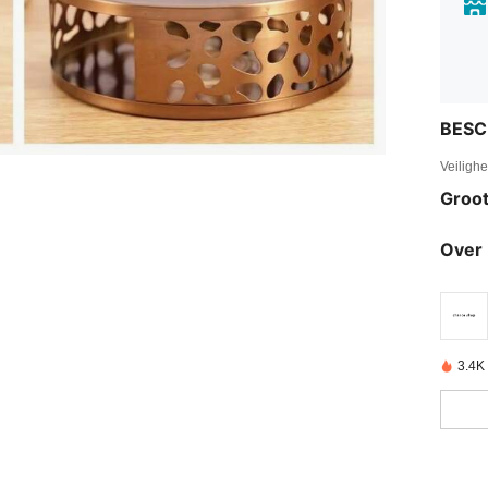
BESC
Veiligh
Groot
Over 
3.4K