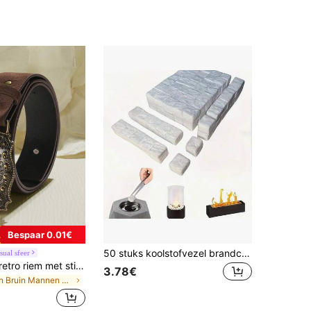
Bespaar 0.01€
50 stuks koolstofvezel brandchips - Speciaal ontworpen voor bio-ethanol tafelhaarden. Inclusief ethanolbrandstof, geschikt voor binnen- en buitenhaarden, kamperen, barbecueën en koken. Gemakkelijk in gebruik.
ual sfeer
1 stuk unisex retro riem met stierenkopgesp, klassiek gegraveerd PU-leren modeaccessoire, casual tailleband in westernstijl
3.78€
in Bruin Mannen Riemen