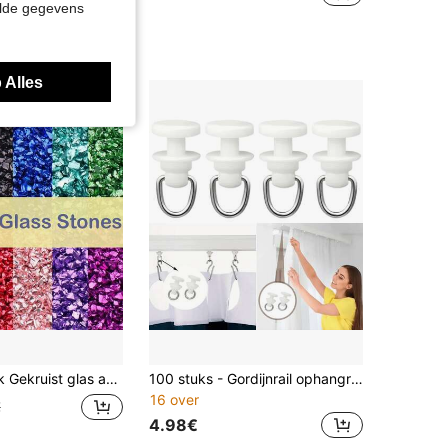
elde gegevens
 Alles
 metalen kristalchips, grove glitters, glanzende nagelsequins, schilfers voor nagelkunst, DIY sieraden maken, decoratie, vaasvuller, sieraden maken, decoratie
100 stuks - Gordijnrail ophangrollers, gordijnrail katrollen, kogellagers rollers, railwielen
16 over
€
4.98€