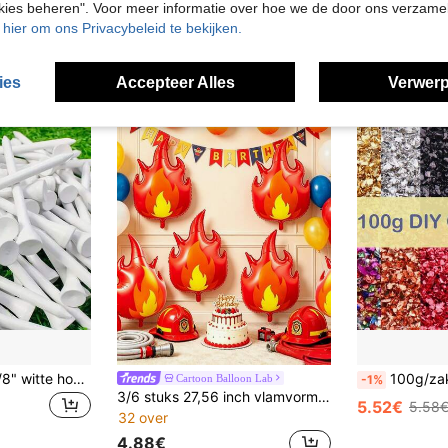
okies beheren". Voor meer informatie over hoe we de door ons verzam
4.04€
u hier om ons Privacybeleid te bekijken.
ies
Accepteer Alles
Verwerp
100 stuks/pak 3-1/8" witte houten golftees
100g/zak Gekruist glas ambachtelijke glitter voor ambachten, harskunst, asymmetrische
Cartoon Balloon Lab
-1%
3/6 stuks 27,56 inch vlamvormige ballonenset, geschikt voor brandweerthema verjaardag, jubileum, school brandveiligheid bewustzijn themafeest decoratie. Verjaardagsballonnen
5.52€
5.58
32 over
4.88€