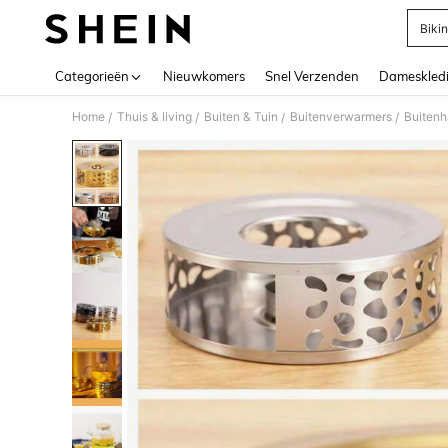
Bikin
Use up 
Categorieën
Nieuwkomers
Snel Verzenden
Dameskled
Home
Thuis & living
Buiten & Tuin
Buitenverwarmers
Buitenh
/
/
/
/