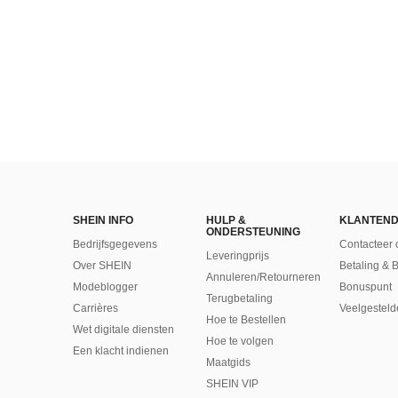
SHEIN INFO
HULP &
KLANTEND
ONDERSTEUNING
Bedrijfsgegevens
Contacteer 
Leveringprijs
Over SHEIN
Betaling & 
Annuleren/Retourneren
Modeblogger
Bonuspunt
Terugbetaling
Carrières
Veelgesteld
Hoe te Bestellen
Wet digitale diensten
Hoe te volgen
Een klacht indienen
Maatgids
SHEIN VIP