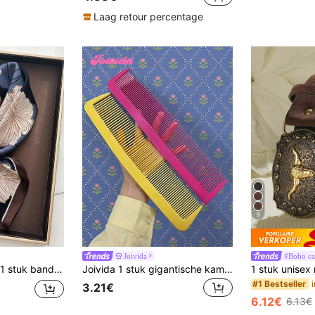
Laag retour percentage
9
Joivida
#Boho cas
1 stuk bandana van imitatiezijde met paisleyprint, veelzijdige nekdoek, hoofdband of decoratie voor heren.
Joivida 1 stuk gigantische kam met brede tanden - Extra grote plastic haarborstel met brede tanden voor dik haar, dreadlocks en vlechten - Grappige nieuwe haarstyling voor vrouwen en Halloweenkostuumaccessoire of cadeau (rozerood/geel)
#1 Bestseller
3.21€
6.12€
6.13€