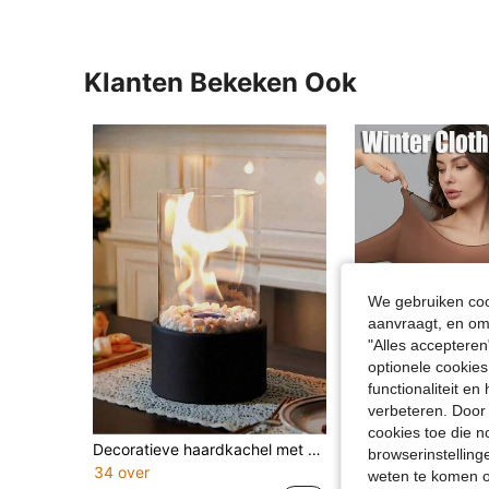
Klanten Bekeken Ook
We gebruiken cook
aanvraagt, en om 
"Alles accepteren
optionele cookies
functionaliteit e
6
verbeteren. Door 
Be
cookies toe die n
Decoratieve haardkachel met brandende vlam, cilindrische glazen decoratieve rookafvoer, geschikt voor barbecues, huiselijke bijeenkomsten, verjaardagscadeaus, bruiloften, evenementen, buitenbars, cafés, campings, restaurants, slaapkamers, Kerstmis en meer.
EU Warehouse
-1%
browserinstelling
34 over
weten te komen o
7.72€
7.85€