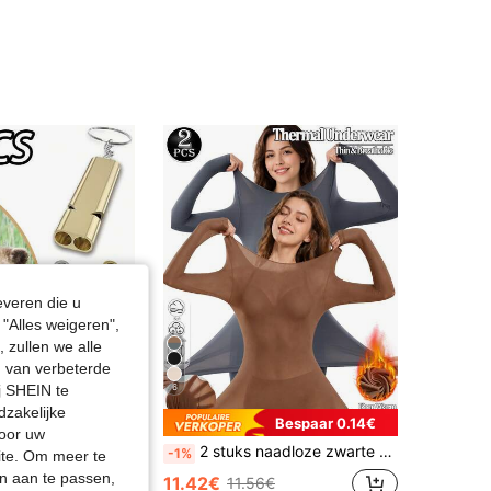
4.74
10
314
4.74
10
314
4.74
10
314
4.74
10
314
everen die u
"Alles weigeren",
 zullen we alle
en van verbeterde
j SHEIN te
6
dzakelijke
Bespaar 0.14€
door uw
Set van 2 luide berenbellen met fluitje, berenbel met magnetische geluidsdemper, noodfluitje voor wandelen, kamperen, vissen, varen en klimmen.
2 stuks naadloze zwarte damestops, ultradunne effen thermische onderkleding, warm en comfortabel, naadloze basislaag met lange mouwen en ronde hals, slim fit top met hoge elasticiteit in beige, transparante tops, casual effen kleur, lichtgewicht en warm, geschikt voor herfst/winter, dunne basislaag, modieuze dagelijkse kleding, ondergoed en nachtkleding
-1%
site. Om meer te
n aan te passen,
11.42€
11.56€