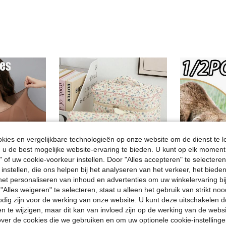
ies en vergelijkbare technologieën op onze website om de dienst te l
u de best mogelijke website-ervaring te bieden. U kunt op elk moment 
" of uw cookie-voorkeur instellen. Door "Alles accepteren" te selecteren,
 instellen, die ons helpen bij het analyseren van het verkeer, het bied
n het personaliseren van inhoud en advertenties om uw winkelervaring bi
"Alles weigeren" te selecteren, staat u alleen het gebruik van strikt noo
6
spaar 0.13€
odig zijn voor de werking van onze website. U kunt deze uitschakelen 
Naadloze basislaag top voor dames, ultradun, warm, thermisch, lange mouwen, ronde hals, hoge elasticiteit, herfst-winterstijl
1 stuk/set Corduroy make-uptas met bloemenpatroon, multifunctionele cosmetische opbergtas, draagbare make-up organizer met ritssluiting voor cosmetica, huidverzorging, lippenstift, kwasten, handcrème, oordopjes, munten, sleutels en kleine spullen. Geschikt voor thuis, op reis, vakantie, school, als make-uptas, toilettas, reisbenodigdheid, cruisebenodigdheid, studentenkamerbenodigdheid, cadeau voor bruidsmeisjes, cadeau voor moeders, verjaardagscadeau, cadeau voor vrienden en leraren.
-2%
en te wijzigen, maar dit kan van invloed zijn op de werking van de web
26 over
ver de cookies die we gebruiken en om uw optionele cookie-instellinge
5.82€
5.98€