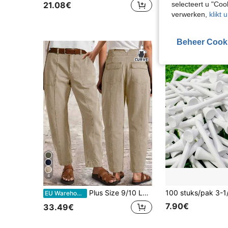
selecteert u "Co
21.08€
verwerken,
klikt 
Beheer Cook
4
Plus Size 9/10 Lengte Denim Jeans, Effen Kleur Elegante Hoge Stretch Voor- en Achterzakken Casual Tapered Mom Broek Voor Vrouwen Herfst
EU Warehouse
7.90€
33.49€