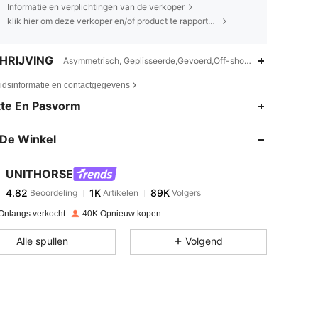
Informatie en verplichtingen van de verkoper
klik hier om deze verkoper en/of product te rapporteren.
HRIJVING
Asymmetrisch, Geplisseerde,Gevoerd,Off-shoulder
eidsinformatie en contactgegevens
4.82
1K
89K
te En Pasvorm
De Winkel
4.82
1K
89K
UNITHORSE
4.82
1K
89K
Beoordeling
Artikelen
Volgers
t***a
betaalde
1 dag geleden
Onlangs verkocht
40K Opnieuw kopen
4.82
1K
89K
Alle spullen
Volgend
4.82
1K
89K
4.82
1K
89K