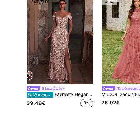
Luxe Étoile
#Bruidsmeisjesj
Faeriesty Elegante avondjurk voor dames met spaghettibandjes, diepe V-hals, hoge split, perfect voor black-tie gala's, rode loper-evenementen, huwelijksrecepties
EU Warehouse
76.02€
39.49€