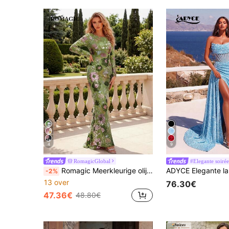
4
9
RomagicGlobal
#Elegante soirée
Romagic Meerkleurige olijfgroene maxi-avondjurk met pailletten, lange mouwen, ronde hals en lange mouwen, geschikt voor bruiloften, gala's en feesten.
-2%
13 over
76.30€
47.36€
48.80€