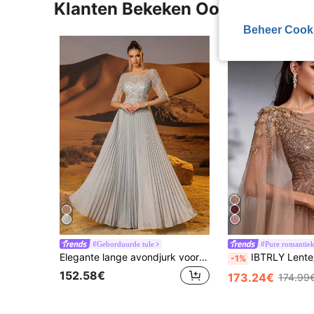
Klanten Bekeken Ook
Beheer Cook
#Geborduurde tule
#Pure romantie
Elegante lange avondjurk voor dames met bootnek, versierd met pailletten en geplooide rok, voor feest, bruiloft en herfst
IBTRLY Lente/Zomer Nieuwe Elegante Luxe Champagne Kleur Sequins Krale
-1%
152.58€
173.24€
174.99