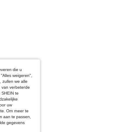
in, Borstbeeld: 81 cm / 32 in, Kleur: Duister roze, Maat: XS
everen die u
"Alles weigeren",
 zullen we alle
en van verbeterde
j SHEIN te
dzakelijke
door uw
site. Om meer te
n aan te passen,
elde gegevens