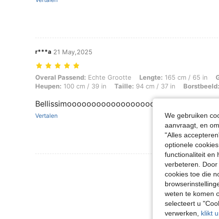
r***a
21 May,2025
Overal Passend: Echte Grootte, Lengte: 165 cm / 65 in, Gewicht: 60 k
Overal Passend:
Echte Grootte
Lengte:
165 cm / 65 in
Heupen:
100 cm / 39 in
Taille:
94 cm / 37 in
Borstbeeld
Bellissimooooooooooooooooooooooo
We gebruiken cook
Vertalen
aanvraagt, en om 
"Alles accepteren
optionele cookies
functionaliteit e
verbeteren. Door 
Meer Beoordeling
cookies toe die n
browserinstelling
weten te komen o
selecteert u "Co
verwerken,
klikt 