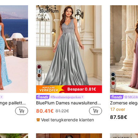
9
6
Bespaar 0.81€
#Bruidsmeisjesjurken
MGIA
ADYCE Elegante lange pailletten off-shoulder holle visgraatstructuur hoge taille ruche strik split tankstijl baljurk, geschikt voor homecoming, huwelijksgast, formeel avondfeest
BluePlum Dames nauwsluitende mouwloze avondjurk met V-hals, pailletten en kleurblokken, elegante cocktailjurk voor moeders, bruiloftsgastjurk voor de herfst
17 over
80.41€
81.22€
87.58€
Veel terugkerende klanten