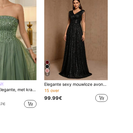
5
Elegante sexy mouwloze avondjurk voor dames met pailletten en kwastjes, geschikt voor bruiloften en feestjes, zwart, herfst
a
anzende galajurk met een aansluitend silhouet, geschikt voor banketten en gala's.
15 over
99.99€
27€