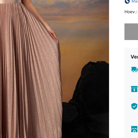
Maa
Hoev.:
Sorry, d
Ve