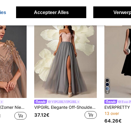
ies
Accepteer Alles
Verwerp
4
k
VIPGIRLVIPGIRL
Ever-P
n Bloemen Decor Hoge Split Mesh Formele Avondjurk Herfst
VIPGIRL Elegante Off-Shoulder Avondjurk van Mesh Patchwork
13 over
37.12€
€
64.26€