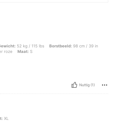
 / 115 lbs, Borstbeeld: 98 cm / 39 in, Heupen: 92 cm / 36 in, Taille: 64 cm / 25 in
Gewicht:
52 kg / 115 lbs
Borstbeeld:
98 cm / 39 in
er roze
Maat:
S
Nuttig (1)
t:
XL