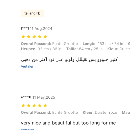
te lang (1)
l***l
11 Aug,2024
Overal Passend: Echte Grootte, Lengte: 163 cm / 64 in, Gewicht: 52 kg
Overal Passend:
Echte Grootte
Lengte:
163 cm / 64 in
Heupen:
92 cm / 36 in
Taille:
64 cm / 25 in
Kleur:
Duist
كتير حلووو بس ثقيللل ولونو على نود اكتر من دهبي
Vertalen
e***6
11 May,2025
Overal Passend: Echte Grootte, Kleur: Duister roze, Maat: XL
Overal Passend:
Echte Grootte
Kleur:
Duister roze
Maa
very nice and beautiful but too long for me
Vertalen