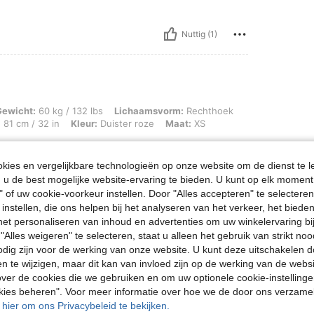
Nuttig (1)
g / 132 lbs, Lichaamsvorm: Rechthoek, Heupen: 100 cm / 39 in, Taille: 94 cm / 37 
Gewicht:
60 kg / 132 lbs
Lichaamsvorm:
Rechthoek
:
81 cm / 32 in
Kleur:
Duister roze
Maat:
XS
ies en vergelijkbare technologieën op onze website om de dienst te l
u de best mogelijke website-ervaring te bieden. U kunt op elk moment 
" of uw cookie-voorkeur instellen. Door "Alles accepteren" te selecteren,
Nuttig (1)
 instellen, die ons helpen bij het analyseren van het verkeer, het bied
n het personaliseren van inhoud en advertenties om uw winkelervaring bi
"Alles weigeren" te selecteren, staat u alleen het gebruik van strikt noo
en Bekijken
odig zijn voor de werking van onze website. U kunt deze uitschakelen 
en te wijzigen, maar dit kan van invloed zijn op de werking van de web
ver de cookies die we gebruiken en om uw optionele cookie-instellinge
okies beheren". Voor meer informatie over hoe we de door ons verzam
u hier om ons Privacybeleid te bekijken.