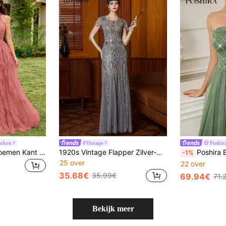
urken
#Vintage
Poshir
MIUSOL Sequin Bloemen Kant Halternek Mouwloos Mesh Ruche Gelaagde Rok Formele Feest Maxi Jurk, Elegante Bal Trouwfeest Gast Jurk
1920s Vintage Flapper Zilver-Grijze Korte Mouw Vrouwen Feestkleding Lange Jurk Met Pailletten en Kralen Voor Feest, Bruiloft, Zwangerschapsjurken, Vrouwen Plus Feestkleding
Poshira Elegante, met kralen versierde, gl
-1%
25 over
22 over
35.68€
35.99€
69.94€
71.
Bekijk meer