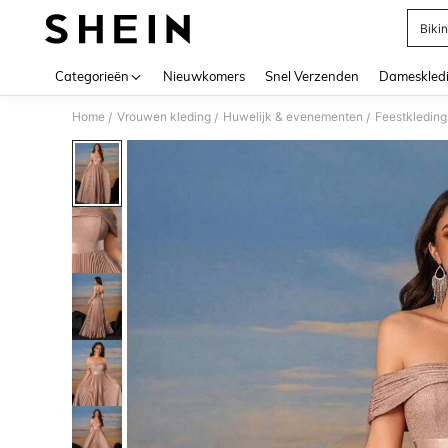
Bikin
Use up 
Categorieën
Nieuwkomers
Snel Verzenden
Dameskled
Home
Vrouwen kleding
Huwelijk & evenementen
Feestkledin
/
/
/