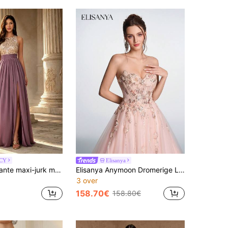
CY
Elisanya
Zomerse elegante maxi-jurk met halterhals, pailletten en chiffon, grijs-paars, luxe gerimpelde A-lijn avondjurk met hoge split, formeel, herfst
Elisanya Anymoon Dromerige Luxe Glanzende Fee Elegante Blush Tule 3D Bloemen Kralen Borduurwerk Strapless Open Rug Korset Hoge Split Baljurk Galajurk Bruidsmeisjesjurk
3 over
158.70€
158.80€