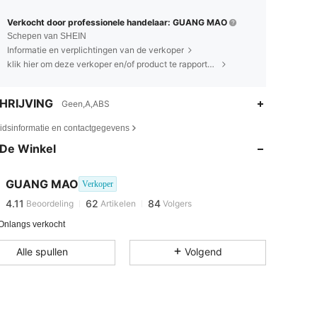
Verkocht door professionele handelaar: GUANG MAO
Schepen van SHEIN
Informatie en verplichtingen van de verkoper
klik hier om deze verkoper en/of product te rapporteren.
HRIJVING
Geen,A,ABS
4.11
62
84
eidsinformatie en contactgegevens
4.11
62
84
De Winkel
4.11
62
84
4.11
62
84
GUANG MAO
Verkoper
4.11
62
84
Beoordeling
Artikelen
Volgers
f***5
gevolgd
1 dag geleden
4.11
62
84
Onlangs verkocht
4.11
62
84
Alle spullen
Volgend
4.11
62
84
4.11
62
84
4.11
62
84