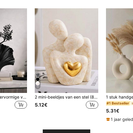
11
1 stuk zwarte waaiervormige vaas, vaas van hars met zandstructuur, geschikt voor huisdecoratie en tafeldecoratie in de woonkamer.
2 mini-beeldjes van een stel (8,5 cm), gemaakt van witte hars, geschikt voor op een plank in de slaapkamer, een romantisch cadeau voor een jubileum, bruiloft of Valentijnsdag.
#1 Bestseller
5.12€
5.31€
1 jaar gele