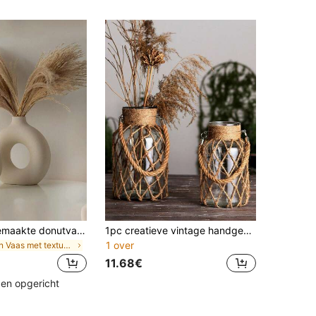
1 stuk handgemaakte donutvaas, moderne minimalistische boheemse stijl bloemdecoratie, geschikt voor woonkamer, slaapkamer, kantoor, bruidstafel, feest, huisdecoratie, vaas, tafeldecoratie, verjaardagscadeau, afstudeercadeau, plastic vaas
1pc creatieve vintage handgemaakte geweven gaasnetzak en transparante glazen vaas voor huisdecoratie, bloemarrangementen en hydrocultuurbeplanting, woondecoratie, bloemenvaas, middelpunt, tafeldecoratie
1 over
in Vaas met textuur Vazen & Vaasaccessoires
11.68€
den opgericht