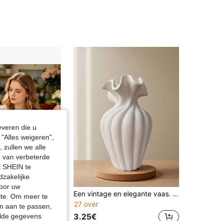
everen die u
"Alles weigeren",
 zullen we alle
en van verbeterde
j SHEIN te
dzakelijke
door uw
1/2/5/10 stuks gestreepte plastic vazen, transparante vazen geschikt voor diverse boeketten en doe-het-zelf decoratie, display voor feestdagen en woondecoratie, geschikt voor eettafel, bruiloft, feestdecoraties met bloemenvaas
Een vintage en elegante vaas. Hij kan gebruikt worden als vaas voor verse bloemen in de woonkamer, op een droogbloemenrek geplaatst worden als modern decoratief item, of als middelpunt op de eettafel. De vaas is geschikt voor zowel verse als kunstbloemen en is een ideale decoratie voor salontafels, bureaus en woonkamers. Geschikt voor kamerdecoratie, huisdecoratie en herfstdecoratie.
site. Om meer te
27 over
in Matte keramische vaas Vazen & Vaasaccessoires
n aan te passen,
3.25€
elde gegevens