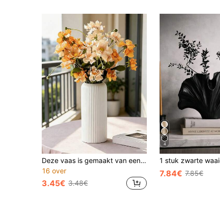
4
Deze vaas is gemaakt van een kunststofcomposietmateriaal dat niet snel breekt. Hij is ongeveer 20 cm hoog en is een minimalistische bureauvaas, geschikt voor het tentoonstellen van gedroogde bloemen, riet of kunstbloemen. Het is een ideale keuze voor huisdecoratie. De vaas heeft een bohemian stijl, waardoor hij ook geschikt is voor bruiloften, feesten en andere gelegenheden.
16 over
7.84€
7.85€
3.45€
3.48€