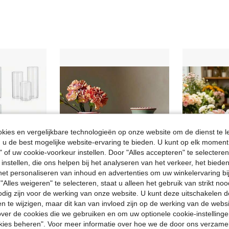
ies en vergelijkbare technologieën op onze website om de dienst te l
u de best mogelijke website-ervaring te bieden. U kunt op elk moment 
" of uw cookie-voorkeur instellen. Door "Alles accepteren" te selecteren,
 instellen, die ons helpen bij het analyseren van het verkeer, het bied
n het personaliseren van inhoud en advertenties om uw winkelervaring bi
"Alles weigeren" te selecteren, staat u alleen het gebruik van strikt noo
6
spaar 0.13€
odig zijn voor de werking van onze website. U kunt deze uitschakelen 
1 set glazen cilindervaas, transparante vaas, stormlantaarn, geschikt voor tafeldecoratie, bruiloftsdecoratie, huisdecoratie, Rama-decoratiecadeau, verjaardags- en afstudeerceremonie, kamerdecoratie, enz.
1 handbeschilderde asymmetrische keramische bloemenvaas, roze en groene vaas met hartpatroon, woonaccessoire
en te wijzigen, maar dit kan van invloed zijn op de werking van de web
#4 Bestseller
in Glas Vazen & Vaasaccessoires
14.66€
ver de cookies die we gebruiken en om uw optionele cookie-instellinge
4.44€
okies beheren". Voor meer informatie over hoe we de door ons verzam