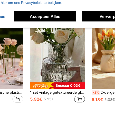
u hier om ons Privacybeleid te bekijken.
ies
Accepteer Alles
Verwerp
Bespaar 0.03€
10 stuks/set cilindrische plastic vazen, transparante slanke vazen voor één stengel, minimalistische stijl bulkvazen, geschikt voor thuisdecoratie, bruiloft, verjaardagsfeest, vrijgezellenfeest, bijeenkomst, tafelstuk, evenementenplanning en feestdecoratie
1 set vintage getextureerde glazen vazen, glazen vaas voor woondecoratie, bruiloftsdecoratie, transparante bloemenvaas voor op de eettafel, retro vaas voor woondecoratie, bloemboeketcontainer met brede opening, bureaubladdecoratie, hydrocultuur plantencontainer
2-delige elegante vazenset (inclusief decoratieve strik) - Grote cilindrische vaas, geschikt voor verse en
-3%
5.92€
5.95€
5.18€
5.38€