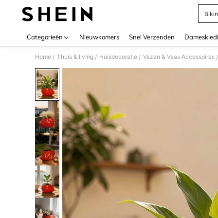
Bikin
Use up 
Categorieën
Nieuwkomers
Snel Verzenden
Dameskled
Home
Thuis & living
Huisdecoratie
Vazen & Vaas Accessoires
/
/
/
/