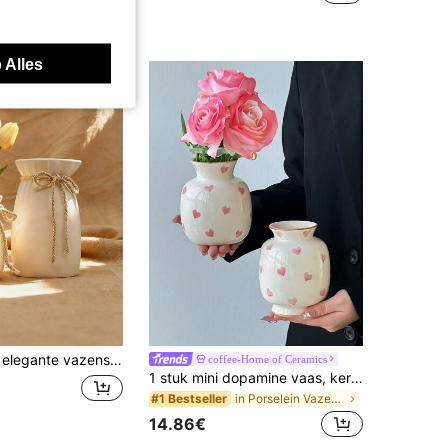
 Alles
 gedroogde bloemen, minimalistische woondecoratie, perfect voor vensterbank, bureau, slaapkamer, creëert een sfeervolle ambiance, essentieel voor bloemstukken, vaas speciaal ontworpen voor bloemenpresentaties.
coffee-Home of Ceramics
1 stuk mini dopamine vaas, keramisch materiaal, ronde mond vaas, hartontwerp, elegante woondecoratie bureaublad bloempot, minimalistische moderne stijl, mini decoratie, geschikt voor bruiloft, feest, huis, bureaublad, kantoor, hotel, woonkamer, festivaldecoratie
in Porselein Vazen & Vaasaccessoires
#1 Bestseller
14.86€