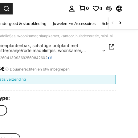
0
0
nden. Press Enter to select.
ndergoed & slaapkleding
Juwelen En Accessoires
Schoonheid & gezo
Aardbeienplantenbak, schattige potplant met roze/witte/oranje/rode madeliefjes, woonkamer, slaapkamer, kantoor, huisdecoratie, mini-binnenvase, creatief cadeau voor tuinliefhebbers
ienplantenbak, schattige potplant met
itte/oranje/rode madeliefjes, woonkamer,
amer, kantoor, huisdecoratie, mini-binnenvase,
h260413093692560842602
ef cadeau voor tuinliefhebbers
8€
ICE AND AVAILABILITY
Douanerechten en btw inbegrepen
atis verzending
Type: