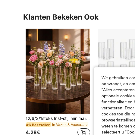
Klanten Bekeken Ook
We gebruiken cook
aanvraagt, en om 
"Alles accepteren
optionele cookies
functionaliteit e
verbeteren. Door 
Be
cookies toe die n
12/6/3/1stuks Insf-stijl minimalistische onbreekbare transparante plastic cilindrische ronde vaas, duurzame verdikte bohemian-stijl tafelstuk voor thuis, feest, bruiloft, verjaardag, Moederdag, Thanksgiving, Valentijnsdag, esthetisch huis
EU Warehouse
-2%
browserinstelling
in Vazen & Vaasaccessoires
#6 Bestseller
#10 Bestseller
weten te komen o
4.28€
selecteert u "Co
4.44€
4.57€