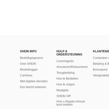
SHEIN INFO
HULP &
KLANTEND
ONDERSTEUNING
Bedrijfsgegevens
Contacteer 
Leveringprijs
Over SHEIN
Betaling & 
Annuleren/Retourneren
Modeblogger
Bonuspunt
Terugbetaling
Carrières
Veelgesteld
Hoe te Bestellen
Wet digitale diensten
Hoe te volgen
Een klacht indienen
Maatgids
SHEIN VIP
Hoe u illegale inhoud
kunt melden