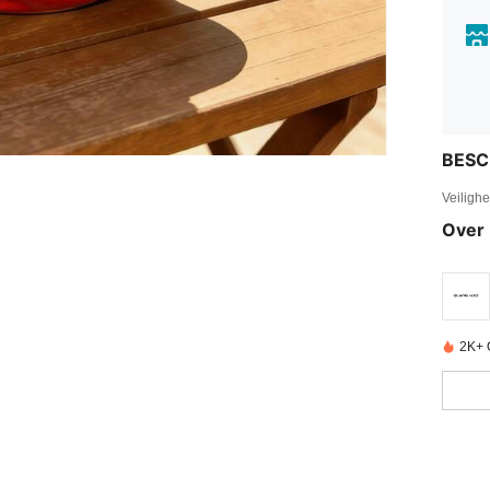
BESC
Veiligh
Over 
2K+ 