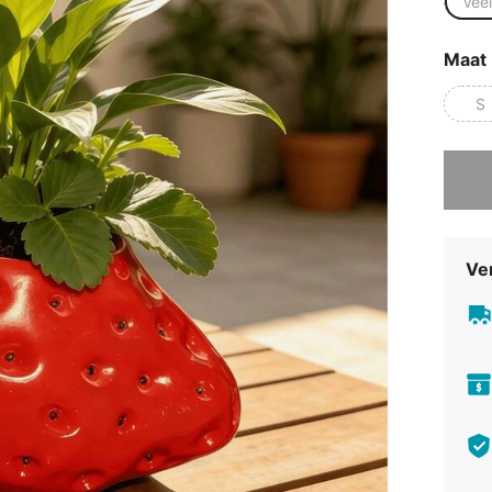
Veel
Maat
S
Sorry, d
Ve