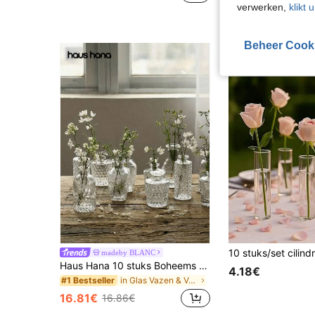
verwerken,
klikt 
Beheer Cook
madeby BLANC
Haus Hana 10 stuks Boheems glazen vaas set | Rustieke bruiloft mini vazen, woon- en eettafeldecoratie, kerstdecoratieve flessen, kleine vintage glazen bloemenvazen, bulk heldere bloemenvazen, diffuserflessen, tafelstukdecoratie, schattige transparante bloemenvazen voor huisbloemen, bruiloftsdecoratie, huisdecoratie, kamerdecoratie, bloemenvaas, esthetisch huis
4.18€
in Glas Vazen & Vaasaccessoires
#1 Bestseller
16.81€
16.86€