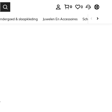
0
0
nden. Press Enter to select.
ndergoed & slaapkleding
Juwelen En Accessoires
Schoonheid & gezo
.