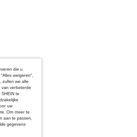
everen die u
"Alles weigeren",
 zullen we alle
en van verbeterde
j SHEIN te
dzakelijke
door uw
site. Om meer te
n aan te passen,
elde gegevens