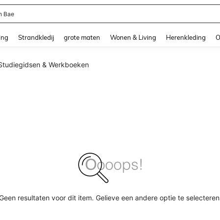
n Bae
and down arrow keys to navigate search Recente zoekopdracht and Zoeken en Vi
ing
Strandkledij
grote maten
Wonen & Living
Herenkleding
O
Studiegidsen & Werkboeken
Geen resultaten voor dit item. Gelieve een andere optie te selecteren