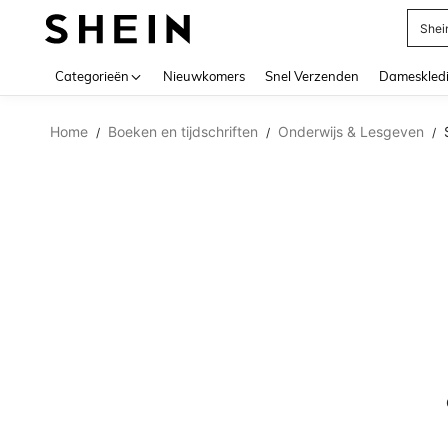
Shei
Use up 
Categorieën
Nieuwkomers
Snel Verzenden
Dameskled
Home
Boeken en tijdschriften
Onderwijs & Lesgeven
/
/
/