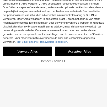
e print, geschikt voor sportieve en c
15
8
wijde pijpen, nieuwe damesshorts
asual outfits.
.49€
op elk moment "Alles weigeren", "Alles accepteren" of uw cookie-voorkeur instellen.
.25€
-49%
16.49€
K-Vae Effen minimalistische A-lijn s
Door "Alles accepteren" te selecteren, zullen we alle optionele cookies instellen, die ons
horts met open details voor dames
13
.17€
helpen bij het analyseren van het verkeer, het bieden van verbeterde functionaliteit en
het personaliseren van inhoud en advertenties om uw winkelervaring bij SHEIN te
SHEIN LUNE Casual
EU Warehouse
verbeteren. Door "Alles weigeren" te selecteren, staat u alleen het gebruik van strikt
dames short van 100% katoen, ges
13
noodzakelijke cookies toe die nodig zijn voor de werking van onze website. U kunt deze
.13€
chikt voor lente/zomer vakantie
uitschakelen door uw browserinstellingen te wijzigen, maar dit kan van invloed zijn op
de werking van de website. Om meer te weten te komen over de cookies die we
gebruiken en om uw optionele cookie-instellingen aan te passen, selecteert u "Cookies
beheren". Voor meer informatie over hoe we de door ons verzamelde gegevens
verwerken,
klikt u hier om ons Privacybeleid te bekijken.
Toon vergelijkbare artikelen die op voorraad zijn
Zie alle
Verwerp Alles
Accepteer Alles
Sorry, dit product is uitverkocht.
Beheer Cookies
UITVERKOCHT
7
21
Franclia Damesshorts,
EU Warehouse
Poéselle
damesrokken, modieuze casual ve
#3 Bestseller
in Kaki Vrouwen Shorts
SHEIN Unity Dames losvallende sh
Poéselle Effen, minim
EU Warehouse
elzijdige kaki shorts met hoge taille
orts met ronde ringconnectoren en
14 over
alistische damesshorts met kanten
13
15
en asymmetrische zoom met metal
.85€
tandenstokerstrepen
.83€
patchwork voor dagelijks gebruik
en gesp, damesrok, dubbellaagse A
5
.77€
-52%
12.24€
-lijn rok met splitzoom, damesjurk e
SHEIN Unity Lente- en zomercasu
n -broek met plooien aan de zijkan
al shorts versierd met kleine kralen
3 over
t, damesshorts, casual dameskledin
bloemen