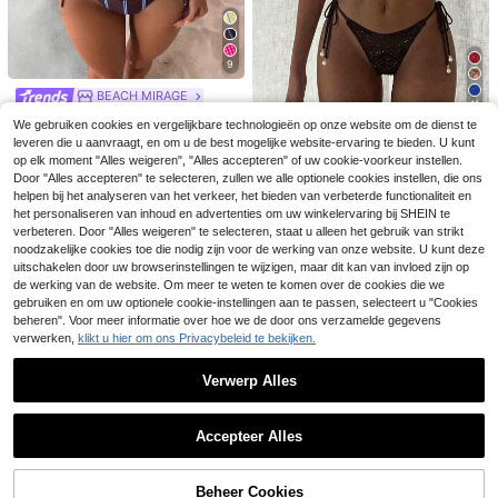
9
BEACH MIRAGE
11
Nieuwe gestreepte driehoekige biki
13
We gebruiken cookies en vergelijkbare technologieën op onze website om de dienst te
13
ni set met metalen hanger decorati
Costavie
.36€
13.49€
leveren die u aanvraagt, en om u de best mogelijke website-ervaring te bieden. U kunt
e, spaghettibandjes rugloos feest st
Swim Miturn
Costavie 2-delige zwemkleding se
op elk moment "Alles weigeren", "Alles accepteren" of uw cookie-voorkeur instellen.
rand zwemkleding voor vrouwen v
t, met glinsterende getextureerde st
Dames Lente/Zomer Nieuwe Gestre
#1 Bestseller
in Normaal Bikini-sets die bij elkaar passen
#Vcay Bikini
Door "Alles accepteren" te selecteren, zullen we alle optionele cookies instellen, die ons
akantie zomer, kuststijl
of, pareldecoratie, halternek drieho
14
epte Bloemen Kant Strapless Bikini
15
helpen bij het analyseren van het verkeer, het bieden van verbeterde functionaliteit en
.34€
-1%
14.49€
Bonvoyette Damesbikini van jacqu
.99€
ekige bh-top en zijstrik broekje, se
2-Delige Set, Afneembare Band Va
17
ardgebreid materiaal, halternek, kle
het personaliseren van inhoud en advertenties om uw winkelervaring bij SHEIN te
xy bikini set voor lente/zomer stran
.90€
-3%
18.49€
kantie, Resort Wear Strand, Vacatio
urrijk, sexy strandvakantiestijl, lent
verbeteren. Door "Alles weigeren" te selecteren, staat u alleen het gebruik van strikt
dvakantie
ncore
e/zomer
noodzakelijke cookies toe die nodig zijn voor de werking van onze website. U kunt deze
uitschakelen door uw browserinstellingen te wijzigen, maar dit kan van invloed zijn op
de werking van de website. Om meer te weten te komen over de cookies die we
gebruiken en om uw optionele cookie-instellingen aan te passen, selecteert u "Cookies
beheren". Voor meer informatie over hoe we de door ons verzamelde gegevens
verwerken,
klikt u hier om ons Privacybeleid te bekijken.
Verwerp Alles
Toon vergelijkbare artikelen die op voorraad zijn
Zie alle
Accepteer Alles
Sorry, dit product is uitverkocht.
Beheer Cookies
UITVERKOCHT
SHEIN Elegante vaka
EU Warehouse