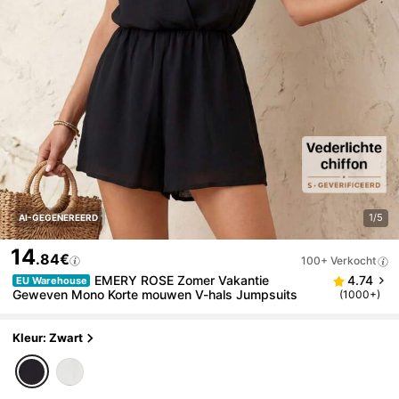
1/5
AI-GEGENEREERD
14
.84€
100+ Verkocht
EMERY ROSE Zomer Vakantie
4.74
EU Warehouse
Geweven Mono Korte mouwen V-hals Jumpsuits
(1000+)
Kleur: Zwart