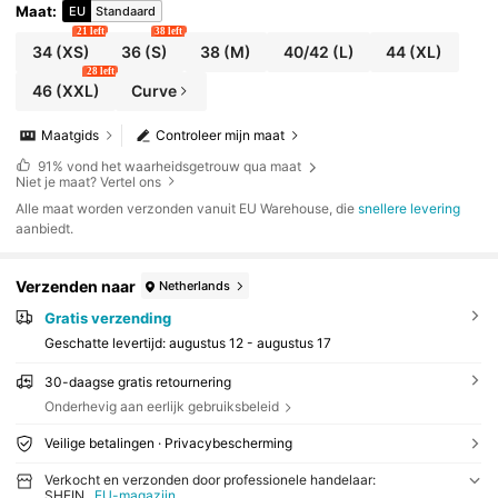
Maat
:
EU
Standaard
21 left
38 left
34
(XS)
36
(S)
38
(M)
40/42
(L)
44
(XL)
28 left
46
(XXL)
Curve
Maatgids
Controleer mijn maat
91%
vond het waarheidsgetrouw qua maat
Niet je maat? Vertel ons
Alle maat worden verzonden vanuit EU Warehouse, die
snellere levering
aanbiedt.
Verzenden naar
Netherlands
Gratis verzending
Geschatte levertijd:
augustus 12 - augustus 17
30-daagse gratis retournering
Onderhevig aan eerlijk gebruiksbeleid
Veilige betalingen · Privacybescherming
Verkocht en verzonden door professionele handelaar:
SHEIN
EU-magazijn