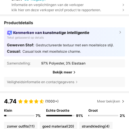
Informatie en verplichtingen van de verkoper
klik hier om deze verkoper en/of product te rapporteren.
Productdetails
Kenmerken van kunstmatige intelligentie
Tekst gebaseerd op details
Geweven Stof:
Gestructureerde textuur met een moeiteloze stijl.
Casual:
Casual look met moeiteloze charme.
Samenstelling:
97% Polyester, 3% Elastaan
Bekijk meer
Veiligheidsinformatie en contactgegevens
4.74
(1000+)
Meer bekijken
Klein
Echte Grootte
Groot
7%
91%
2%
zomer outfits
(11)
goed materiaal
(20)
strandkleding
(4)