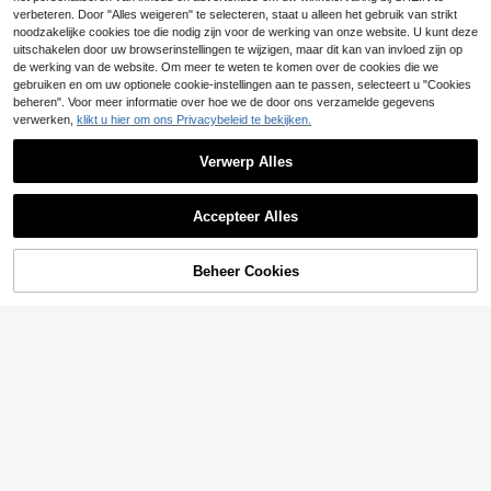
19
.23€
raag
verbeteren. Door "Alles weigeren" te selecteren, staat u alleen het gebruik van strikt
noodzakelijke cookies toe die nodig zijn voor de werking van onze website. U kunt deze
uitschakelen door uw browserinstellingen te wijzigen, maar dit kan van invloed zijn op
de werking van de website. Om meer te weten te komen over de cookies die we
gebruiken en om uw optionele cookie-instellingen aan te passen, selecteert u "Cookies
beheren". Voor meer informatie over hoe we de door ons verzamelde gegevens
verwerken,
klikt u hier om ons Privacybeleid te bekijken.
Verwerp Alles
Accepteer Alles
TOEVOEGEN AAN
Beheer Cookies
SHOP NU
6
WINKELWAGEN
SHEIN Frenchy Casua
EU Warehouse
24
l jumpsuit met korte mouwen en V-h
.49€
als voor dames in effen kleur
5
SHEIN MOD
SHEIN MOD Hoge hal
EU Warehouse
17
s, effen jumpsuit met zakken en rie
.32€
m