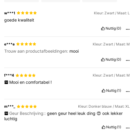
w***1
Kleur: Zwart / Maat: L
goede
kwaliteit
Nuttig
(0)
e***e
Kleur: Zwart / Maat: M
Trouw aan productafbeeldingen:
mooi
Nuttig
(0)
f***4
Kleur: Zwart / Maat: M
Mooi
en
comfortabel
!
Nuttig
(1)
m***_
Kleur: Donker blauw / Maat: XL
Geur Beschrijving::
geen
geur
heel
leuk
ding
😍
ook
lekker
luchtig
Nuttig
(1)