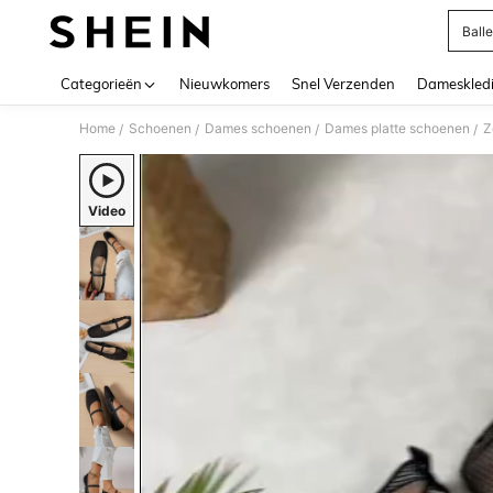
Ball
Use up 
Categorieën
Nieuwkomers
Snel Verzenden
Dameskled
Home
Schoenen
Dames schoenen
Dames platte schoenen
/
/
/
/
Video