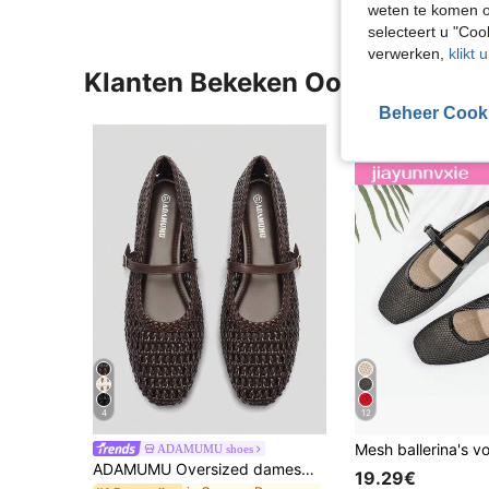
weten te komen o
selecteert u "Co
verwerken,
klikt 
Klanten Bekeken Ook
Beheer Cook
4
12
ADAMUMU shoes
ADAMUMU Oversized damesmode handgemaakte PU geweven high-end Mary Jane balletschoenen met enkele band en metalen gesp, ademend geweven ontwerp, comfortabele platte zool, dames dagelijkse woon-werkverkeer / vakantie casual kleding schoenen, chic & elegant
19.29€