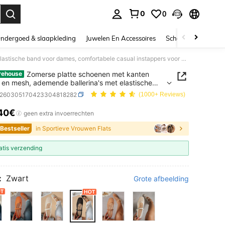
0
0
nden. Press Enter to select.
ndergoed & slaapkleding
Juwelen En Accessoires
Schoonheid & gezo
Zomerse platte schoenen met kanten details en mesh, ademende ballerina's met elastische band voor dames, comfortabele casual instappers voor dagelijks gebruik, veelzijdig.
Zomerse platte schoenen met kanten
rehouse
s en mesh, ademende ballerina's met elastische
oor dames, comfortabele casual instappers voor
x260305170423304818282
(1000+ Reviews)
ks gebruik, veelzijdig.
40€
ICE AND AVAILABILITY
geen extra invoerrechten
 Bestseller
in Sportieve Vrouwen Flats
atis verzending
:
Zwart
Grote afbeelding