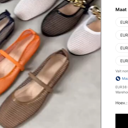
Maat
EUR
EUR
EUR
EUR
Valt nor
Maa
​EUR38 
Warehou
Hoev.: