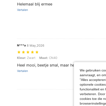
Helemaal blij ermee
Vertalen
N***a
8 May,2026
Kleur: Zwart, Maat: CN40
Kleur:
Zwart
Maat:
CN40
Heel mooi, beetje smal, maar het lukt wel.
We gebruiken cook
Vertalen
aanvraagt, en om 
"Alles accepteren
optionele cookies
functionaliteit e
verbeteren. Door 
Meer Beoordeling
cookies toe die n
browserinstelling