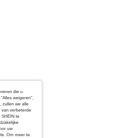
4.82
12
4.5K
4.82
12
4.5K
4.82
12
4.5K
everen die u
"Alles weigeren",
 zullen we alle
en van verbeterde
j SHEIN te
dzakelijke
door uw
site. Om meer te