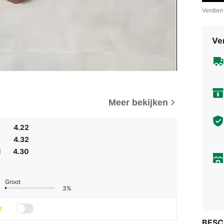
Verdien
Ve
Meer bekijken
4.22
4.32
d
4.30
Groot
3%
BESC