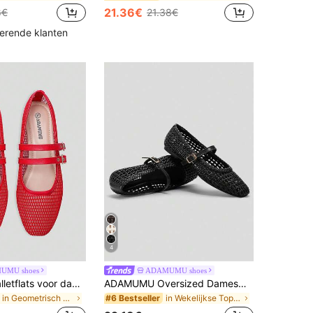
21.36€
8€
21.38€
kerende klanten
4
UMU shoes
ADAMUMU shoes
ADAMUMU Balletflats voor dames met visnet- en holle uitsparingen, lichtgewicht mesh, twee elegante gespen, doordacht geperforeerd ontwerp, comfortabele en ademende mode, Ballet Core
ADAMUMU Oversized Damesmode Handgemaakte PU Geweven Hoogwaardige Mary Jane Ballet Schoenen, Enkele Band Met Metalen Gesp, Ademend Geweven Ontwerp, Comfortabele Platte Zool, Dames Dagelijkse Woon-werkverkeer / Vakantie Casual Schoenen
in Geometrisch Vrouwen Flats
in Wekelijkse Topgroeiers Dames platte schoenen
#6 Bestseller