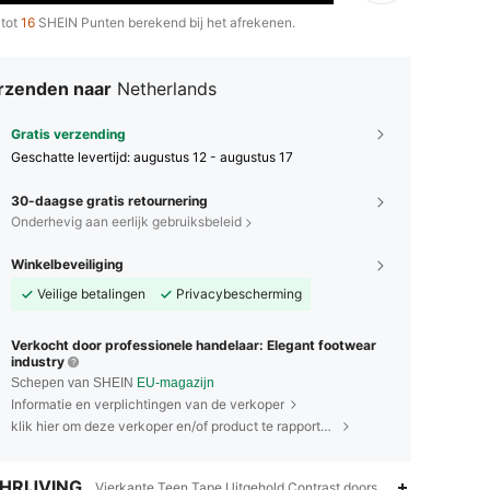
 tot
16
SHEIN Punten berekend bij het afrekenen.
rzenden naar
Netherlands
Gratis verzending
Geschatte levertijd:
augustus 12 - augustus 17
30-daagse gratis retournering
Onderhevig aan eerlijk gebruiksbeleid
Winkelbeveiliging
Veilige betalingen
Privacybescherming
Verkocht door professionele handelaar: Elegant footwear
industry
Schepen van SHEIN
EU-magazijn
Informatie en verplichtingen van de verkoper
klik hier om deze verkoper en/of product te rapporteren.
HRIJVING
Vierkante Teen,Tape,Uitgehold,Contrast doorschijnend,Ketting,S