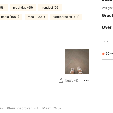
(58)
prachtige (65)
trendvol (26)
Veiligh
Groot
 beeld (100+)
mooi (100+)
verkeerde stijl (17)
Over 
99K+
Nuttig (4)
 gebroken wit, Maat: CN37
in
Kleur:
gebroken wit
Maat:
CN37