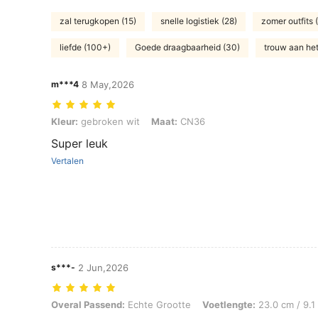
zal terugkopen (15)
snelle logistiek (28)
zomer outfits 
liefde (100+)
Goede draagbaarheid (30)
trouw aan het
m***4
8 May,2026
Kleur: gebroken wit, Maat: CN36
Kleur:
gebroken wit
Maat:
CN36
Super leuk
Vertalen
s***-
2 Jun,2026
Overal Passend: Echte Grootte, Voetlengte: 23.0 cm / 9.1 in, Kleur:
Overal Passend:
Echte Grootte
Voetlengte:
23.0 cm / 9.1 