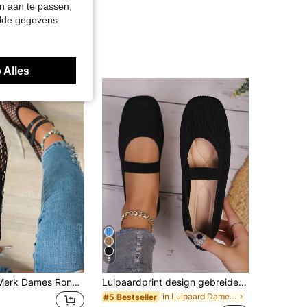
n aan te passen,
elde gegevens
 Alles
5
[Qishangda] Merk Dames Ronde Neus Microvezel Mesh Ademende Platte Mary Jane Sandalen, Plus Size Mode Platte Schoenen, Ballet Flats, Geweven Mesh Bovenkant
Luipaardprint design gebreide ademende platte schoenen, moederschoenen, werkschoenen, dagelijks draagbare casual schoenen voor dames, voor thuis en buiten
in Luipaard Dames platte schoenen
#5 Bestseller