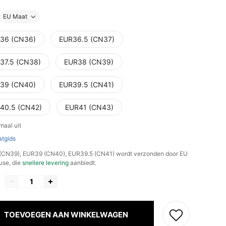
EU Maat
36 (CN36)
EUR36.5 (CN37)
37.5 (CN38)
EUR38 (CN39)
39 (CN40)
EUR39.5 (CN41)
40.5 (CN42)
EUR41 (CN43)
maal uit
tgids
(CN39), EUR39 (CN40), EUR39.5 (CN41) wordt verzonden door EU
se, die
snellere levering
aanbiedt.
TOEVOEGEN AAN WINKELWAGEN