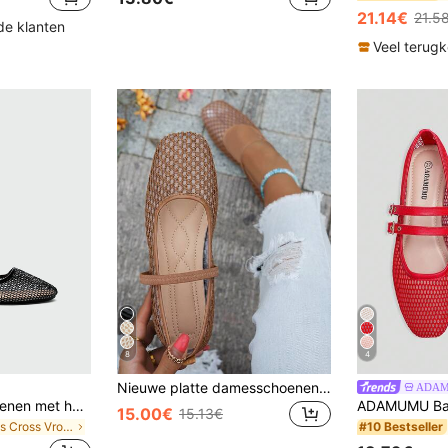
in €9-€13.50 Dames platte schoenen
#10 Bestseller
21.14€
21.5
35 over
de klanten
Veel terug
8
4
Nieuwe platte damesschoenen met opengewerkte veters en mesh, modieuze Mary Jane ballerina's, zacht en elegant, ademende instappers voor dagelijks gebruik, zomerse mesh schoenen
ADAM
Dames platte schoenen met holle mesh, modieuze, casual, comfortabele, lichtgewicht balletschoenen, instappers voor dagelijks woon-werkverkeer, ademende mesh schoenen voor de zomer
15.00€
15.13€
in Criss Cross Vrouwen Flats
#10 Bestseller