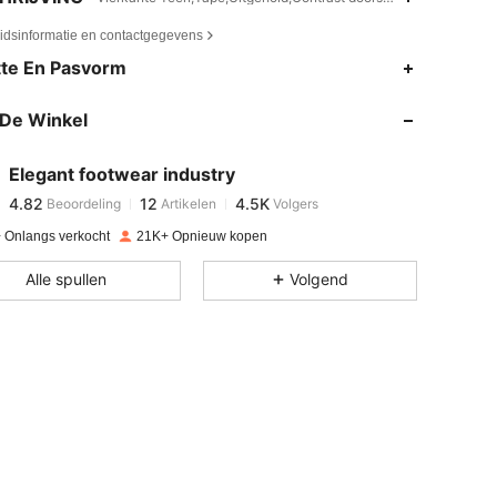
eidsinformatie en contactgegevens
4.82
12
4.5K
te En Pasvorm
De Winkel
4.82
12
4.5K
Elegant footwear industry
4.82
12
4.5K
Beoordeling
Artikelen
Volgers
v***7
betaalde
1 dag geleden
 Onlangs verkocht
21K+ Opnieuw kopen
4.82
12
4.5K
Alle spullen
Volgend
4.82
12
4.5K
4.82
12
4.5K
4.82
12
4.5K