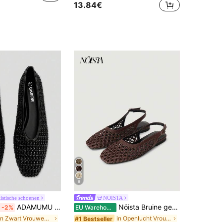
13.84€
9
istische schoenen
NÖISTA
ADAMUMU Plus Size Nieuwe Handgemaakte PU Geweven Lage Vamp Platte Schoenen Voor Dames, Geweven Textuurontwerp, Vintage Luxe, Dagelijks Woon-werkverkeer Elegant Veelzijdig Comfortabel Dameschoenen, Stille Luxe
Nöista Bruine geweven sandalen met gekruiste bandjes, ontworpen met delicate mesh-bovenkant en verstelbare bandjes, ademend en comfortabel, retrostijl voor lente-uitjes en zomerse banketten.
-2%
EU Warehouse
in Zwart Vrouwen Flats
in Openlucht Vrouwen Flats
#1 Bestseller