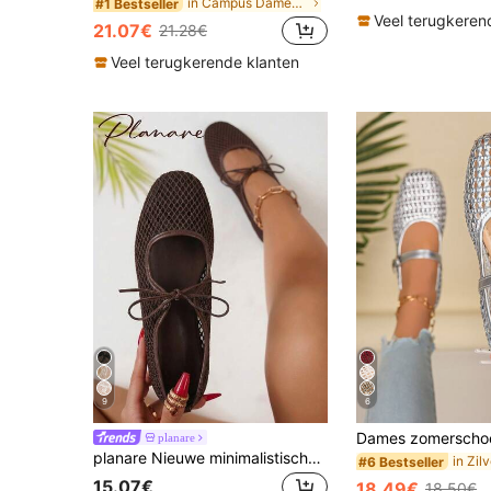
in Campus Dames Schoenen .
#1 Bestseller
Veel terugkeren
21.07€
21.28€
Veel terugkerende klanten
9
6
planare
planare Nieuwe minimalistische modieuze casual lichtgewicht instapschoenen met bandjes en vetersluiting, vierkante neus, ademend mesh, platte bruine schoenen, geschikt voor dagelijks woon-werkverkeer, kantoor en andere gelegenheden, schattige schoenen, balletschoenen, comfortabele damesschoenen, appartement, damesappartement, bruine platte schoenen, Mary Jane schoenen, muiltjes
#6 Bestseller
15.07€
18.49€
18.50€