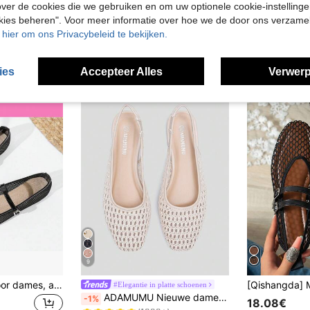
ver de cookies die we gebruiken en om uw optionele cookie-instellinge
okies beheren". Voor meer informatie over hoe we de door ons verzam
u hier om ons Privacybeleid te bekijken.
ies
Accepteer Alles
Verwerp
9
Mesh ballerina's voor dames, ademend, casual, vierkante neus, modieuze, comfortabele, zachte zool, platte schoenen
#Elegantie in platte schoenen
in Effen Vrouwen Flats
#1 Bestseller
ADAMUMU Nieuwe damesmode van hoge kwaliteit, comfortabele platte schoenen van geweven raffia, schattig voor dagelijks gebruik, lente/zomer vakantie, chic & elegant
-1%
18.08€
(1000+)