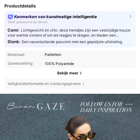
Productdetails
Kenmerken van kunstmatige intelligentie
Tekst gebaseerd op details
Cami:
Lichtgewicht en chic: deze hemdjes zijn een veelzijdige keuze
voor warme zomers of om als laagjes te dragen, en bieden een
gestroomlijnd en ademend comfort voor modebewuste personen.
Slank:
Een nauwsluitende pasvorm met een gepolijste uitstraling.
Materiaal:
Pailletten
Samenstelling:
100% Polyamide
Bekijk meer
Veiligheidsinformatie en contactgegevens