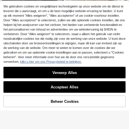
We gebruiken cookies en vergelijkbare technologieën op onze website om de dienst te
leveren die u aanvraagt, en om u de best mogelijke website-ervaring te bieden. U kunt
7
SHEIN Bubbli Damesmode Tanktop
op elk moment "Alles weigeren", "Alles accepteren" of uw cookie-voorkeur instellen.
met pailletten, gekruist, diepe V-hal
8 over
Firerie
Door "Alles accepteren" te selecteren, zullen we alle optionele cookies instellen, die ons
s en kralen bloemenprint op de rug
11
helpen bij het analyseren van het verkeer, het bieden van verbeterde functionaliteit en
Firerie Nieuwe dames
EU Warehouse
.47€
top in bordeauxrood met ruches bij
het personaliseren van inhoud en advertenties om uw winkelervaring bij SHEIN te
18
.76€
de halslijn, pailletten en bloemenpri
verbeteren. Door "Alles weigeren" te selecteren, staat u alleen het gebruik van strikt
nt, romantische top voor bruiloften,
noodzakelijke cookies toe die nodig zijn voor de werking van onze website. U kunt deze
clubavonden en avondjes uit, vaka
uitschakelen door uw browserinstellingen te wijzigen, maar dit kan van invloed zijn op
ntie, sexy muziekfestival
de werking van de website. Om meer te weten te komen over de cookies die we
gebruiken en om uw optionele cookie-instellingen aan te passen, selecteert u "Cookies
beheren". Voor meer informatie over hoe we de door ons verzamelde gegevens
verwerken,
klikt u hier om ons Privacybeleid te bekijken.
Verwerp Alles
Accepteer Alles
Beheer Cookies
TOEVOEGEN AAN WINKELWAGEN