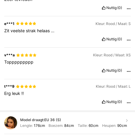
Nuttig
(0)
e***1
Kleur: Rood / Maat: S
Zit
veelste
strak
helaas
…
Nuttig
(0)
v***a
Kleur: Rood / Maat: XS
Toppppppppp
Nuttig
(0)
t***9
Kleur: Rood / Maat: L
Erg
leuk
!!
Nuttig
(0)
Model draagt:
EU 36 (S)
Lengte:
176cm
Boezem:
84cm
Taille:
60cm
Heupen:
90cm