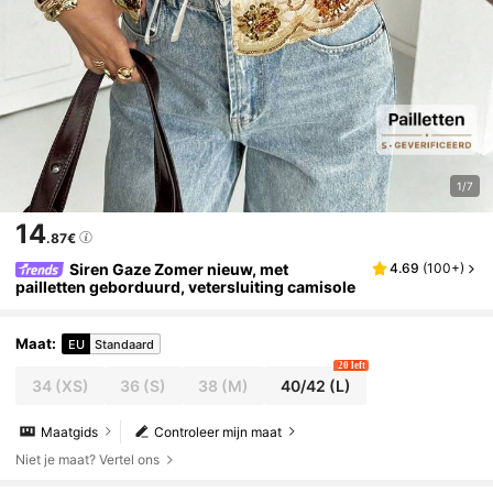
1/7
14
.87€
Siren Gaze Zomer nieuw, met
4.69
(
100+
)
pailletten geborduurd, vetersluiting camisole
Maat
:
EU
Standaard
20 left
34
(XS)
36
(S)
38
(M)
40/42
(L)
Maatgids
Controleer mijn maat
Niet je maat? Vertel ons