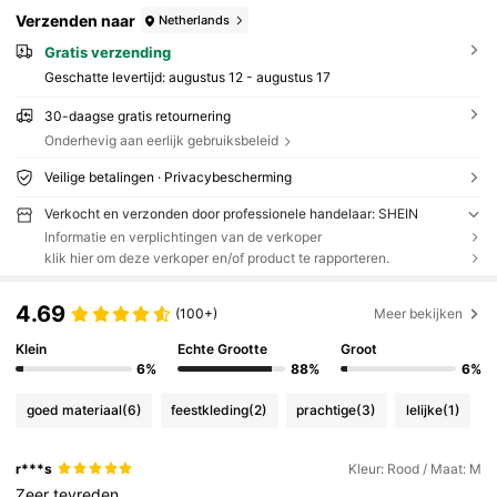
Verzenden naar
Netherlands
Gratis verzending
Geschatte levertijd:
augustus 12 - augustus 17
30-daagse gratis retournering
Onderhevig aan eerlijk gebruiksbeleid
Veilige betalingen · Privacybescherming
Verkocht en verzonden door professionele handelaar: SHEIN
Informatie en verplichtingen van de verkoper
klik hier om deze verkoper en/of product te rapporteren.
4.69
(100+)
Meer bekijken
Klein
Echte Grootte
Groot
6%
88%
6%
goed materiaal
(6)
feestkleding
(2)
prachtige
(3)
lelijke
(1)
r***s
Kleur: Rood / Maat: M
Zeer
tevreden