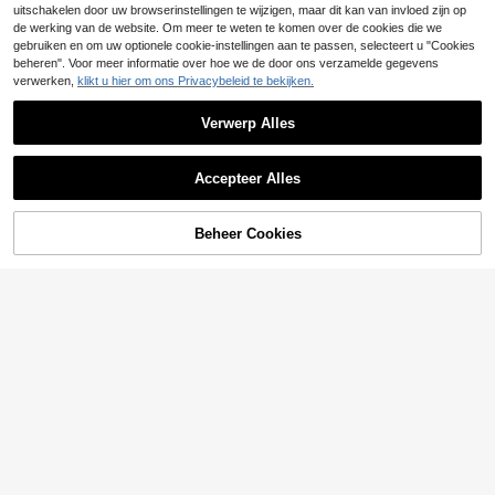
uitschakelen door uw browserinstellingen te wijzigen, maar dit kan van invloed zijn op
de werking van de website. Om meer te weten te komen over de cookies die we
gebruiken en om uw optionele cookie-instellingen aan te passen, selecteert u "Cookies
beheren". Voor meer informatie over hoe we de door ons verzamelde gegevens
verwerken,
klikt u hier om ons Privacybeleid te bekijken.
Verwerp Alles
Accepteer Alles
Beheer Cookies
TOEVOEGEN AAN WINKELWAGEN
6
SHEIN LUNE Vrouwen Gestreepte R
onde Hals Lange Mouw Casual Mo
33 over
ck 2 Stuks Jurk
5
#Zomerjurken
.55€
-25%
7.40€
Faunlyn Casual zome
EU Warehouse
rjurk voor dames met ronde hals, ko
23
.75€
rte mouwen en strikceintuur, effen k
leur, geschikt voor zakelijke en cas
ual gelegenheden.