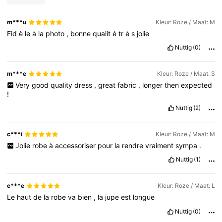
m***u
Kleur: Roze / Maat: M
Fid
è
le
à
la
photo
,
bonne
qualit
é
tr
è
s
jolie
Nuttig
(0)
m***e
Kleur: Roze / Maat: S
Very
good
quality
dress
,
great
fabric
,
longer
then
expected
!
Nuttig
(2)
c***i
Kleur: Roze / Maat: M
Jolie
robe
à
accessoriser
pour
la
rendre
vraiment
sympa
.
Nuttig
(1)
c***e
Kleur: Roze / Maat: L
Le
haut
de
la
robe
va
bien
,
la
jupe
est
longue
Nuttig
(0)