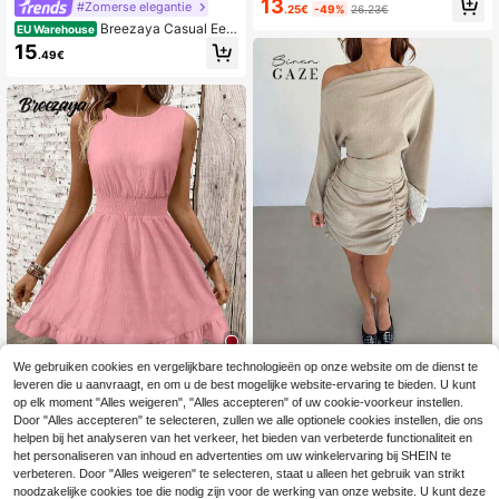
13
#Zomerse elegantie
.25€
-49%
26.23€
voor theepartijtjes, V-hals, getaillee
Breezaya Casual Een
rde taille, A-lijn, knoopsluiting aan d
EU Warehouse
kleurig Jurk Gefronst
e voorkant, medium lengte, bloeme
15
.49€
nprint, bruiloftsgast, vakantieoutfit
We gebruiken cookies en vergelijkbare technologieën op onze website om de dienst te
Siren Gaze
leveren die u aanvraagt, en om u de best mogelijke website-ervaring te bieden. U kunt
4
Siren Gaze Dames asymmetris
NEW
op elk moment "Alles weigeren", "Alles accepteren" of uw cookie-voorkeur instellen.
che schouder gerimpelde lange mo
16
#Uitlopende jurk
Door "Alles accepteren" te selecteren, zullen we alle optionele cookies instellen, die ons
.49€
uw mini jurk, elegante casual jurk, h
helpen bij het analyseren van het verkeer, het bieden van verbeterde functionaliteit en
Breezaya Casual - Modern Casual
erfst
Casual - Vakantie CasualPastorale
het personaliseren van inhoud en advertenties om uw winkelervaring bij SHEIN te
16
.49€
Jurk
verbeteren. Door "Alles weigeren" te selecteren, staat u alleen het gebruik van strikt
noodzakelijke cookies toe die nodig zijn voor de werking van onze website. U kunt deze