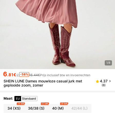
1/8
6
.81€
-58%
16.44€
Prijs inclusief btw en invoerrechten
SHEIN LUNE Dames mouwloze casual jurk met
4.37
geplooide zoom, zomer
(8)
Maat
:
EU
Standaard
16 left
15 left
18 left
34
(XS)
36/38
(S)
40
(M)
42/44
(L)