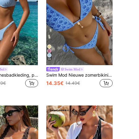
39
 Sol
Swim Mod
Sultry Sol Damesbadkleding, push-up bikini, sexy bikinibroekje met hoge taille, lichtgele strandoutfit met oceaan- en schildpadmotief voor de zomervakantie.
Swim Mod Nieuwe zomerbikini voor dames met halternek, open rug en strikjes aan de zijkant, met allover print.
14.35€
49€
14.49€