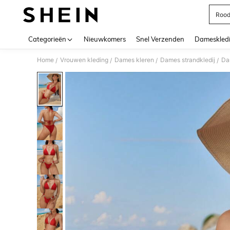
Rood
Use up 
Categorieën
Nieuwkomers
Snel Verzenden
Dameskled
Home
Vrouwen kleding
Dames kleren
Dames strandkledij
Da
/
/
/
/