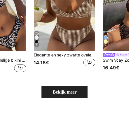
7
4
Elegante en sexy zwarte ovale metalen ringdetail tweedelige bikini voor dames, nieuwe stijl, zomerse strandvakanties, zwembadfeestjes, modieuze zwemkleding
Swim 
itgesneden bikinibroekje, schattige ruches, retro sexy badkleding voor strand, zwembad of feestjes.
14.18€
16.49€
Bekijk meer