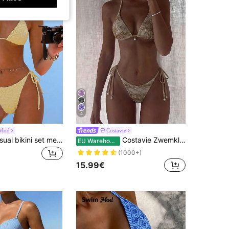
4
Mod
Costavie
Swim Mod Casual bikini set met halternek en textuur voor dames, perfect voor een zomervakantie.
Costavie Zwemkleding Basics 2-delige bikini set met glittertextuur, parelversiering, haltertop en bikinibroekje met strikjes aan de zijkant, sexy bikini set, lente/zomer strandvakantie boho bikini set, bikini met kralen, gehaakte bikini set, bruine bikini set, gouden bikini set, tweedelige zwemkleding voor dames, bikini set voor dames, dames zwempak set, bikini sets voor dames, tweedelige bikini set voor dames
EU Warehouse
(1000+)
15.99€