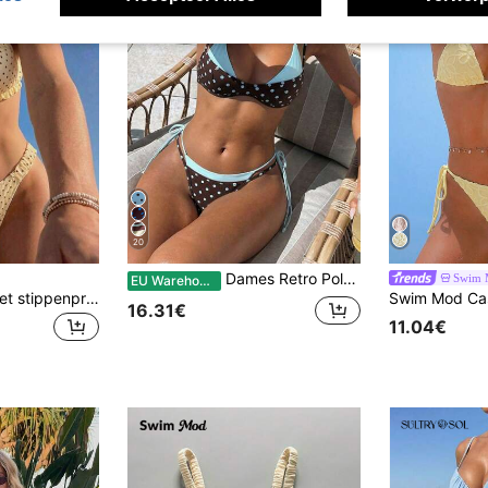
20
Dames Retro Polka Dot & Gestreepte Bikini Badkleding, Casual Modieus Voor Vakantie, Muziekfestival, Cup Race, Kentucky Derby Zomerstrand, Vacationcore
Swim 
EU Warehouse
Swim Mod Bikini met stippenprint, sexy strandkleding met verstelbare bandjes voor dames, lente/zomer strandoutfit voor dames, tweedelige bikini voor dames
16.31€
11.04€