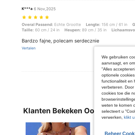
K***a
6 Nov,2025
Overal Passend: Echte Grootte, Lengte: 156 cm / 61 in, Gewicht: 50 k
Overal Passend:
Echte Grootte
Lengte:
156 cm / 61 in
G
Taille:
60 cm / 24 in
Heupen:
89 cm / 35 in
Lichaamsvo
Bardzo fajne, polecam serdecznie
Vertalen
We gebruiken cook
aanvraagt, en om 
"Alles accepteren
optionele cookies
functionaliteit e
verbeteren. Door 
cookies toe die n
browserinstelling
weten te komen o
Klanten Bekeken Ook
selecteert u "Co
verwerken,
klikt 
Beheer Cook