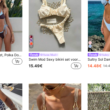
17
2026 Dames Badset, Polka Dot Contrastkleur Halter Sexy Rugloze Bikini Top en String Onderbroek, Geschikt voor Valentijnsdag, Strand, Resort, Buiten Vakantie Zomer, Vacationcore
Swim Mod
Sultry
Swim Mod Sexy bikini set voor dames met plooien, hoge taille en effen kleur, lente/zomer
15.49€
14.48€
14.