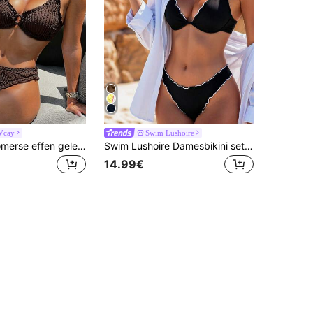
Vcay
Swim Lushoire
Swim Vcay Zomerse effen gele jacquard stof met ruches, diepe V-hals, vierkante hals, dikke bandjes, rugloos, ringdecoratie, casual modieuze sexy strandbikini zwemkleding tweedelige zwemset voor dames
Swim Lushoire Damesbikini set in zwart met draadrand, geknoopt en met schattige ruches, witte bies, casual model, zomer
14.99€