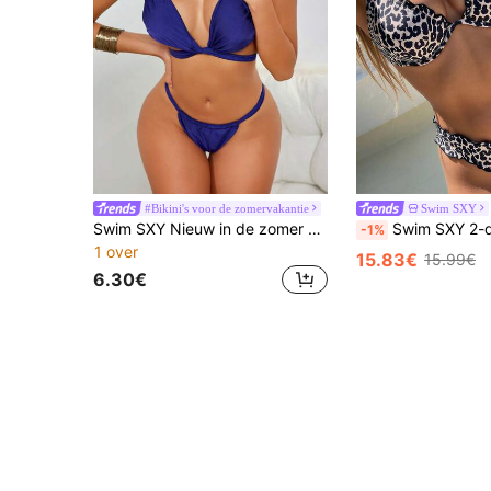
#Bikini's voor de zomervakantie
Swim SXY
Swim SXY Nieuw in de zomer en herfst, diepblauwe en marineblauwe tweedelige badkledingset voor dames, met een gekruist bandjesontwerp, dat een sexy en gedurfde Europese en Amerikaanse stijl laat zien, perfect voor strand- en badkledingfeestoutfits voor de feestdagen
Swim SXY 2-delige bikini set met luipaardprint, gebreide stof met beugel, halternek met strikjes, diepe V-rug, hoog u
-1%
1 over
15.83€
15.99€
6.30€