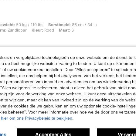
g / 110 lbs, Borstbeeld: 86 cm / 34 in, Taille: 60 cm / 24 in, Heupen: 89 cm / 35
ewicht:
50 kg / 110 lbs
Borstbeeld:
86 cm / 34 in
rm:
Zandloper
Kleur:
Rood
Maat:
S
ies en vergelijkbare technologieën op onze website om de dienst te l
u de best mogelijke website-ervaring te bieden. U kunt op elk moment 
Nuttig (0)
" of uw cookie-voorkeur instellen. Door "Alles accepteren" te selecteren,
 instellen, die ons helpen bij het analyseren van het verkeer, het bied
n het personaliseren van inhoud en advertenties om uw winkelervaring bi
"Alles weigeren" te selecteren, staat u alleen het gebruik van strikt noo
odig zijn voor de werking van onze website. U kunt deze uitschakelen 
en te wijzigen, maar dit kan van invloed zijn op de werking van de web
ver de cookies die we gebruiken en om uw optionele cookie-instellinge
okies beheren". Voor meer informatie over hoe we de door ons verzam
u hier om ons Privacybeleid te bekijken.
ies
Accepteer Alles
Verwerp