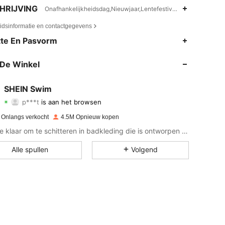
HRIJVING
Onafhankelijkheidsdag,Nieuwjaar,Lentefestival,Driehoek beker,
eidsinformatie en contactgegevens
te En Pasvorm
4.88
9.3K
414K
De Winkel
4.88
9.3K
414K
SHEIN Swim
p***t
is aan het browsen
4.88
9.3K
414K
Beoordeling
Artikelen
Volgers
 Onlangs verkocht
4.5M Opnieuw kopen
Maak je klaar om te schitteren in badkleding die is ontworpen voor elke sfeer!
4.88
9.3K
414K
Alle spullen
Volgend
4.88
9.3K
414K
4.88
9.3K
414K
4.88
9.3K
414K