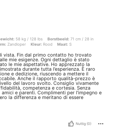
g / 128 lbs, Borstbeeld: 71 cm / 28 in, Taille: 55 cm / 22 in, Heupen: 82 cm / 32 
ewicht:
58 kg / 128 lbs
Borstbeeld:
71 cm / 28 in
rm:
Zandloper
Kleur:
Rood
Maat:
S
 vista. Fin dal primo contatto ho trovato
 alle mie esigenze. Ogni dettaglio è stato
erato le mie aspettative. Ho apprezzato la
dimostrata durante tutta l’esperienza. È raro
ione e dedizione, riuscendo a mettere il
eccabile. Anche il rapporto qualità-prezzo è
vello del lavoro svolto. Consiglio vivamente
ffidabilità, competenza e cortesia. Senza
d amici e parenti. Complimenti per l’impegno e
ero la differenza e meritano di essere
Nuttig (0)