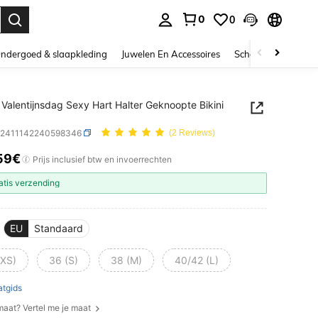
0
0
nden. Press Enter to select.
ndergoed & slaapkleding
Juwelen En Accessoires
Schoonheid & gezo
Valentijnsdag Sexy Hart Halter Geknoopte Bikini
z2411142240598346
(2 Reviews)
59€
ICE AND AVAILABILITY
Prijs inclusief btw en invoerrechten
atis verzending
EU
Standaard
(XS)
36 (S)
38 (M)
40/42 (L)
tgids
 maat? Vertel me je maat