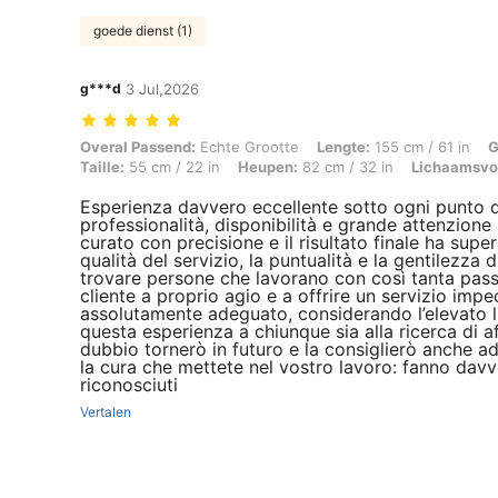
goede dienst (1)
g***d
3 Jul,2026
Overal Passend: Echte Grootte, Lengte: 155 cm / 61 in, Gewicht: 58 k
Overal Passend:
Echte Grootte
Lengte:
155 cm / 61 in
G
Taille:
55 cm / 22 in
Heupen:
82 cm / 32 in
Lichaamsvo
Esperienza davvero eccellente sotto ogni punto di
professionalità, disponibilità e grande attenzione
curato con precisione e il risultato finale ha sup
qualità del servizio, la puntualità e la gentilezza 
trovare persone che lavorano con così tanta pass
cliente a proprio agio e a offrire un servizio imp
assolutamente adeguato, considerando l’elevato li
questa esperienza a chiunque sia alla ricerca di a
dubbio tornerò in futuro e la consiglierò anche a
la cura che mettete nel vostro lavoro: fanno davv
riconosciuti
Vertalen