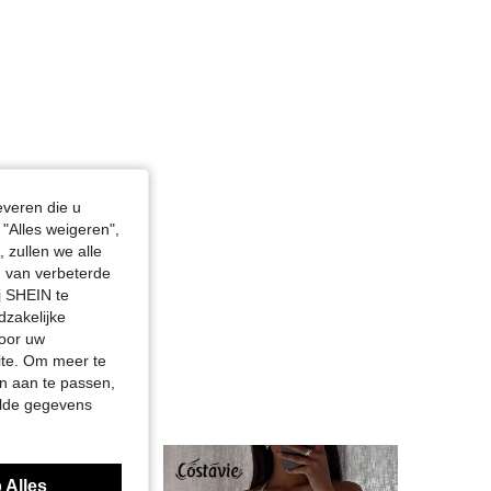
 in, Lichaamsvorm: Zandloper, Kleur: Rood, Maat: S
everen die u
"Alles weigeren",
 zullen we alle
en van verbeterde
j SHEIN te
dzakelijke
door uw
site. Om meer te
n aan te passen,
elde gegevens
 Alles