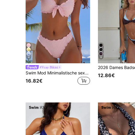
4
8
#Vcay Bikini
Swim Mod Minimalistische sexy stijl roze tweedelig badpak met ruches en strik voor dames, zoete bikini met ruches voor de warmwaterbron en vakantie
12.86€
16.82€