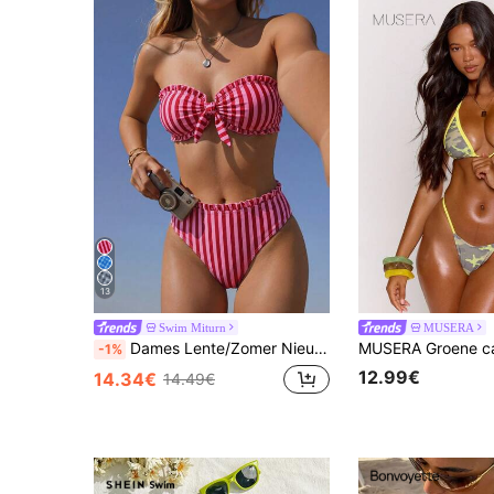
13
Swim Miturn
MUSERA
Dames Lente/Zomer Nieuwe Gestreepte Bloemen Kant Strapless Bikini 2-Delige Set, Afneembare Band Vakantie, Resort Wear Strand, Vacationcore
-1%
12.99€
14.34€
14.49€