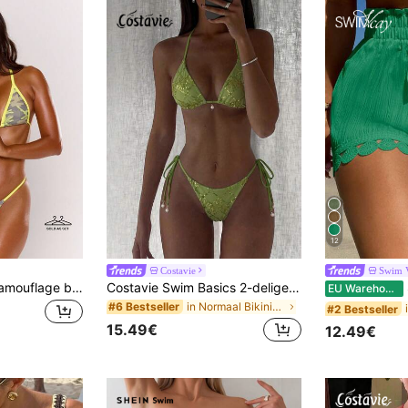
12
Costavie
Swim 
MUSERA Groene camouflage bikini top met contrasterende kleur en stringbroekje voor zomerse vakantie, Ibiza, festival en strandzwemmen
Costavie Swim Basics 2-delige zwemkleding set, met glinsterende textuurstof, parelversiering, haltertopje en bikinibroekje met strikjes aan de zijkant. Een sexy bikini voor een lente-/zomervakantie aan het strand.
S
EU Warehouse
in Normaal Bikini-sets die bij elkaar passen
#6 Bestseller
#2 Bestseller
15.49€
12.49€