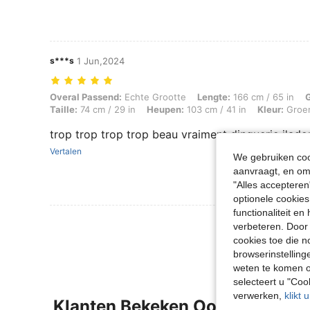
s***s
1 Jun,2024
Overal Passend: Echte Grootte, Lengte: 166 cm / 65 in, Gewicht: 64 kg
Overal Passend:
Echte Grootte
Lengte:
166 cm / 65 in
Taille:
74 cm / 29 in
Heupen:
103 cm / 41 in
Kleur:
Groe
trop trop trop trop beau vraiment dinguerie j'ado
Vertalen
We gebruiken cook
aanvraagt, en om 
"Alles accepteren
optionele cookies
functionaliteit e
Meer Beoordeling
verbeteren. Door 
cookies toe die n
browserinstelling
weten te komen o
selecteert u "Co
verwerken,
klikt 
Klanten Bekeken Ook