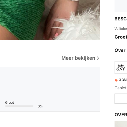
BESC
Veiligh
Groot
Over 
Meer bekijken
3.3M
Groot
0%
OVER