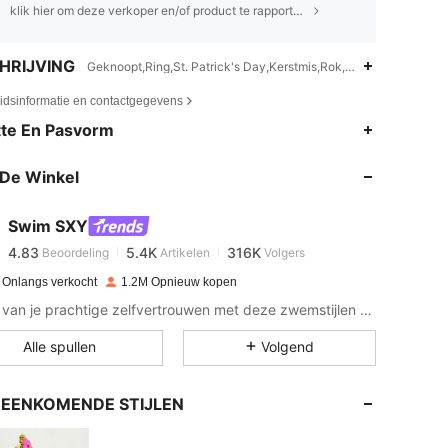
klik hier om deze verkoper en/of product te rapporteren.
HRIJVING
Geknoopt,Ring,St. Patrick's Day,Kerstmis,Rok,Bikini's
eidsinformatie en contactgegevens
4.83
5.4K
316K
te En Pasvorm
De Winkel
4.83
5.4K
316K
Swim SXY
4.83
5.4K
316K
Beoordeling
Artikelen
Volgers
a***s
betaalde
1 dag geleden
 Onlangs verkocht
1.2M Opnieuw kopen
4.83
5.4K
316K
Geniet van je prachtige zelfvertrouwen met deze zwemstijlen voor zinderend hete dagen.
Alle spullen
Volgend
4.83
5.4K
316K
EENKOMENDE STIJLEN
4.83
5.4K
316K