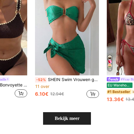
18
SHEIN Swim Vrouwen getextureerde halternek rugloze bikiniset zomer
aille
#Vcay Bi
-52%
Bonvoyette Dames Lente/Zomer Bruine Gebreide Jacquard Bikini Set met Eén Schouder, Schelpvormige Golfrand en Metalen Decoratie, Elegant en Modieus
Co
EU Warehouse
11 over
#1 Bestseller
6.10€
12.94€
13.36€
13.
Bekijk meer