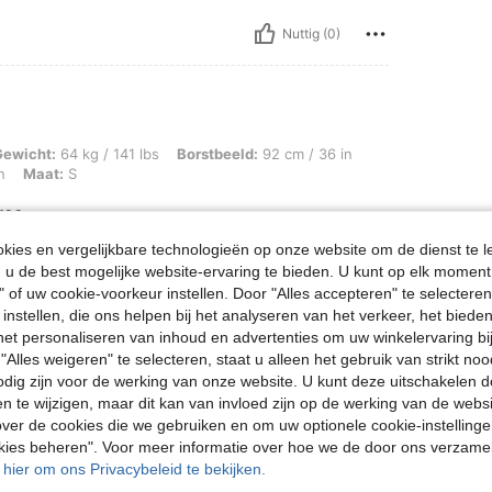
Nuttig (0)
 / 141 lbs, Borstbeeld: 92 cm / 36 in, Taille: 74 cm / 29 in, Heupen: 103 cm / 41 i
Gewicht:
64 kg / 141 lbs
Borstbeeld:
92 cm / 36 in
n
Maat:
S
ree
ies en vergelijkbare technologieën op onze website om de dienst te l
u de best mogelijke website-ervaring te bieden. U kunt op elk moment 
" of uw cookie-voorkeur instellen. Door "Alles accepteren" te selecteren,
Nuttig (0)
 instellen, die ons helpen bij het analyseren van het verkeer, het bied
n het personaliseren van inhoud en advertenties om uw winkelervaring bi
en Bekijken
"Alles weigeren" te selecteren, staat u alleen het gebruik van strikt noo
odig zijn voor de werking van onze website. U kunt deze uitschakelen 
en te wijzigen, maar dit kan van invloed zijn op de werking van de web
ver de cookies die we gebruiken en om uw optionele cookie-instellinge
okies beheren". Voor meer informatie over hoe we de door ons verzam
u hier om ons Privacybeleid te bekijken.