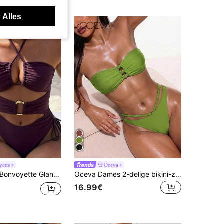
 Alles
ette
Oceva
onvoyette Glanzend donkerbruin eendelig badpak voor dames met trekkoord, halternek, holle cirkeldecoratie, sexy en rugloos
Oceva Dames 2-delige bikini-zwemset, parelmoerstof, afneembare schouderbandjes, eilandstrandvakantie, lente/zomer, premium elegante sexy badkleding
16.99€