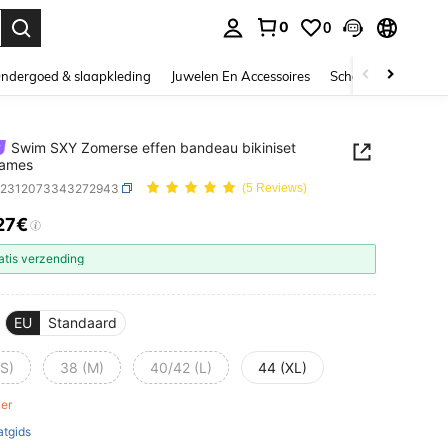
0
0
nden. Press Enter to select.
ndergoed & slaapkleding
Juwelen En Accessoires
Schoonheid & gezo
Swim SXY Zomerse effen bandeau bikiniset
dames
z2312073343272943
(5 Reviews)
27€
ICE AND AVAILABILITY
atis verzending
EU
Standaard
(S)
38 (M)
40/42 (L)
44 (XL)
ver
tgids