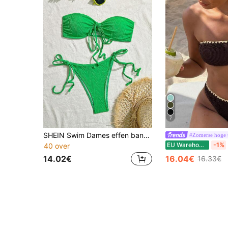
7
SHEIN Swim Dames effen bandeau bikini met gescheiden bodem zomerzwemkleding
#Zomerse hoge t
EU Warehouse
-1%
40 over
14.02€
16.04€
16.33€