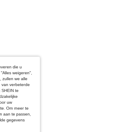
n, Kleur: Groen, Maat: S
everen die u
"Alles weigeren",
 zullen we alle
en van verbeterde
j SHEIN te
dzakelijke
door uw
site. Om meer te
n aan te passen,
elde gegevens