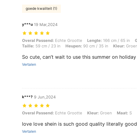
goede kwaliteit (1)
y***u
19 Mar,2024
Overal Passend: Echte Grootte, Lengte: 166 cm / 65 in, Gewicht: 45 kg
Overal Passend:
Echte Grootte
Lengte:
166 cm / 65 in
Taille:
59 cm / 23 in
Heupen:
90 cm / 35 in
Kleur:
Groe
So cute, can’t wait to use this summer on holiday
Vertalen
k***?
9 Jun,2024
Overal Passend: Echte Grootte, Kleur: Groen, Maat: S
Overal Passend:
Echte Grootte
Kleur:
Groen
Maat:
S
love love shein is such good quality literally good
Vertalen