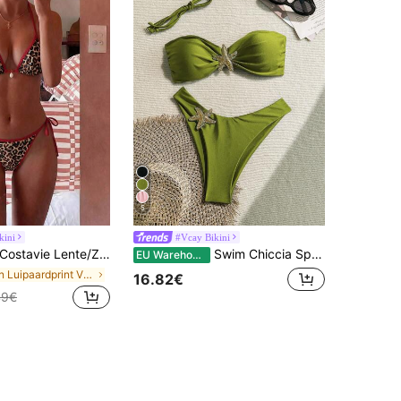
5
kini
#Vcay Bikini
stavie Lente/Zomer 2026 Dames Rode Halter Bikini Set met Trekkoord, Luipaardprint, Willekeurige Bloemen, Schelpdecoratie, Strandaccenten, Hoog Uitgesneden String, Sexy Bikini Set
Swim Chiccia Springbreak effen glanzende bandeautop met metalen zeesterdecoratie en V-vormig broekje, 2-delige groene bikiniset
EU Warehouse
in Luipaardprint Vrouwen Strandkleding
16.82€
49€