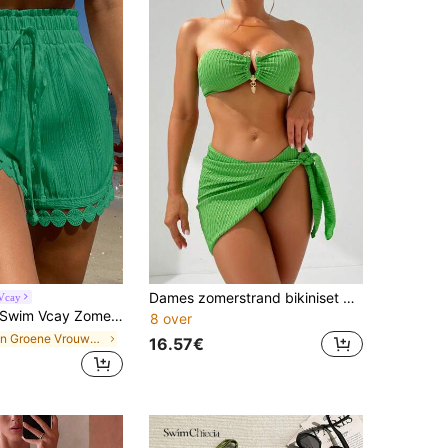
Dames zomerstrand bikiniset met effen kleur en textuur
Vcay
wim Vcay Zomerkleding 1 stuk Dames strandvakantie outfit: Cover-up met kanten rand en strikceintuur, bikinitopje, short
8 over
in Groene Vrouwen Cover Ups
16.57€