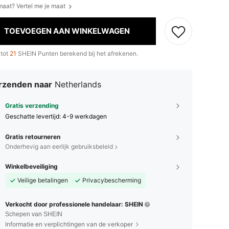
 maat? Vertel me je maat
TOEVOEGEN AAN WINKELWAGEN
 tot
21
SHEIN Punten berekend bij het afrekenen.
rzenden naar
Netherlands
Gratis verzending
Geschatte levertijd:
4-9 werkdagen
Gratis retourneren
Onderhevig aan eerlijk gebruiksbeleid
Winkelbeveiliging
Veilige betalingen
Privacybescherming
Verkocht door professionele handelaar: SHEIN
Schepen van SHEIN
Informatie en verplichtingen van de verkoper