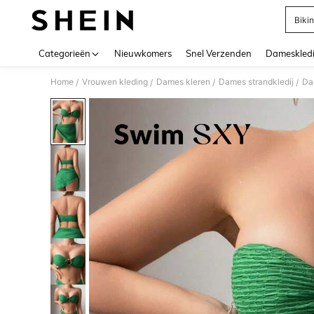
Bikin
Use up 
Categorieën
Nieuwkomers
Snel Verzenden
Dameskled
Home
Vrouwen kleding
Dames kleren
Dames strandkledij
Da
/
/
/
/