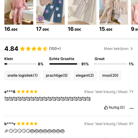
327K Volgers
4.87
16
17
16
15
9
.49€
.99€
.99€
.49€
.
327K Volgers
4.87
4.84
(100+)
Meer bekijken
Klein
Echte Grootte
Groot
327K Volgers
4.87
8%
91%
1%
snelle logistiek
(1)
prachtige
(5)
elegant
(2)
mooi
(20)
327K Volgers
4.87
a***6
Kleur: Veel kleurig / Maat: 7Y
🥰🥰🥰🥰🥰🥰🥰🥰🥰🥰🥰🥰🥰🥰🥰🥰🥰🥰🥰🥰
327K Volgers
4.87
Nuttig
(0)
327K Volgers
4.87
b***v
Kleur: Veel kleurig / Maat: 6Y
🎉🙄🙄🙄🙄🙄🎂🎂🎂🎂🎂🎂🎂🎂