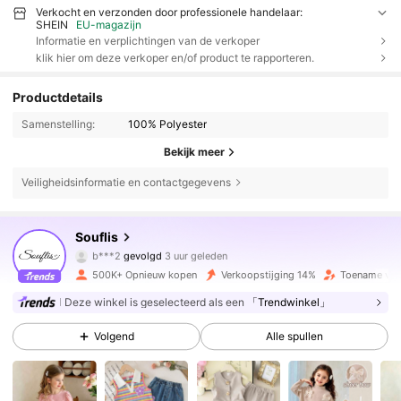
Verkocht en verzonden door professionele handelaar:
SHEIN
EU-magazijn
Informatie en verplichtingen van de verkoper
klik hier om deze verkoper en/of product te rapporteren.
Productdetails
Samenstelling:
100% Polyester
Bekijk meer
Veiligheidsinformatie en contactgegevens
327K Volgers
4.87
Souflis
b***2
gevolgd
3 uur geleden
v***e
is aan het browsen
500K+ Opnieuw kopen
Verkoopstijging 14%
Toename van
327K Volgers
4.87
Deze winkel is geselecteerd als een
「Trendwinkel」
Volgend
Alle spullen
327K Volgers
4.87
327K Volgers
4.87