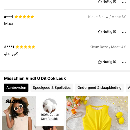
Nuttig
(0)
327K Volgers
4.87
a***i
Kleur: Blauw / Maat: 6Y
Mooi
Nuttig
(0)
3***1
Kleur: Roze / Maat: 4Y
كتير
حلو
Nuttig
(0)
Misschien Vindt U Dit Ook Leuk
Aanbevelen
Speelgoed & Spelletjes
Ondergoed & slaapkleding
A