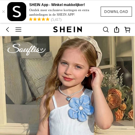
SHEIN App - Winkel makkelijker!
×
Ontdek meer exclusieve kortingen en extra
DOWNLOAD
aanbiedingen in de SHEIN APP!
(5,417)