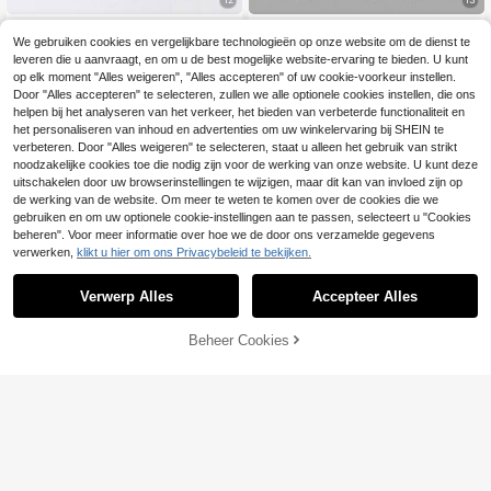
Mouwloos camisole t
Elladie kids
EU Warehouse
We gebruiken cookies en vergelijkbare technologieën op onze website om de dienst te
opje met ruches voor jonge meisjes
#2 Bestseller
in Roze Sets voor jonge meisjes
SHEIN Elladie kids Nieuwe set met
+ shortje met zonnebloemprint en st
leveren die u aanvraagt, en om u de best mogelijke website-ervaring te bieden. U kunt
hoodie met rits en wijde broek voor
12
20
rikdecoratie
.37€
12.49€
op elk moment "Alles weigeren", "Alles accepteren" of uw cookie-voorkeur instellen.
.49€
jonge meisjes, wit casual outfit met
Door "Alles accepteren" te selecteren, zullen we alle optionele cookies instellen, die ons
paardenpatroon decoratie, geschikt
voor dagelijks gebruik, woon-werk
helpen bij het analyseren van het verkeer, het bieden van verbeterde functionaliteit en
verkeer, sport, elegant, schattig en
het personaliseren van inhoud en advertenties om uw winkelervaring bij SHEIN te
minimalistische stijl
verbeteren. Door "Alles weigeren" te selecteren, staat u alleen het gebruik van strikt
noodzakelijke cookies toe die nodig zijn voor de werking van onze website. U kunt deze
uitschakelen door uw browserinstellingen te wijzigen, maar dit kan van invloed zijn op
de werking van de website. Om meer te weten te komen over de cookies die we
gebruiken en om uw optionele cookie-instellingen aan te passen, selecteert u "Cookies
beheren". Voor meer informatie over hoe we de door ons verzamelde gegevens
verwerken,
klikt u hier om ons Privacybeleid te bekijken.
Verwerp Alles
Accepteer Alles
TOEVOEGEN AAN
Beheer Cookies
SHOP NU
WINKELWAGEN
6
2-delige set voor jonge meisjes: ves
Glamorique Kids
t en short van bubbel-crinklestof m
14
SHEIN Glamorique Kid
EU Warehouse
.84€
et bloemenapplicaties en kwastjes
s Stijlvol en schattig casual vakanti
14
aan de zoom.
.99€
etopje voor jonge meisjes, bestaand