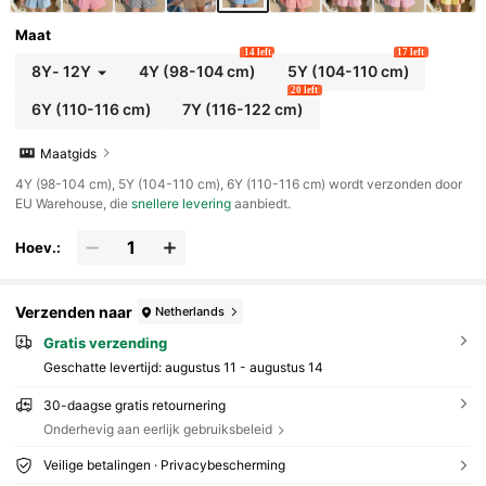
Maat
14 left
17 left
8Y
-
12Y
4Y
(98-104 cm)
5Y
(104-110 cm)
20 left
6Y
(110-116 cm)
7Y
(116-122 cm)
Maatgids
​4Y (98-104 cm), 5Y (104-110 cm), 6Y (110-116 cm) wordt verzonden door
EU Warehouse, die
snellere levering
aanbiedt.
Hoev.:
Verzenden naar
Netherlands
Gratis verzending
Geschatte levertijd:
augustus 11 - augustus 14
30-daagse gratis retournering
Onderhevig aan eerlijk gebruiksbeleid
Veilige betalingen · Privacybescherming