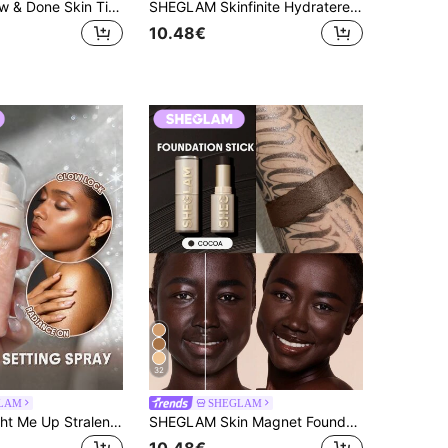
SHEGLAM Dew & Done Skin Tint Met Spf20 Sample-Tan Merk Beauty Cosmetica Make-Up Voor Vrouwen En Meisjes
SHEGLAM Skinfinite Hydraterende Foundation-Cocoa Merk Beauty Cosmetica Make-Up Voor Vrouwen En Meisjes
10.48€
32
LAM
SHEGLAM
SHEGLAM Light Me Up Stralende Fixeerspray Merk Beauty Cosmetica Make-Up Voor Vrouwen En Meisjes
SHEGLAM Skin Magnet Foundation Stick Met Hoge Dekking-Cocoa Merk Beauty Cosmetica Make-Up Voor Vrouwen En Meisjes
10.48€