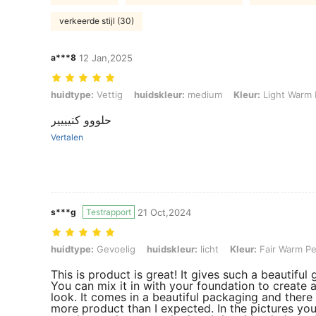
verkeerde stijl (30)
a***8
12 Jan,2025
huidtype: Vettig, huidskleur: medium, Kleur: Light Warm Peach, Maa
huidtype:
Vettig
huidskleur:
medium
Kleur:
Light Warm
حلووو كتيييير
Vertalen
s***g
Testrapport
21 Oct,2024
huidtype: Gevoelig, huidskleur: licht, Kleur: Fair Warm Peach, Maat
huidtype:
Gevoelig
huidskleur:
licht
Kleur:
Fair Warm P
This is product is great! It gives such a beautiful 
You can mix it in with your foundation to create
look. It comes in a beautiful packaging and there 
more product than I expected. In the pictures yo