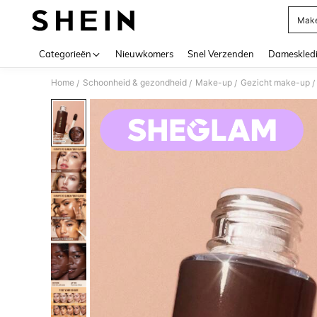
Mak
Use up 
Categorieën
Nieuwkomers
Snel Verzenden
Dameskled
Home
Schoonheid & gezondheid
Make-up
Gezicht make-up
/
/
/
/