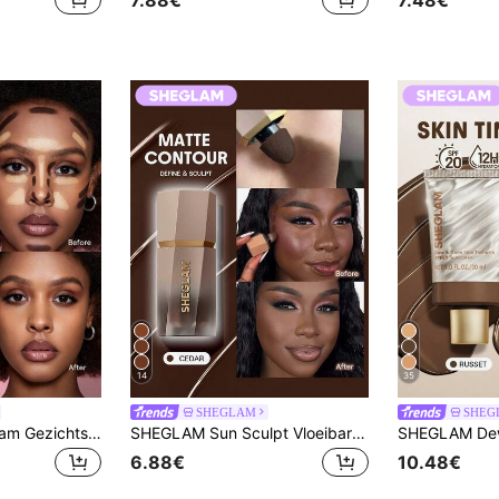
14
35
SHEGLAM
SHEG
SHEGLAM Multi-Glam Gezichts Pen-Deep Merk Beauty Cosmetica Make-Up Voor Vrouwen En Meisjes
SHEGLAM Sun Sculpt Vloeibare Contour-Cedar Merk Beauty Cosmetica Make-Up Voor Vrouwen En Meisjes
6.88€
10.48€