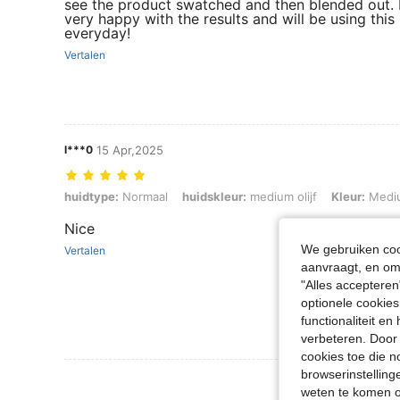
see the product swatched and then blended out. 
very happy with the results and will be using this
everyday!
Vertalen
l***0
15 Apr,2025
huidtype: Normaal, huidskleur: medium olijf, Kleur: Medium Tan Coo
huidtype:
Normaal
huidskleur:
medium olijf
Kleur:
Mediu
Nice
We gebruiken cook
Vertalen
aanvraagt, en om 
"Alles accepteren
optionele cookies
functionaliteit e
verbeteren. Door 
cookies toe die n
browserinstelling
Meer Beoordeling
weten te komen o