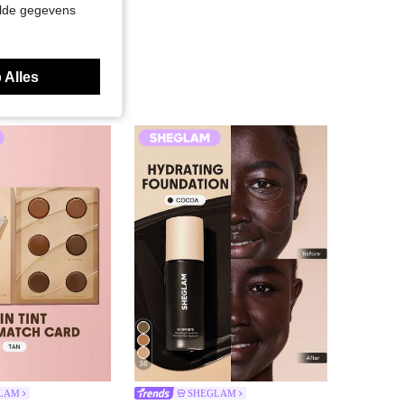
elde gegevens
 Alles
36
LAM
SHEGLAM