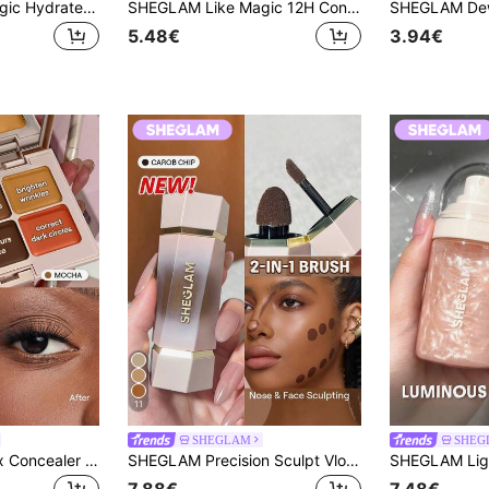
SHEGLAM Like Magic Hydraterende Concealer-Hazelnut Merk Beauty Cosmetica Make-Up Voor Vrouwen En Meisjes
SHEGLAM Like Magic 12H Concealer Volledige Dekking-Sepia Merk Beauty Cosmetica Make-Up Voor Vrouwen En Meisjes
5.48€
3.94€
11
SHEGLAM
SHEG
SHEGLAM Multi-Fix Concealer En Color Corrector-Mocha Merk Beauty Cosmetica Make-Up Voor Vrouwen En Meisjes
SHEGLAM Precision Sculpt Vloeibare Contour Duo-Carob Chip Merk Beauty Cosmetica Make-Up Voor Vrouwen En Meisjes
7.88€
7.48€