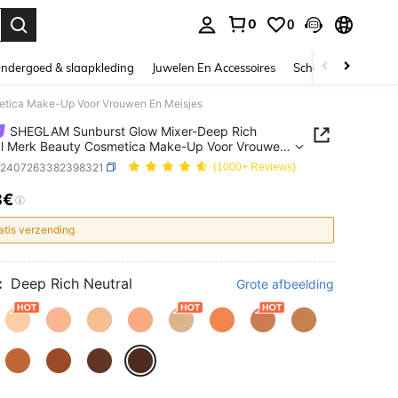
0
0
nden. Press Enter to select.
ndergoed & slaapkleding
Juwelen En Accessoires
Schoonheid & gezo
etica Make-Up Voor Vrouwen En Meisjes
SHEGLAM Sunburst Glow Mixer-Deep Rich
al Merk Beauty Cosmetica Make-Up Voor Vrouwen
sjes
b2407263382398321
(1000+ Reviews)
8€
ICE AND AVAILABILITY
atis verzending
:
Deep Rich Neutral
Grote afbeelding