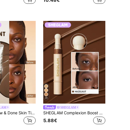
28
LAM
SHEGLAM
SHEGLAM Dew & Done Skin Tint Met Spf20-Russet Merk Beauty Cosmetica Make-Up Voor Vrouwen En Meisjes
SHEGLAM Complexion Boost Concealer-Hazelnut Merk Beauty Cosmetica Make-Up Voor Vrouwen En Meisjes
5.88€