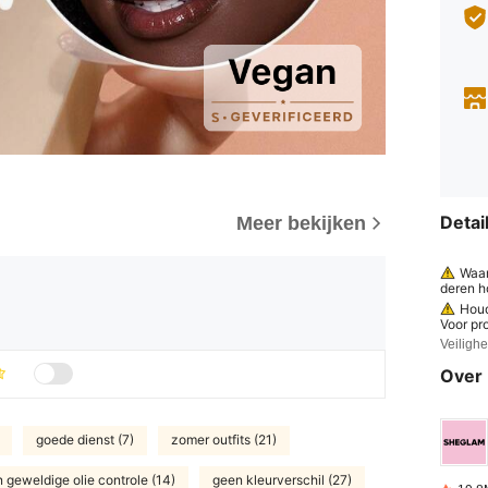
Detai
Meer bekijken
Waar
deren h
digde of
Houd
Voor pr
datum w
Veiligh
akking,
aar tot
Over 
eid van
n symbo
g: Prod
ten en a
goede dienst (7)
zomer outfits (21)
oudbaar
fysieke
n bederf
 geweldige olie controle (14)
geen kleurverschil (27)