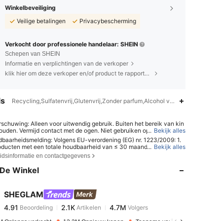
Winkelbeveiliging
Veilige betalingen
Privacybescherming
Verkocht door professionele handelaar: SHEIN
Schepen van SHEIN
Informatie en verplichtingen van de verkoper
klik hier om deze verkoper en/of product te rapporteren.
ls
Recycling,Sulfatenvrij,Glutenvrij,Zonder parfum,Alcohol vrij,Ftalaten-vrij,Ve
schuwing: Alleen voor uitwendig gebruik. Buiten het bereik van kin
ouden. Vermijd contact met de ogen. Niet gebruiken op een bescha
...
Bekijk alles
 geïrriteerde huid. Stop het gebruik als er irritatie optreedt.
baarheidsmelding: Volgens EU-verordening (EG) nr. 1223/2009: 1.
4.91
2.1K
4.7M
oducten met een totale houdbaarheid van ≤ 30 maanden: de verval
...
Bekijk alles
ordt aangegeven met een zandlopersymbool ⌛ + datum op de verp
eidsinformatie en contactgegevens
 of in het Engels met "ten minste houdbaar tot" of "ten minste houdb
 het einde van" + datum; 2. Voor producten met een totale houdbaarh
De Winkel
4.91
2.1K
4.7M
 > 30 maanden: de houdbaarheidsdatum wordt aangegeven met ee
ol van een open pot + M, waarbij M staat voor maanden. Opmerkin
ucten in verpakkingen voor eenmalig gebruik, niet-openbare produc
SHEGLAM
ndere gespecificeerde artikelen zijn vrijgesteld van de verplichte h
4.91
2.1K
4.7M
Beoordeling
Artikelen
Volgers
heidsdatummarkering. Raadpleeg uitsluitend de markeringen op de
k***o
betaalde
1 dag geleden
 productverpakking; stop het gebruik onmiddellijk als er sprake is va
.