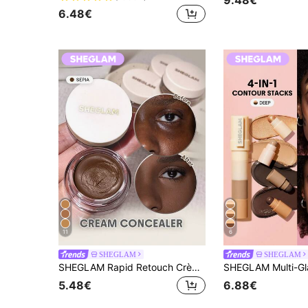
6.48€
11
6
SHEGLAM
SHEGLAM
SHEGLAM Rapid Retouch CrèMe Concealer-Sepia Merk Beauty Cosmetica Make-Up Voor Vrouwen En Meisjes
5.48€
6.88€