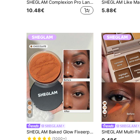
SHEGLAM Complexion Pro Langhoudende Ademende Matte Foundation-Deep Coffee Merk Beauty Cosmetica Make-Up Voor Vrouwen En Meisjes
10.48€
5.88€
6
4
SHEGLAM
SHEGLAM
SHEGLAM Baked Glow Fixeerpoeder-Chocolate Merk Beauty Cosmetica Make-Up Voor Vrouwen En Meisjes
(1000+)
9.48€