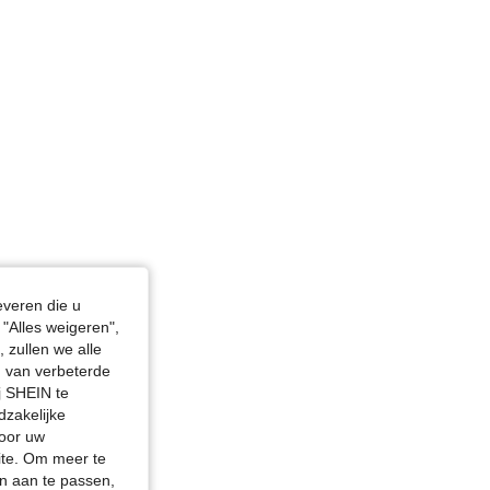
everen die u
"Alles weigeren",
 zullen we alle
en van verbeterde
j SHEIN te
dzakelijke
door uw
site. Om meer te
n aan te passen,