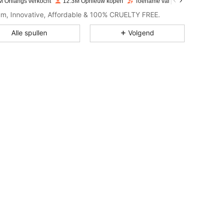
M Onlangs verkocht
12.3M Opnieuw kopen
Toename van volgers 16%
4.91
2.1K
4.7M
m, Innovative, Affordable & 100% CRUELTY FREE.
Alle spullen
Volgend
4.91
2.1K
4.7M
4.91
2.1K
4.7M
4.91
2.1K
4.7M
4.91
2.1K
4.7M
4.91
2.1K
4.7M
4.91
2.1K
4.7M