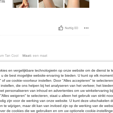
I'm
Nuttig (0)
l, Maat: een maat
m Tan Cool
Maat:
een maat
ies en vergelijkbare technologieën op onze website om de dienst te l
u de best mogelijke website-ervaring te bieden. U kunt op elk moment 
" of uw cookie-voorkeur instellen. Door "Alles accepteren" te selecteren,
 instellen, die ons helpen bij het analyseren van het verkeer, het bied
n het personaliseren van inhoud en advertenties om uw winkelervaring bi
Nuttig (4)
"Alles weigeren" te selecteren, staat u alleen het gebruik van strikt noo
odig zijn voor de werking van onze website. U kunt deze uitschakelen 
en te wijzigen, maar dit kan van invloed zijn op de werking van de web
en Bekijken
ver de cookies die we gebruiken en om uw optionele cookie-instellinge