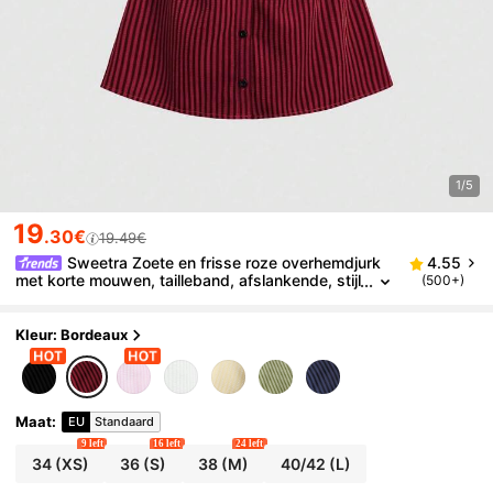
1/5
19
.30€
19.49€
Sweetra Zoete en frisse roze overhemdjurk
4.55
met korte mouwen, tailleband, afslankende, stijl
(500+)
volle blousejurk voor de zomer
Kleur: Bordeaux
Maat
:
EU
Standaard
9 left
16 left
24 left
34
(XS)
36
(S)
38
(M)
40/42
(L)