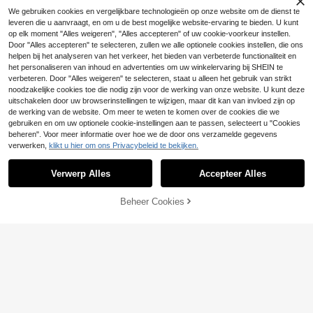
Joudiya Dames effen
#Ruitpatronen
EU Warehouse
20
We gebruiken cookies en vergelijkbare technologieën op onze website om de dienst te
knoopsluiting overall jurk, casual da
.32€
-2%
20.78€
Poéselle Casual retro
EU Warehouse
mesjurken voor school
leveren die u aanvraagt, en om u de best mogelijke website-ervaring te bieden. U kunt
13
mini-jurk voor dames met ruitprint,
.85€
-1%
13.99€
op elk moment "Alles weigeren", "Alles accepteren" of uw cookie-voorkeur instellen.
V-hals en getailleerde pasvorm, ges
Door "Alles accepteren" te selecteren, zullen we alle optionele cookies instellen, die ons
chikt voor dagelijks gebruik in de z
omer.
helpen bij het analyseren van het verkeer, het bieden van verbeterde functionaliteit en
het personaliseren van inhoud en advertenties om uw winkelervaring bij SHEIN te
verbeteren. Door "Alles weigeren" te selecteren, staat u alleen het gebruik van strikt
noodzakelijke cookies toe die nodig zijn voor de werking van onze website. U kunt deze
uitschakelen door uw browserinstellingen te wijzigen, maar dit kan van invloed zijn op
de werking van de website. Om meer te weten te komen over de cookies die we
gebruiken en om uw optionele cookie-instellingen aan te passen, selecteert u "Cookies
beheren". Voor meer informatie over hoe we de door ons verzamelde gegevens
verwerken,
klikt u hier om ons Privacybeleid te bekijken.
Verwerp Alles
Accepteer Alles
Beheer Cookies
TOEVOEGEN AAN WINKELWAGEN
25
20
SHEIN LUNE Effenkle
EU Warehouse
21
urige jurk met gekruiste schouders,
.28€
Elenzga
korte mouwen, ruches en plooien in
Elenzga Romantische
de taille.
EU Warehouse
19
elegante afstudeerconcertoutfit, za
.30€
kelijke casual, oude geldstijl, Anouk
Yve Aura, rustige stijl, forenzenblau