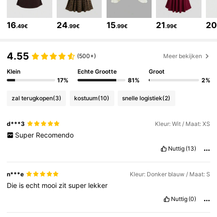
1.5M Volgers
4.77
16
24
15
21
2
.49€
.99€
.99€
.99€
1.5M Volgers
4.77
4.55
(500+)
Meer bekijken
Klein
Echte Grootte
Groot
1.5M Volgers
4.77
17%
81%
2%
zal terugkopen
(3)
kostuum
(10)
snelle logistiek
(2)
1.5M Volgers
4.77
d***3
Kleur: Wit / Maat: XS
Super
Recomendo
1.5M Volgers
4.77
Nuttig
(13)
1.5M Volgers
4.77
n***e
Kleur: Donker blauw / Maat: S
Die
is
echt
mooi
zit
super
lekker
Nuttig
(0)
1.5M Volgers
4.77