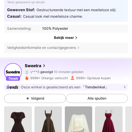
Tekst gebaseerd op details
Geweven Stof:
Gestructureerde textuur met een moeiteloze stijl.
Casual:
Casual look met moeiteloze charme.
Samenstelling:
100% Polyester
Bekijk meer
Veiligheidsinformatie en contactgegevens
1.5M Volgers
4.77
Sweetra
s***6
gevolgd
10 minuten geleden
m***1
is aan het browsen
999K+ Onlangs verkocht
999K+ Opnieuw kopen
1.5M Volgers
4.77
Deze winkel is geselecteerd als een
「Trendwinkel」
Volgend
Alle spullen
1.5M Volgers
4.77
1.5M Volgers
4.77