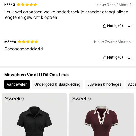
h***3
Kleur: Roze / Maat: S
Leuk
wel
oppassen
welke
onderbroek
je
eronder
draagt
alleen
lengte
en
gewicht
kloppen
Nuttig
(0)
m***a
Kleur: Zwart / Maat: M
Goooooooodddddd
Nuttig
(0)
Misschien Vindt U Dit Ook Leuk
Aanbevelen
Ondergoed & slaapkleding
Juwelen & horloges
Acce