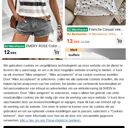
4
Franclia Casual veelz
EU Warehouse
ijdige dames tanktop met polkadot
#3 Bestseller
in Mouwloos Vrouwen T-shirts
print en bh-cups
4
13
.36€
13.49€
EMERY ROSE Color B
EU Warehouse
Katseye Beautiful Ch
EU Warehouse
lock gestreepte vleermuismouwen
12
aos Tour T-shirt, Katseye merchand
7
.99€
T-shirt voor de zomer Grafische T-
.39€
-76%
32.10€
ise, Katseye Gnarly T-shirt, Gabriel
shirts Dames Tops
a T-shirt, zomeroutfits, vakantieoutf
6
its voor dames, festivaloutfits voor
We gebruiken cookies en vergelijkbare technologieën op onze website om de dienst te
dames, trouwjurk voor dames, zom
Contrast kant rugloze holle sexy to
leveren die u aanvraagt, en om u de best mogelijke website-ervaring te bieden. U kunt
eroutfit met pailletten voor dames, f
p voor dames, strandkleding zwart
13
op elk moment "Alles weigeren", "Alles accepteren" of uw cookie-voorkeur instellen.
.36€
estivaloutfits voor dames, zomerout
zomer, esthetisch
Door "Alles accepteren" te selecteren, zullen we alle optionele cookies instellen, die ons
fit met pailletten voor dames, festiv
aloutfits, wit T-shirt, zomerkleding,
helpen bij het analyseren van het verkeer, het bieden van verbeterde functionaliteit en
zomer T-shirts voor kinderen.
het personaliseren van inhoud en advertenties om uw winkelervaring bij SHEIN te
verbeteren. Door "Alles weigeren" te selecteren, staat u alleen het gebruik van strikt
noodzakelijke cookies toe die nodig zijn voor de werking van onze website. U kunt deze
uitschakelen door uw browserinstellingen te wijzigen, maar dit kan van invloed zijn op
de werking van de website. Om meer te weten te komen over de cookies die we
gebruiken en om uw optionele cookie-instellingen aan te passen, selecteert u "Cookies
beheren". Voor meer informatie over hoe we de door ons verzamelde gegevens
verwerken,
klikt u hier om ons Privacybeleid te bekijken.
Toon vergelijkbare artikelen die op voorraad zijn
Zie alle