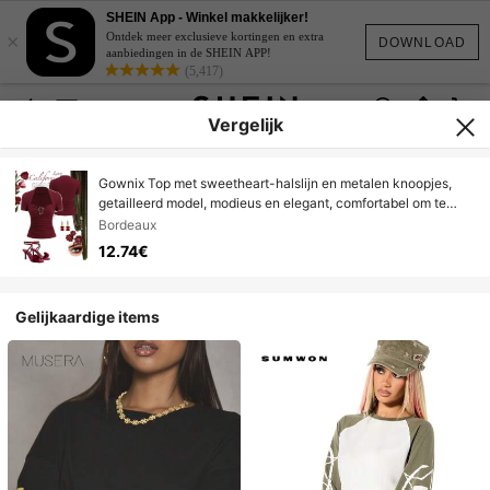
SHEIN App - Winkel makkelijker!
×
Ontdek meer exclusieve kortingen en extra
DOWNLOAD
aanbiedingen in de SHEIN APP!
(5,417)
Vergelijk
Gownix Top met sweetheart-halslijn en metalen knoopjes,
getailleerd model, modieus en elegant, comfortabel om te
dragen.
Bordeaux
12.74€
Gelijkaardige items