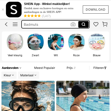
Duikbril
SHEIN App - Winkel makkelijker!
×
Ontdek meer exclusieve kortingen en extra
Zwembril
DOWNLOAD
aanbiedingen in de SHEIN APP!
(5,417)
Badmuts
Badmuts Zwemmen
Zwemmuts
Duikbril
Veel kleurig
Zwart
Wit
Roze
Blauw
Aanbevolen
Meest Populair
Prijs
Filteren
Kleur
Materiaal