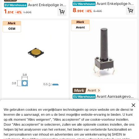
Avant Enkelpolige hen
EU Warehouse
Avant Enkelpolige inb
EU Warehouse
delschakelaar AAN/UIT 10A/250Va
ouw-aan/uit-drukknop Electro DH
8
1
.99€
-4%
9.46€
c Schroefklemmen
.81€
-4%
1.90€
Zwarte behuizing en rode knop 11.4
79.I/N/R 8430552091256
Avant
Avant Aanraakgevoeli
EU Warehouse
ge drukknop 6x6mm 4 pinnen Total
6
.26€
-5%
6.59€
e hoogte 17mm 165,0230g
We gebruiken cookies en vergelijkbare technologieën op onze website om de dienst te
OEM SMD-aanraakdr
EU Warehouse
leveren die u aanvraagt, en om u de best mogelijke website-ervaring te bieden. U kunt
ukknop 3,8 x 3,8 mm
1 over
op elk moment "Alles weigeren", "Alles accepteren" of uw cookie-voorkeur instellen.
6
Door "Alles accepteren" te selecteren, zullen we alle optionele cookies instellen, die ons
.16€
-4%
6.48€
helpen bij het analyseren van het verkeer, het bieden van verbeterde functionaliteit en
het personaliseren van inhoud en advertenties om uw winkelervaring bij SHEIN te