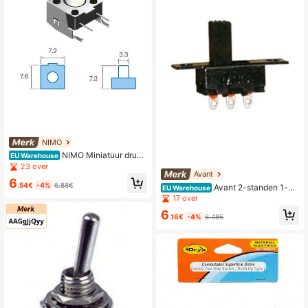
NIMO
NIMO Miniatuur drukk
EU Warehouse
nop
23 over
Avant
6
.54€
-4%
6.88€
Avant 2-standen 1-cir
EU Warehouse
cuit schuifschakelaar
17 over
6
.16€
-4%
6.48€