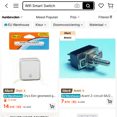
Licht Schakelaar
Stopcontact Wit
Aanbevolen
Meest Populair
Prijs
Filteren
Schakelaar
EU Warehouse
Kleur
Stoomvoorziening
Materiaal
Oryx
Avant
Oryx Een gesmeed ge
Avant 2-circuit 6A/25
EU Warehouse
EU Warehouse
reedschap 19090020 deurbeldrukk
0V aan/uit-tuimelschakelaar voor l
3 over
7
.97€
-5%
8.39€
nop
assen
14
.31€
-4%
15.06€