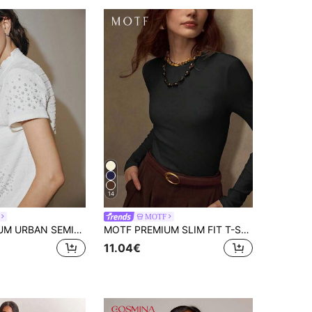
14
MOTF
MOTF PREMIUM URBAN SEMI-HIGH NECK TEXTURED KNIT SHORT SLEEVE T-SHIRT
MOTF PREMIUM SLIM FIT T-SHIRT MET LANGE MOUWEN
11.04€