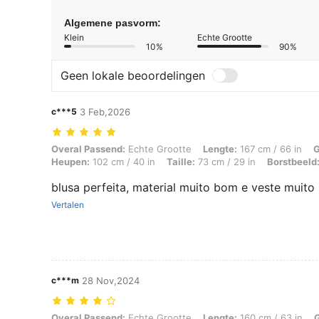
Algemene pasvorm:
Klein
Echte Grootte
10%
90%
Geen lokale beoordelingen
c***5
3 Feb,2026
Overal Passend: Echte Grootte, Lengte: 167 cm / 66 in, Gewicht: 65 k
Overal Passend:
Echte Grootte
Lengte:
167 cm / 66 in
G
Heupen:
102 cm / 40 in
Taille:
73 cm / 29 in
Borstbeeld
blusa perfeita, material muito bom e veste muit
Vertalen
c***m
28 Nov,2024
Overal Passend: Echte Grootte, Lengte: 160 cm / 63 in, Gewicht: 54 kg
Overal Passend:
Echte Grootte
Lengte:
160 cm / 63 in