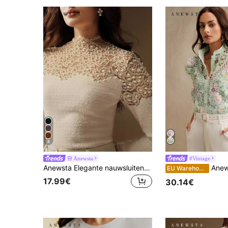
8
Anewsta
#Vintage
Anewsta Elegante nauwsluitende kanten ronde hals top met lange mouwen voor dames
Anewsta Elegante blouse met lange mouwen, bloemenprint en kan
EU Warehouse
17.99€
30.14€