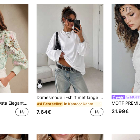
Damesmode T-shirt met lange mouwen, ronde hals, regular fit, losse pasvorm, veelzijdige casual herfst/winter nieuwe plus size top, herfstessentiële, gemakkelijk te combineren
MOTF
ten details en ruches aan de zoom, geschikt voor de lente/zomer, festivals, afstuderen, stijlvol, elegant, strand, vakantie, Valentijnsdag.
in Kantoor Kantoor T-shirts
#4 Bestseller
21.99€
7.64€