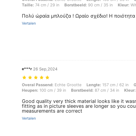
Taille:
74 cm / 29 in
Borstbeeld:
90 cm / 35 in
Kleur:
Wi
Πολύ ώραία μπλούζα ! Ωραίο σχέδιο! Η ποιότητα
Vertalen
e***r
26 Sep,2024
Overal Passend: Echte Grootte, Lengte: 157 cm / 62 in, Gewicht: 60 kg
Overal Passend:
Echte Grootte
Lengte:
157 cm / 62 in
G
Heupen:
100 cm / 39 in
Borstbeeld:
87 cm / 34 in
Kleur:
Good quality very thick material looks like it wasn’t
fitting as in picture sleeves are longer so you cou
measurements are correct
Vertalen