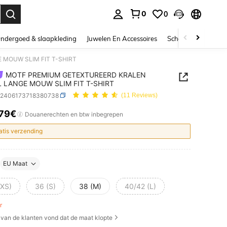
0
0
nden. Press Enter to select.
ndergoed & slaapkleding
Juwelen En Accessoires
Schoonheid & gezo
 MOUW SLIM FIT T-SHIRT
MOTF PREMIUM GETEXTUREERD KRALEN
L LANGE MOUW SLIM FIT T-SHIRT
z2406173718380738
(11 Reviews)
.79€
ICE AND AVAILABILITY
Douanerechten en btw inbegrepen
atis verzending
EU Maat
(XS)
36 (S)
38 (M)
40/42 (L)
er
van de klanten vond dat de maat klopte