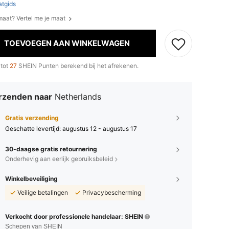
tgids
 maat? Vertel me je maat
TOEVOEGEN AAN WINKELWAGEN
 tot
27
SHEIN Punten berekend bij het afrekenen.
rzenden naar
Netherlands
Gratis verzending
Geschatte levertijd:
augustus 12 - augustus 17
30-daagse gratis retournering
Onderhevig aan eerlijk gebruiksbeleid
Winkelbeveiliging
Veilige betalingen
Privacybescherming
Verkocht door professionele handelaar: SHEIN
Schepen van SHEIN