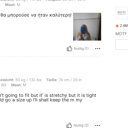
t
Maat:
M
 θα μπορούσε να ήταν καλύτερη!
2.4M
Nuttig (1)
 / 132 lbs, Taille: 74 cm / 29 in, Heupen: 100 cm / 39 in, Borstbeeld: 87 cm / 34 
ewicht:
60 kg / 132 lbs
Taille:
74 cm / 29 in
Wit
Maat:
M
 going to fit but it’ is stretchy but it is tight
ld go a size up I’ll shall keep the m my
Nuttig (2)