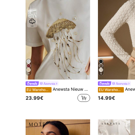
4
6
Anewsta
Anewsta
Anewsta Nieuw Casual Vakantie T-shirt met Ronde Hals en Korte Mouwen, 100% Katoen, met Pailletten Geborduurde Kwallenprint voor Dames
Anewsta Elegante coltrui m
EU Warehouse
EU Warehouse
23.99€
14.99€