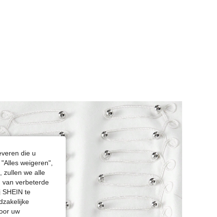
4.85
15K
4.5M
everen die u
"Alles weigeren",
 zullen we alle
en van verbeterde
j SHEIN te
dzakelijke
door uw