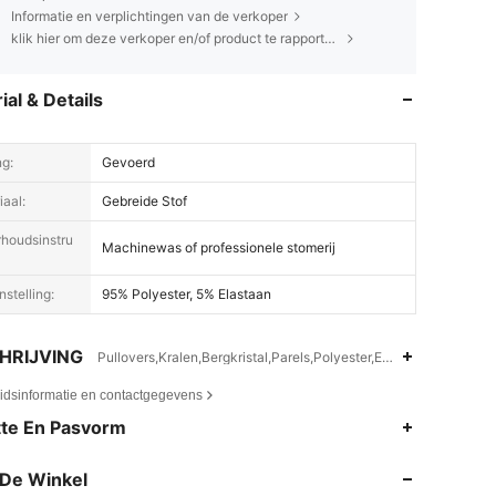
Informatie en verplichtingen van de verkoper
klik hier om deze verkoper en/of product te rapporteren.
ial & Details
ng:
Gevoerd
iaal:
Gebreide Stof
n, Borstbeeld: 94 cm / 37 in, Kleur: Wit, Maat: M
houdsinstru
Machinewas of professionele stomerij
stelling:
95% Polyester, 5% Elastaan
HRIJVING
Pullovers,Kralen,Bergkristal,Parels,Polyester,Elastaan
eidsinformatie en contactgegevens
4.85
15K
4.5M
te En Pasvorm
De Winkel
4.85
15K
4.5M
, Kleur: Wit, Maat: M