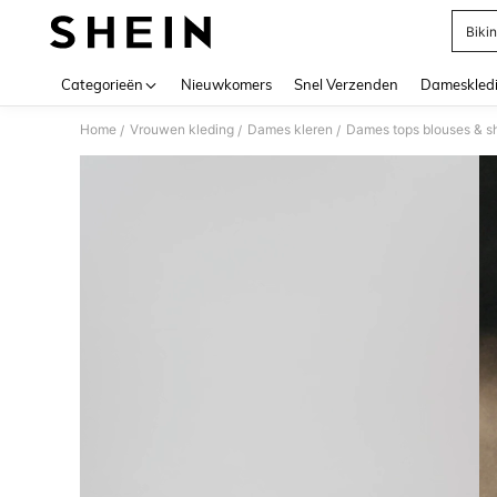
Bikin
Use up 
Categorieën
Nieuwkomers
Snel Verzenden
Dameskled
Home
Vrouwen kleding
Dames kleren
Dames tops blouses & sh
/
/
/