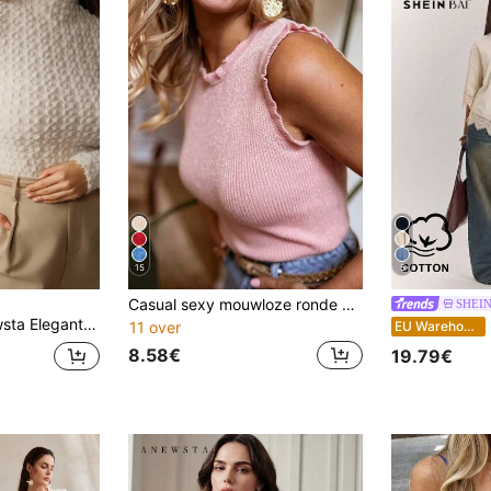
15
5
Casual sexy mouwloze ronde hals gebreide top met pailletten voor dames, 2026 nieuwe mode elegante top
SHEI
et gevlokt kant voor dames, hoogwaardige herfst/winterlaagtop
SHE
EU Warehouse
11 over
8.58€
19.79€