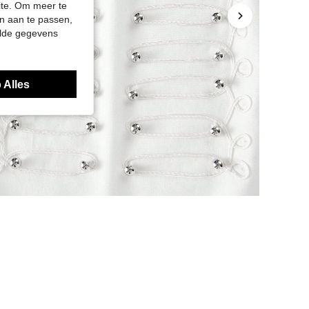
site. Om meer te
n aan te passen,
elde gegevens
 Alles