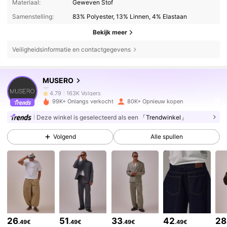
Materiaal:
Geweven Stof
Samenstelling:
83% Polyester, 13% Linnen, 4% Elastaan
Bekijk meer
Veiligheidsinformatie en contactgegevens
163K Volgers
4.79
MUSERO
163K Volgers
4.79
99K+ Onlangs verkocht
80K+ Opnieuw kopen
Deze winkel is geselecteerd als een
「Trendwinkel」
163K Volgers
4.79
Volgend
Alle spullen
163K Volgers
4.79
163K Volgers
4.79
26
51
33
42
28
.49€
.49€
.49€
.49€
163K Volgers
4.79