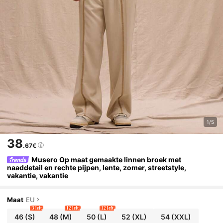
1/5
38
.67€
Musero Op maat gemaakte linnen broek met
naaddetail en rechte pijpen, lente, zomer, streetstyle,
vakantie, vakantie
Maat
EU
3 left
12 left
12 left
46
(S)
48
(M)
50
(L)
52
(XL)
54
(XXL)