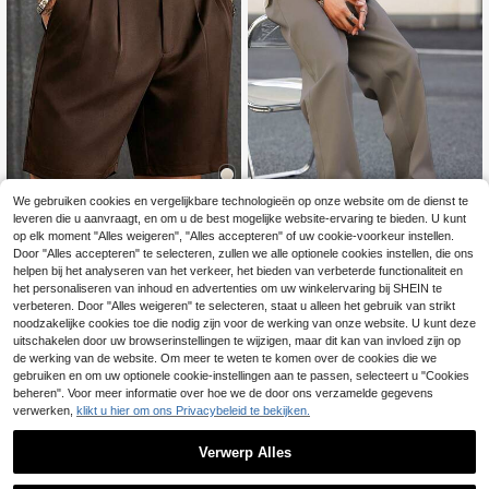
We gebruiken cookies en vergelijkbare technologieën op onze website om de dienst te
leveren die u aanvraagt, en om u de best mogelijke website-ervaring te bieden. U kunt
18
op elk moment "Alles weigeren", "Alles accepteren" of uw cookie-voorkeur instellen.
18
Manfinity CasualCool
Door "Alles accepteren" te selecteren, zullen we alle optionele cookies instellen, die ons
helpen bij het analyseren van het verkeer, het bieden van verbeterde functionaliteit en
Manfinity CasualCool Heren Zwart
Manfinity Homme Her
EU Warehouse
e Geweven Twill Business Casual P
het personaliseren van inhoud en advertenties om uw winkelervaring bij SHEIN te
en effenkleurige, rechte broek met t
21
19
.49€
.79€
akbroek
rekkoord in de taille, veelzijdig, herf
verbeteren. Door "Alles weigeren" te selecteren, staat u alleen het gebruik van strikt
st
noodzakelijke cookies toe die nodig zijn voor de werking van onze website. U kunt deze
uitschakelen door uw browserinstellingen te wijzigen, maar dit kan van invloed zijn op
de werking van de website. Om meer te weten te komen over de cookies die we
gebruiken en om uw optionele cookie-instellingen aan te passen, selecteert u "Cookies
beheren". Voor meer informatie over hoe we de door ons verzamelde gegevens
verwerken,
klikt u hier om ons Privacybeleid te bekijken.
Verwerp Alles