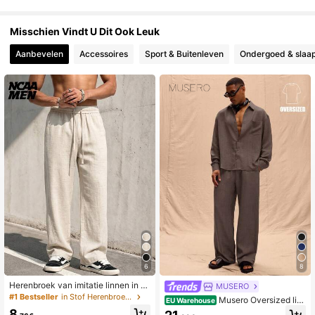
Misschien Vindt U Dit Ook Leuk
163K Volgers
4.79
Aanbevelen
Accessoires
Sport & Buitenleven
Ondergoed & slaap
163K Volgers
4.79
163K Volgers
4.79
163K Volgers
4.79
163K Volgers
4.79
6
8
Herenbroek van imitatie linnen in ef
MUSERO
fen kleur, casual rechte pijpen, mini
#1 Bestseller
in Stof Herenbroeken
Musero Oversized lin
EU Warehouse
malistisch, veelzijdig voor dagelijks
nen broeken alleen lente zomer vak
8
woon-werkverkeer, lange broek me