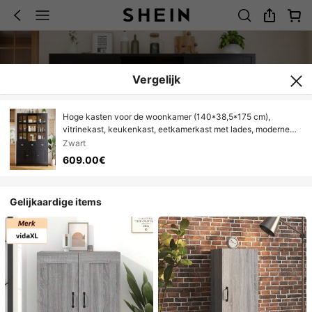
Vergelijk
Hoge kasten voor de woonkamer (140*38,5*175 cm),
vitrinekast, keukenkast, eetkamerkast met lades, moderne
minimalistische hoge kast, vrijstaande vitrinekast voor
Zwart
keuken, woonkamer, eetkamer, zwart
609.00€
Gelijkaardige items