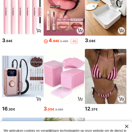
3
4
3
.64€
.94€
.08€
5.48€
-9%
16
3
12
.30€
.05€
.37€
3.08€
We gebruiken cookies en vergelijkbare technologieën op onze website om de dienst te