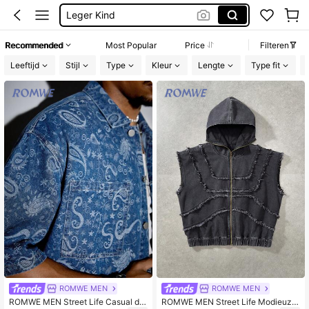
Leger Kind
Katoen
Recommended
Most Popular
Price
Filteren
Squishy
Leeftijd
Stijl
Type
Kleur
Lengte
Type fit
Jongens Hoodie
ROMWE MEN
ROMWE MEN
ROMWE MEN Street Life Casual de
ROMWE MEN Street Life Modieuze