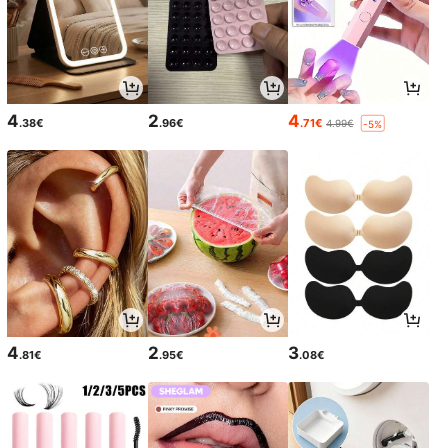
4
2
4
.38€
.96€
.71€
4.99€
-5%
4
2
3
.81€
.95€
.08€