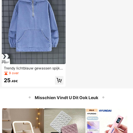
Trendy lichtblauw gewassen spijker
jack met capuchon voor tienerjong
9 over
ens in streetstyle
25
.49€
Misschien Vindt U Dit Ook Leuk