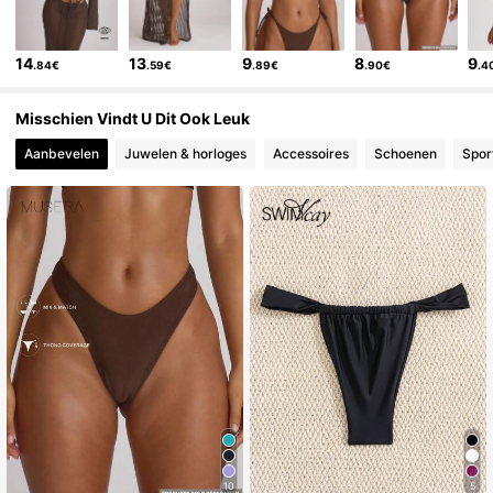
14
13
9
8
9
.84€
.59€
.89€
.90€
.4
Misschien Vindt U Dit Ook Leuk
Aanbevelen
Juwelen & horloges
Accessoires
Schoenen
Spor
10
5