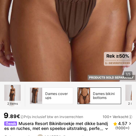
1/5
Dames cover
Dames bikini
ups
bottoms
2
items
2
ite
9
.89€
Prijs inclusief btw en invoerrechten
100+ Verkocht
Musera Resort Bikinibroekje met dikke bandj
4.57
es en ruches, met een speelse uitstraling, perfe
(1000+)
ct voor zwemvakanties, zomervakanties, reizen