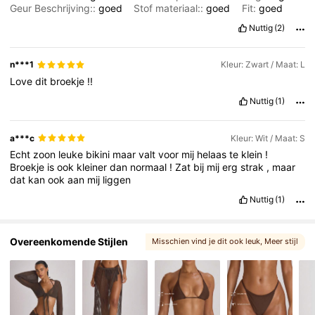
Geur Beschrijving::
goed
Stof materiaal::
goed
Fit:
goed
4.3M Volgers
4.83
Nuttig
(2)
n***1
Kleur: Zwart / Maat: L
Love
dit
broekje
!!
Nuttig
(1)
a***c
Kleur: Wit / Maat: S
Echt
zoon
leuke
bikini
maar
valt
voor
mij
helaas
te
klein
!
Broekje
is
ook
kleiner
dan
normaal
!
Zat
bij
mij
erg
strak
,
maar
dat
kan
ook
aan
mij
liggen
Nuttig
(1)
Overeenkomende Stijlen
Misschien vind je dit ook leuk
, Meer stijl