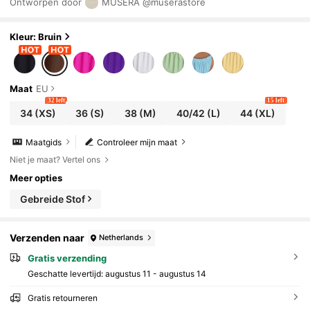
Ontworpen door
MUSERA
@muserastore
en strandvakanties. De basis van effen badkleding
voor een resort.
Kleur: Bruin
Maat
EU
32 left
15 left
34
(XS)
36
(S)
38
(M)
40/42
(L)
44
(XL)
Maatgids
Controleer mijn maat
Niet je maat? Vertel ons
Meer opties
Gebreide Stof
Verzenden naar
Netherlands
Gratis verzending
Geschatte levertijd:
augustus 11 - augustus 14
Gratis retourneren