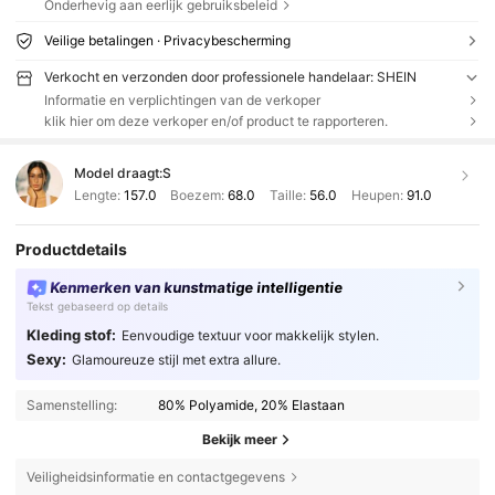
Onderhevig aan eerlijk gebruiksbeleid
Veilige betalingen · Privacybescherming
Verkocht en verzonden door professionele handelaar: SHEIN
Informatie en verplichtingen van de verkoper
klik hier om deze verkoper en/of product te rapporteren.
Model draagt:
S
Lengte:
157.0
Boezem:
68.0
Taille:
56.0
Heupen:
91.0
Productdetails
Kenmerken van kunstmatige intelligentie
Tekst gebaseerd op details
Kleding stof:
Eenvoudige textuur voor makkelijk stylen.
Sexy:
Glamoureuze stijl met extra allure.
Samenstelling:
80% Polyamide, 20% Elastaan
Bekijk meer
Veiligheidsinformatie en contactgegevens