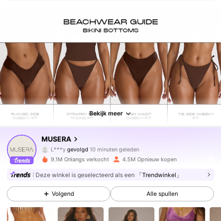
Bekijk meer
4.3M Volgers
4.83
MUSERA
L***y
gevolgd
10 minuten geleden
s***b
is aan het browsen
4.3M Volgers
4.83
9.1M Onlangs verkocht
4.5M Opnieuw kopen
Deze winkel is geselecteerd als een
「Trendwinkel」
4.3M Volgers
4.83
Volgend
Alle spullen