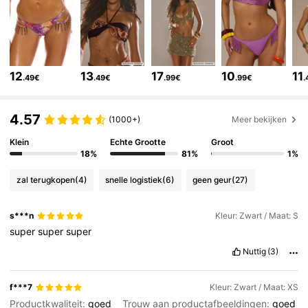
4.3M Volgers
4.83
4.3M Volgers
4.83
12
13
17
10
11
.49€
.49€
.99€
.99€
.
4.3M Volgers
4.83
4.57
(1000+)
Meer bekijken
Klein
Echte Grootte
Groot
4.3M Volgers
4.83
18%
81%
1%
zal terugkopen
(4)
snelle logistiek
(6)
geen geur
(27)
4.3M Volgers
4.83
s***n
Kleur: Zwart / Maat: S
super
super
super
4.3M Volgers
4.83
Nuttig
(3)
4.3M Volgers
4.83
f***7
Kleur: Zwart / Maat: XS
Productkwaliteit:
goed
Trouw aan productafbeeldingen:
goed