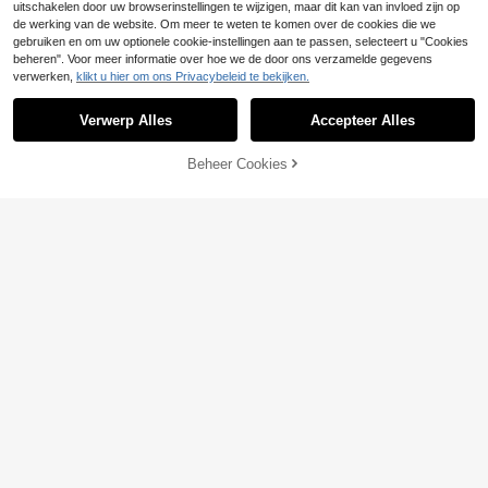
uitschakelen door uw browserinstellingen te wijzigen, maar dit kan van invloed zijn op
de werking van de website. Om meer te weten te komen over de cookies die we
gebruiken en om uw optionele cookie-instellingen aan te passen, selecteert u "Cookies
beheren". Voor meer informatie over hoe we de door ons verzamelde gegevens
verwerken,
klikt u hier om ons Privacybeleid te bekijken.
Verwerp Alles
Accepteer Alles
Beheer Cookies
TOEVOEGEN AAN WINKELWAGEN
14
15
Swim Basics Dames zomer strand b
ikini set bestaande uit een effen hal
13
#Zomerse hoge taille
.36€
tertop met strikjes en een driehoeki
Swim Chiccia Spring
g bikinibroekje.
EU Warehouse
Break Dames Eenvoudige Effen Kle
8
.99€
ur String Bikini Onderkant