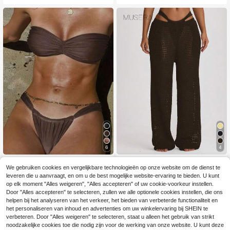
nties, zomervakanties, zomerreize
chterkant, perfect voor een lente- e
n, strandkleding, basics, effen zwe
n zomervakantie aan het strand of
mkleding, resort core
om in te zwemmen. Effen kleur.
6
4
Elegante dames 2-del
MUSERA
EU Warehouse
We gebruiken cookies en vergelijkbare technologieën op onze website om de dienst te
ige strandset met open rug, ruchesz
13
Musera Resort Gehaa
EU Warehouse
.85€
oom en effen kleur, bruin, voor vaka
leveren die u aanvraagt, en om u de best mogelijke website-ervaring te bieden. U kunt
kte gebreide cover-up broek met wi
27
ntie en zomer
op elk moment "Alles weigeren", "Alles accepteren" of uw cookie-voorkeur instellen.
.22€
jde pijpen voor zwemkleding, vaka
Door "Alles accepteren" te selecteren, zullen we alle optionele cookies instellen, die ons
ntie, zomer, reizen, strandkleding, e
ffen basics, resort core
helpen bij het analyseren van het verkeer, het bieden van verbeterde functionaliteit en
het personaliseren van inhoud en advertenties om uw winkelervaring bij SHEIN te
verbeteren. Door "Alles weigeren" te selecteren, staat u alleen het gebruik van strikt
noodzakelijke cookies toe die nodig zijn voor de werking van onze website. U kunt deze