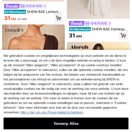
SHEIN BAE
SHEIN BAE Lente/zo
EU Warehouse
mer effen gele jurk met ronde hals,
31
.18€
31.49€
korte mouwen, getailleerd, gerimpe
SHEIN BAE
ld, volle rok, elegante jurk, gele jur
k, elegante jurk, bruiloftsgastjurk
SHEIN BAE Damespar
EU Warehouse
elwitte ronde hals mouwloze geplo
31
.49€
oide fossieltextuur elegante A-lijn j
urk, bruiloftsgastjurk, Valentijnsdagj
urk, witte jurk, vakantiejurk, feestd
agjurk, theepartijjurk, formele bank
etjurk
23
We gebruiken cookies en vergelijkbare technologieën op onze website om de dienst te
leveren die u aanvraagt, en om u de best mogelijke website-ervaring te bieden. U kunt
Cévolie
op elk moment "Alles weigeren", "Alles accepteren" of uw cookie-voorkeur instellen.
Cévolie Sexy, mouwlo
Schattige witte mini-j
EU Warehouse
Door "Alles accepteren" te selecteren, zullen we alle optionele cookies instellen, die ons
EU Warehouse
ze jurk met open rug en strik, minim
urk voor dames met spaghettibandj
20
#2 Bestseller
in Stof Vrouwen Mini Jurken
helpen bij het analyseren van het verkeer, het bieden van verbeterde functionaliteit en
.29€
alistische effen stijl voor strandvak
es, mouwloos, uitlopende zoom, ge
het personaliseren van inhoud en advertenties om uw winkelervaring bij SHEIN te
20
antie
draaide bandjes, zoete jurk van stof
.29€
verbeteren. Door "Alles weigeren" te selecteren, staat u alleen het gebruik van strikt
voor de zomer, elegant
noodzakelijke cookies toe die nodig zijn voor de werking van onze website. U kunt deze
uitschakelen door uw browserinstellingen te wijzigen, maar dit kan van invloed zijn op
de werking van de website. Om meer te weten te komen over de cookies die we
gebruiken en om uw optionele cookie-instellingen aan te passen, selecteert u "Cookies
29
beheren". Voor meer informatie over hoe we de door ons verzamelde gegevens
Lumalex
verwerken,
klikt u hier om ons Privacybeleid te bekijken.
Lumalex 2025 Nieuw
EU Warehouse
29
e zomer strandvakantie Pasen Boh
Verwerp Alles
20
.70€
eemse stijl strand buiten bruiloft sei
Aloruh
zoen feest volwassen ceremonie te
Toon vergelijkbare artikelen die op voorraad zijn
Zie alle