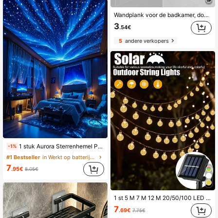
Wandplank voor de badkamer, doucheplankje, driehoekig opbergrek zonder boren, geschikt voor badkamer en keuken, badkameraccessoires
3
.54€
5
andere verkopers
1 stuk Aurora Sterrenhemel Projectielamp, LED Draaiende Aurora Plafondlamp, Galaxy Projectielamp met Afstandsbediening, USB-voeding, Nevel Projectielamp, Geschikt voor Feestjes, Vakantie, Valentijnsdag, Slaapkamer, Kamer, Plafond, Muur, Woonkamer, Verjaardagsdecoratie
-1%
#1 Bestseller
in Werkt op batterijen (knoopcelbatterij) Decorati
7
.95€
8.05€
1 st 5 M 7 M 12 M 20/50/100 LED 8 modi Kristallen bol Solar Fairy Light Buiten waterdicht, Vakantiefeestdecoratie Warm wit LED-lichtsnoer voor tuin- en tuindecoratie Herfstdecoratie Huisdecoratie Buitendecoratie
7
.69€
7.75€