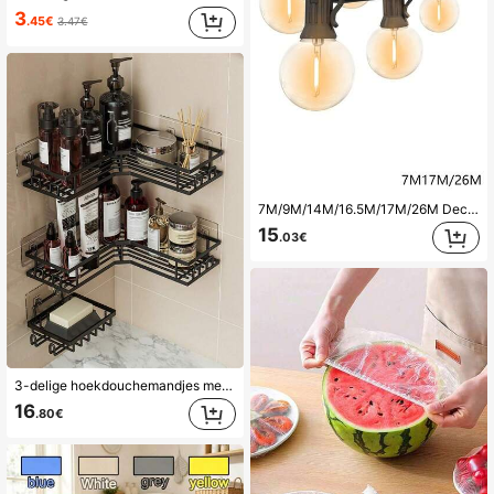
3
.45€
3.47€
7M/9M/14M/16.5M/17M/26M Decoratieve LED Globe Lichtsnoeren, Buiten G40 Tuinverlichting Voor Feest, Tuin, Kamperen, Balkon, Bruiloft, Straat, Achtertuin, Kampeeraccessoires
15
.03€
3-delige hoekdouchemandjes met plakstrip: 2/3 doucherekken met zeepbakje, roestbestendige roestvrijstalen badkamerorganizer, boorvrije wandmontage, zwarte afwerking, badkameraccessoires
16
.80€