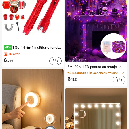
1 Set 14-in-1 multifunctionele loodgieterssleutel, kraan- en wastafelinstallatiegereedschap voor badkamer, keuken en wastafelinstallatie, verwijdering en reparaties, rood gereedschap voor krappe ruimtes
NEW
15 over
6
.71€
5M-20M LED paarse en oranje lichtsnoeren, op batterijen werkende buitenfeestverlichting voor Halloween, kerstcadeaus, tuin-Halloween-decoratie
#3 Bestseller
in Geschenk Vakantieverlichting
6
.12€