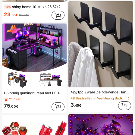
shiny home 10 stuks 26,67*26,67 cm zelfklevende muurstickers, waterdichte keukenachterwand, nieuw decoratief materiaal voor keukenrenovatie, eenvoudige DIY-installatie.
-2%
23
.55€
24.04€
4/2/1pc Zware Zelfklevende Handdoek/Badjas Haken - Zwart/Zilver, Roestvrij Staal Materiaal, Geen Boren Nodig, Kan Worden Geplakt Op Slaapkamer, Keukendeuren Om Badjassen, Jassen, Kleding, Handdoeken/Kledinghaken Op te Hangen, Muurhaken Voor Badkamer Of Keuken
L-vormig gamingbureau met LED-verlichting, 148x100x75cm groot hoekcomputerbureau met 3 laden, gamingtafel met monitorstandaard & stroompunt (2 AC + 1 USB + 1 Type-C), omkeerbaar ontwerp, zwart
#8 Bestseller
in Veelkleurig Badkameraccessoiresets
21 over
3
75
.45€
.00€