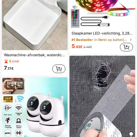
Slaapkamer LED-verlichting, 3,28FT (1 rol)~98,42FT (2 rollen) RGB LED-stripverlichting met IR 44-toetsen afstandsbediening, USB 5V LED-stripverlichting met zelfklevende achterkant, instelbare kleur, slaapkamerfeestdecoratie
#1 Bestseller
in Werkt op batterijen (knoopcelbatterij) LED-stri
5
.43€
5.48€
Wasmachine-afvoerbak, waterdichte en overstromingsbestendige bodemmat voor de wasruimte, vloerbeschermingsmat om wateroverloop en vloercorrosie te voorkomen, enkele afvoerbak zonder accessoires
8 over
7
.17€