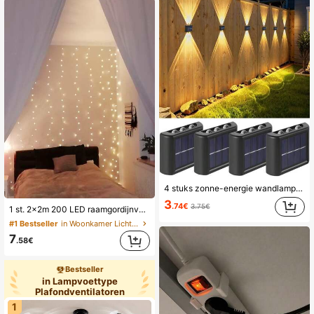
4 stuks zonne-energie wandlampen, 6-LED zonne-energie heklampen, waterdichte tuinlampen met dubbele kop voor buiten - geschikt voor tuinen, villa's, balkons, tuinen, paden, trappen, zwembaddecoratie, warme sfeer
3
.74€
3.75€
1 st. 2x2m 200 LED raamgordijnverlichting, USB-aangedreven verlichting voor thuisdecoratie, geschikt voor kamer, feest, verjaardag, bruiloft en tuindecoratie
#1 Bestseller
in Woonkamer Lichtsnoeren
7
.58€
Bestseller
in Lampvoettype
Plafondventilatoren
1