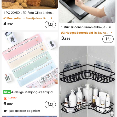
1 PC 20/50 LED Foto Clips Lichtsnoer Met 20/50 Transparante Clips Koperdraad Lamp Batterij Aangedreven Perfect Voor Thuis Slaapkamer Woonkamer Winkel Bruiloft Gelukkige Verjaardag Feest Festival Decoratie
#1 Bestseller
in Feestje Neonlichten
4
.53€
1 stuk siliconen kraanlekbakje - siliconen kraanknop lekbakje, afwasmiddeldispenser, sponshouder achter de kraan, keukenaccessoire voor de gootsteen, spatvrij, afsnijdbaar voor smalle randen, geschikt voor wastafel, gootsteen en afdrukkap
#3 Hoogst Beoordeeld
in Badkamerarmaturen
3
.58€
4-delige Mahjong-kaartlijndetectiestrip - Helder acrylstrategie-instrument voor beginners | Reizen, feest, spelavond | Regelassistent en accessoire set | Mahjong-cadeaus
NEW
5 over
6
.08€
1 jaar geleden opgericht