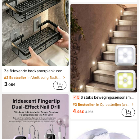
Zelfklevende badkamerplank zonder boren, kan toiletartikelen vasthouden, minimalistisch douchehoekrek, geschikt voor huurders, duurzaam en waterdicht, perfecte opbergruimte voor badkamershampoo, badkamerdecoratie accessoireplank
#2 Bestseller
in Veelkleurig Badkameraccessoiresets
3
.05€
6 stuks bewegingssensorlampen, LED bewegingssensor nachtlampjes, USB-oplaadbaar/batterij-aangedreven kastnachtlampjes, geschikt voor slaapkamers, gangen, keukens, woonkamers, kamers, tuinen, feesten, vakanties, bruiloften, badkamers en trapdecoraties
-1%
#3 Bestseller
in Op batterijen (andere op batterijen) Decoratiev
4
.93€
4.98€