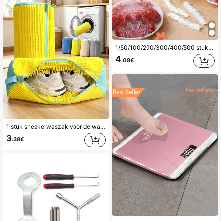
1/50/100/200/300/400/500 stuks elastische plastic voedselhoezen, verstelbare rekbare komdeksels, vershoudende keukenfolie, gemengde kleuren, voor het bewaren van restjes voedsel
4
.08€
1 stuk sneakerwaszak voor de wasmachine, vormbehoudende schoenwaszak, diep reinigend mesh beschermnet voor sneakers & slip-ons, essentiële schoenzorg (geel/grijs)
3
.38€