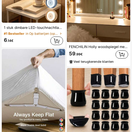
1 stuk dimbare LED-touchnachtlamp - verstelbare warm witte en daglichthelderheid, geschikt voor slaapkamer, gang, badkamer, woonkamer, garderobe, kastdecoratieverlichting - compact ontwerp, eenvoudige installatie, USB-oplaadbare kastlamp/wandlamp, esthetisch huis
#1 Bestseller
in Op batterijen (oplaadbare batterij) Nachtlampje
6
.14€
FENCHILIN Holly woodspiegel met verlichting LED type C en USB-oplaadpoort 15 dimmerlampjes 3 lichtstanden Make-upspiegel met verlichting Holly woodspiegel wandmodel wit 58cmx48cm
59
.99€
Veel terugkerende klanten