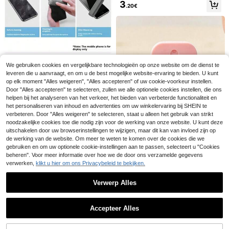
e plastic parfumspuitflessen, mini le
3
.20€
ge spuitflessen, draagbare reisacce
ssoires
Reinigingsset voor camera-apparat
We gebruiken cookies en vergelijkbare technologieën op onze website om de dienst te
uur: Bevat microvezel-reinigingssp
3 over
leveren die u aanvraagt, en om u de best mogelijke website-ervaring te bieden. U kunt
rayfles, multifunctionele schermver
5
zorgingstool, draagbare hoogefficië
op elk moment "Alles weigeren", "Alles accepteren" of uw cookie-voorkeur instellen.
.84€
nte stofverwijderaar. Geschikt voor
Door "Alles accepteren" te selecteren, zullen we alle optionele cookies instellen, die ons
mobiele telefoons, tablets, autodisp
helpen bij het analyseren van het verkeer, het bieden van verbeterde functionaliteit en
2 stuks 200 ml (6.8 oz) continue fijn
1/2 verpakkingen: 400 ml hogedruk
lays en brillen.
e nevelsprayflessen, navulbare ver
-continu-spuitfles. Beschikt over t
het personaliseren van inhoud en advertenties om uw winkelervaring bij SHEIN te
4
3
.98€
.05€
3.08€
stuivers voor haar, schoonmaken, pl
wee uitwisselbare modi voor haar e
verbeteren. Door "Alles weigeren" te selecteren, staat u alleen het gebruik van strikt
anten, huisdieren, salon, aromather
n gezicht, oplaadbaar, plantspecifie
noodzakelijke cookies toe die nodig zijn voor de werking van onze website. U kunt deze
apie
ke spuitfles, inclusief één lege klein
uitschakelen door uw browserinstellingen te wijzigen, maar dit kan van invloed zijn op
e spuitfles.
de werking van de website. Om meer te weten te komen over de cookies die we
gebruiken en om uw optionele cookie-instellingen aan te passen, selecteert u "Cookies
beheren". Voor meer informatie over hoe we de door ons verzamelde gegevens
verwerken,
klikt u hier om ons Privacybeleid te bekijken.
Draagbare kaartsprayfles met
NEW
verpleegkundig thema en letterprin
2
.97€
t, 45 ml lekvrije mini-zaksprayfles,
Verwerp Alles
navulbaar, cosmetische parfumkaa
Toon vergelijkbare artikelen die op voorraad zijn
rtsprayfles, kleine sprayfles voor al
Zie alle
coholische handdesinfectie, duurz
3 stuks 500ml/16.9oz professionel
Accepteer Alles
ame rechthoekige plastic fles, mini
Sorry, dit product is uitverkocht.
e navulbare spuitflessen - salonkw
10
-formaat, gemakkelijk mee te neme
.40€
aliteit zware sproeier, geschikt voor
n, unisex - geschikt voor dagelijks