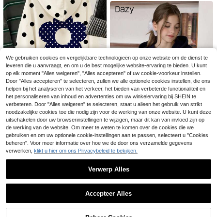
We gebruiken cookies en vergelijkbare technologieën op onze website om de dienst te
leveren die u aanvraagt, en om u de best mogelijke website-ervaring te bieden. U kunt
7
op elk moment "Alles weigeren", "Alles accepteren" of uw cookie-voorkeur instellen.
Tween Girl Cartoon Print Warme 2-i
HiiQt
Door "Alles accepteren" te selecteren, zullen we alle optionele cookies instellen, die ons
n-1 Sweatshirt
11
helpen bij het analyseren van het verkeer, het bieden van verbeterde functionaliteit en
SHEIN Tween Girl Tween Girl Swea
.49€
tshirt met Bloemenprint, Capuchon,
het personaliseren van inhoud en advertenties om uw winkelervaring bij SHEIN te
12
19
.99€
Casual, Dagelijks, Herfst
verbeteren. Door "Alles weigeren" te selecteren, staat u alleen het gebruik van strikt
noodzakelijke cookies toe die nodig zijn voor de werking van onze website. U kunt deze
Crème wit & marineblauw, casual vi
uitschakelen door uw browserinstellingen te wijzigen, maar dit kan van invloed zijn op
ntage bloemenpatroon met contras
12
.91€
de werking van de website. Om meer te weten te komen over de cookies die we
t voor tweentijds meisjes, dikke za
chte hoodie, geschikt voor dagelijk
gebruiken en om uw optionele cookie-instellingen aan te passen, selecteert u "Cookies
s gebruik in herfst/winter, meisjesa
beheren". Voor meer informatie over hoe we de door ons verzamelde gegevens
Dazy
chtig, zoet, chill
verwerken,
klikt u hier om ons Privacybeleid te bekijken.
DAZY Meisjes sweatshirt met capu
chon en letterprint voor tieners, her
20
.78€
fsttrui
Verwerp Alles
Toon vergelijkbare artikelen die op voorraad zijn
Zie alle
Accepteer Alles
Sorry, dit product is uitverkocht.