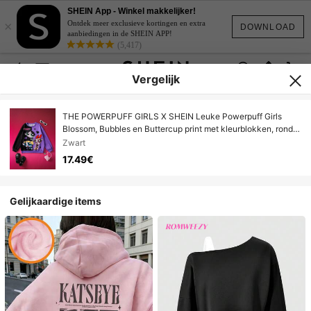
SHEIN App - Winkel makkelijker!
×
Ontdek meer exclusieve kortingen en extra
DOWNLOAD
aanbiedingen in de SHEIN APP!
(5,417)
Vergelijk
THE POWERPUFF GIRLS X SHEIN Leuke Powerpuff Girls
Blossom, Bubbles en Buttercup print met kleurblokken, ronde
hals en verlaagde schouders, casual alledaagse sweater voor
Zwart
tienermeisjes
17.49€
Gelijkaardige items