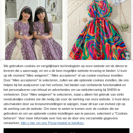
We gebruiken cookies en vergelijkbare technologieën op onze website om de dienst te
6
leveren die u aanvraagt, en om u de best mogelijke website-ervaring te bieden. U kunt
Sparklyn
op elk moment "Alles weigeren", "Alles accepteren" of uw cookie-voorkeur instellen.
Sparklyn Tween Girls
MODELY Kids
Door "Alles accepteren" te selecteren, zullen we alle optionele cookies instellen, die ons
EU Warehouse
12
Matching 1pc, Set 8-12 jaar oude m
helpen bij het analyseren van het verkeer, het bieden van verbeterde functionaliteit en
Traditionele Arabische jurk voor mei
.99€
eisjes tropische bloemenprint retro t
15
sjes, paars met patroonprint patchw
het personaliseren van inhoud en advertenties om uw winkelervaring bij SHEIN te
.72€
rim camisole mini rok outfit, rood wit
ork en abrikoos, gewaad met pofmo
verbeteren. Door "Alles weigeren" te selecteren, staat u alleen het gebruik van strikt
en blauw, zomer, boho
uwen
noodzakelijke cookies toe die nodig zijn voor de werking van onze website. U kunt deze
uitschakelen door uw browserinstellingen te wijzigen, maar dit kan van invloed zijn op
de werking van de website. Om meer te weten te komen over de cookies die we
gebruiken en om uw optionele cookie-instellingen aan te passen, selecteert u "Cookies
beheren". Voor meer informatie over hoe we de door ons verzamelde gegevens
verwerken,
klikt u hier om ons Privacybeleid te bekijken.