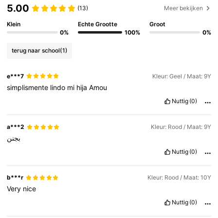
5.00
(13)
Meer bekijken
Klein
Echte Grootte
Groot
0%
100%
0%
terug naar school
(1)
e***7
Kleur: Geel / Maat: 9Y
simplismente
lindo
mi
hija
Amou
Nuttig
(0)
a***2
Kleur: Rood / Maat: 9Y
بجنن
Nuttig
(0)
b***r
Kleur: Rood / Maat: 10Y
Very
nice
Nuttig
(0)