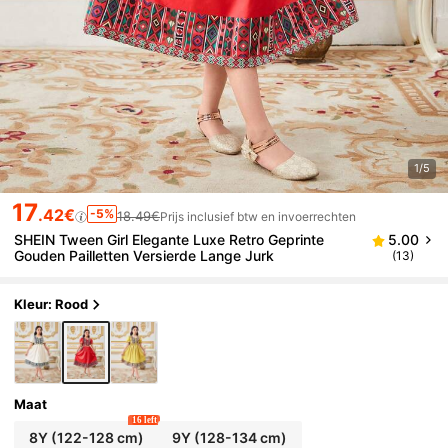
1/5
17
.42€
-5%
18.49€
Prijs inclusief btw en invoerrechten
SHEIN Tween Girl Elegante Luxe Retro Geprinte
5.00
Gouden Pailletten Versierde Lange Jurk
(13)
Kleur: Rood
Maat
16 left
8Y
(122-128 cm)
9Y
(128-134 cm)