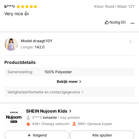
b***r
Kleur: Rood / Maat: 12Y
Very
nice
👍
Nuttig
(0)
Model draagt:
10Y
Lengte:
142.0
Productdetails
Samenstelling:
100% Polyester
Bekijk meer
Veiligheidsinformatie en contactgegevens
48K Volgers
4.90
SHEIN Nujoom Kids
3***3
betaalde
1 dag geleden
F***o
gevolgd
21 uur geleden
43K+ Onlangs verkocht
98K+ Opnieuw kopen
48K Volgers
4.90
Volgend
Alle spullen